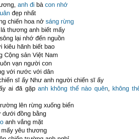
hương,
anh đi
bà
con nhớ
uân
đẹp nhất
ng chiến hoa nở
sáng rừng
lá thương anh biết mấy
sông lại nhớ đến nguồn
i kiêu hãnh biết bao
g Cộng sản Việt Nam
uôn vạn người con
ng với nước với dân
hiến sĩ ấy Như anh người chiến sĩ ấy
 ấy ai đã gặp
anh không thể nào quên
,
không th
rường lên rừng xuống biển
y dưới đồng bằng
ào
anh vắng mặt
t mấy yêu thương
ên chiến trường anh nghỉ