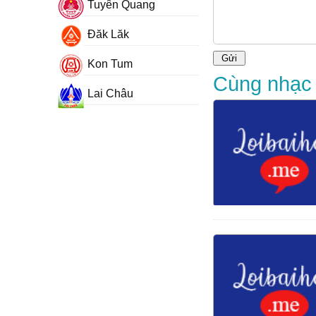
Tuyên Quang
Đăk Lăk
Kon Tum
Cùng nhạc s
Lai Châu