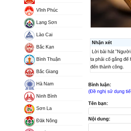
Vĩnh Phúc
Lạng Sơn
Lào Cai
Nhận xét
Bắc Kạn
Lời bài hát "Người 
Bình Thuận
ta phải cố gắng để
đến thành công.
Bắc Giang
Hà Nam
Bình luận:
(Đề nghị sử dụng tiế
Ninh Bình
Tên bạn:
Sơn La
Nội dung:
Đăk Nông