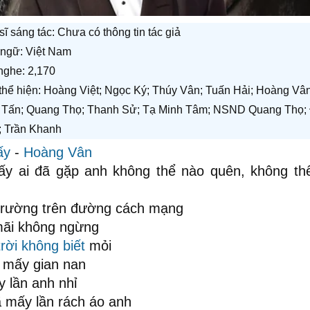
sĩ sáng tác:
Chưa có thông tin tác giả
ngữ: Việt Nam
nghe: 2,170
 thể hiện: Hoàng Việt; Ngọc Ký; Thúy Vân; Tuấn Hải; Hoàng Vân
 Tấn; Quang Thọ; Thanh Sử; Tạ Minh Tâm; NSND Quang Thọ;
 Trần Khanh
ấy
-
Hoàng Vân
 ấy ai đã gặp anh không thể nào quên, không th
trường trên đường cách mạng
mãi không ngừng
rời
không biết
mỏi
t mấy gian nan
y lần anh nhỉ
 mấy lần rách áo anh