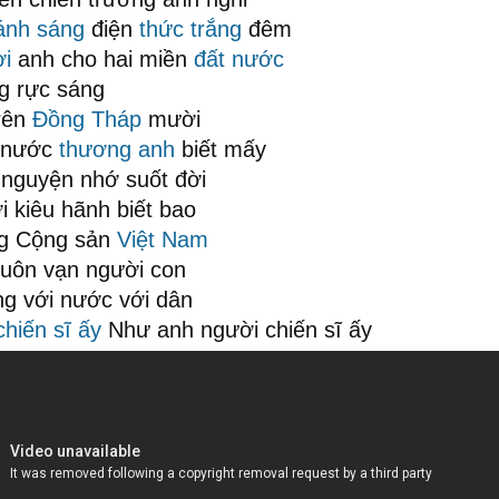
ánh sáng
điện
thức trắng
đêm
ời
anh cho hai miền
đất nước
ng rực sáng
rên
Đồng Tháp
mười
nước
thương anh
biết mấy
 nguyện nhớ suốt đời
i kiêu hãnh biết bao
ng Cộng sản
Việt Nam
uôn vạn người con
ng với nước với dân
chiến sĩ ấy
Như anh người chiến sĩ ấy