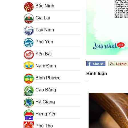
Bắc Ninh
Gia Lai
Tây Ninh
Phú Yên
Yên Bái
Nam Định
Bình luận
Bình Phước
Cao Bằng
Hà Giang
Hưng Yên
Phú Thọ