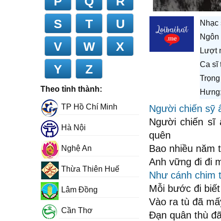
P
Q
R
S
T
U
Nhạc 
Ngôn 
V
W
X
Lượt 
Ca sĩ
Y
Z
Trọng
Theo tỉnh thành:
Hưng;
TP Hồ Chí Minh
Người chiến sỹ 
Người chiến sĩ
Hà Nội
quên
Bao nhiều năm 
Nghệ An
Anh vững đi đi 
Thừa Thiên Huế
Như cánh chim t
Mỗi bước đi biế
Lâm Đồng
Vào ra tù đã mấ
Cần Thơ
Đạn quân thù đã