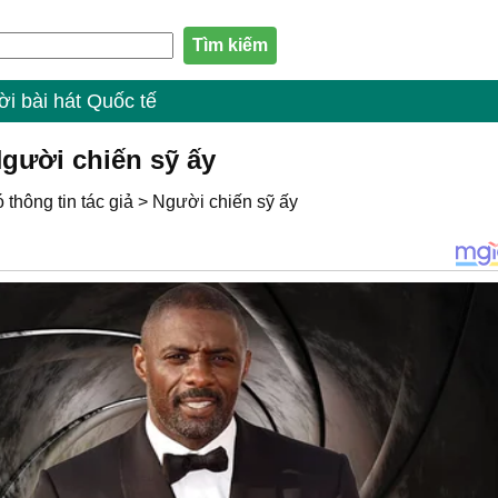
ời bài hát Quốc tế
Người chiến sỹ ấy
thông tin tác giả
>
Người chiến sỹ ấy