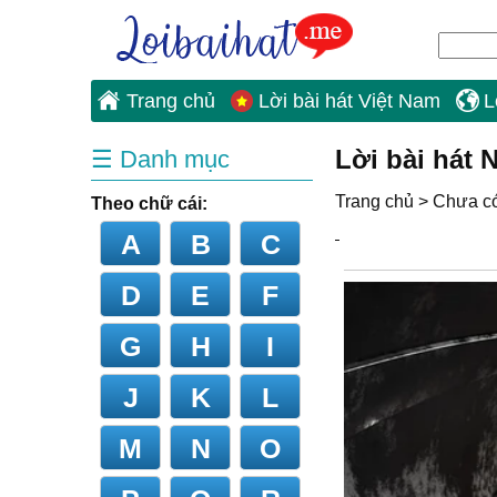
Trang chủ
Lời bài hát Việt Nam
L
Lời bài hát 
☰ Danh mục
Trang chủ
>
Chưa có 
Theo chữ cái:
A
B
C
D
E
F
G
H
I
J
K
L
M
N
O