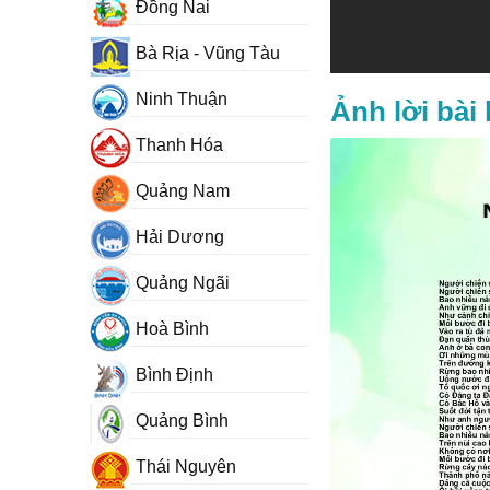
Đồng Nai
Bà Rịa - Vũng Tàu
Ninh Thuận
Ảnh lời bài
Thanh Hóa
Quảng Nam
Hải Dương
Quảng Ngãi
Hoà Bình
Bình Định
Quảng Bình
Thái Nguyên