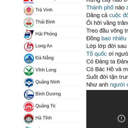
Thành phố
nào
Trà Vinh
Dâng cả
cuộc đ
Thái Bình
Ôi hỡi vầng tră
Treo đầu võng t
Hải Phòng
Đồng
bao nhiêu
Lớp lớp đời sau
Long An
Tổ quốc
ơi ngườ
Đà Nẵng
Có Đảng ta Đả
Có Bác Hồ và m
Vĩnh Long
Suốt đời tận tru
Quảng Ninh
Như anh
người 
Bình Dương
Quảng Trị
Hà Tĩnh