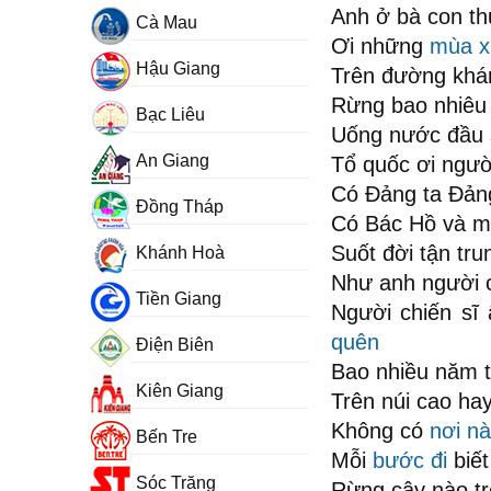
Anh ở bà con t
Cà Mau
Ơi những
mùa x
Hậu Giang
Trên đường khá
Rừng bao nhiêu 
Bạc Liêu
Uống nước đầu 
An Giang
Tổ quốc ơi ngườ
Có Đảng ta Đản
Đồng Tháp
Có Bác Hồ và m
Suốt đời tận tru
Khánh Hoà
Như anh người c
Tiền Giang
Người chiến sĩ
quên
Điện Biên
Bao nhiều năm t
Kiên Giang
Trên núi cao ha
Không có
nơi n
Bến Tre
Mỗi
bước đi
biế
Sóc Trăng
Rừng cây nào tr