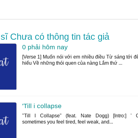
ĩ Chưa có thông tin tác giả
0 phải hôm nay
[Verse 1] Muốn nói với em nhiều điều Từ sáng tới 
hiểu Về những thói quen của nàng Lắm thứ ...
'Till i collapse
"Till I Collapse" (feat. Nate Dogg) [Intro:] ' 
sometimes you feel tired, feel weak, and...