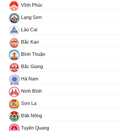
Vĩnh Phúc
Lạng Sơn
Lào Cai
Bắc Kạn
Bình Thuận
Bắc Giang
Hà Nam
Ninh Bình
Sơn La
Đăk Nông
Tuyên Quang