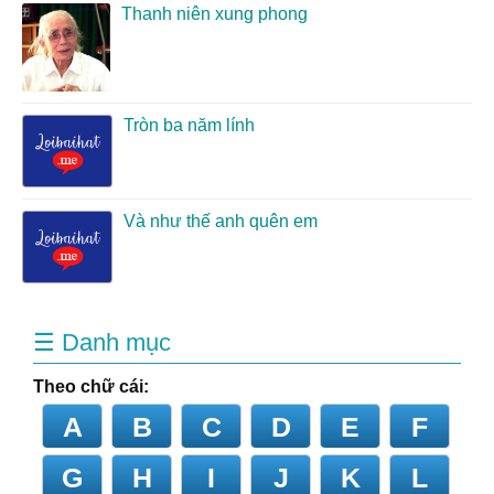
Thanh niên xung phong
Tròn ba năm lính
Và như thế anh quên em
☰ Danh mục
Theo chữ cái:
A
B
C
D
E
F
G
H
I
J
K
L