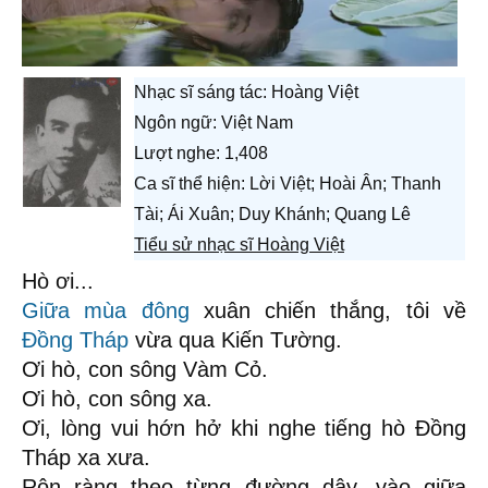
Nhạc sĩ sáng tác:
Hoàng Việt
Ngôn ngữ: Việt Nam
Lượt nghe: 1,408
Ca sĩ thể hiện: Lời Việt; Hoài Ân; Thanh
Tài; Ái Xuân; Duy Khánh; Quang Lê
Tiểu sử nhạc sĩ Hoàng Việt
Hò ơi...
Giữa mùa đông
xuân chiến thắng, tôi về
Đồng Tháp
vừa qua Kiến Tường.
Ơi hò, con sông Vàm Cỏ.
Ơi hò, con sông xa.
Ơi, lòng vui hớn hở khi nghe tiếng hò Đồng
Tháp xa xưa.
Rộn ràng theo từng đường dây, vào giữa