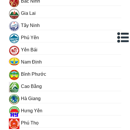
Bắc Ninh
Gia Lai
Tây Ninh
Phú Yên
Yên Bái
Nam Định
Bình Phước
Cao Bằng
Hà Giang
Hưng Yên
Phú Thọ