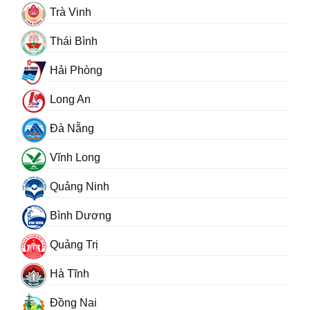
Trà Vinh
Thái Bình
Hải Phòng
Long An
Đà Nẵng
Vĩnh Long
Quảng Ninh
Bình Dương
Quảng Trị
Hà Tĩnh
Đồng Nai