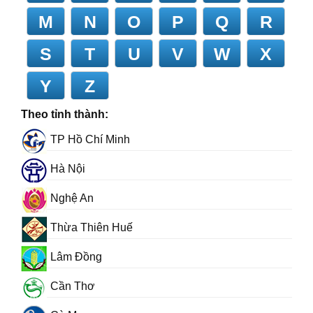
M
N
O
P
Q
R
S
T
U
V
W
X
Y
Z
Theo tỉnh thành:
TP Hồ Chí Minh
Hà Nội
Nghệ An
Thừa Thiên Huế
Lâm Đồng
Cần Thơ