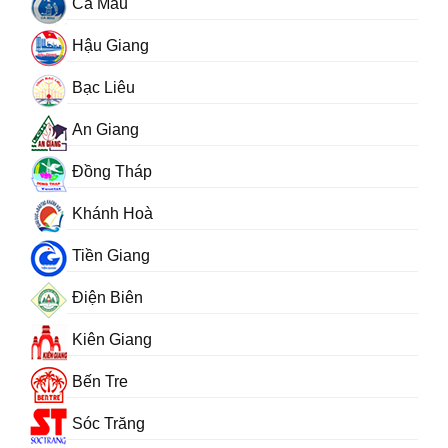
Cà Mau
Hậu Giang
Bạc Liêu
An Giang
Đồng Tháp
Khánh Hoà
Tiền Giang
Điện Biên
Kiên Giang
Bến Tre
Sóc Trăng