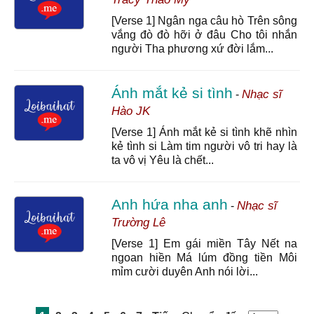
[Verse 1] Ngân nga câu hò Trên sông
vắng đò đò hỡi ở đâu Cho tôi nhắn
người Tha phương xứ đời lắm...
Ánh mắt kẻ si tình
Nhạc sĩ
-
Hào JK
[Verse 1] Ánh mắt kẻ si tình khẽ nhìn
kẻ tình si Làm tim người vô tri hay là
ta vô vị Yêu là chết...
Anh hứa nha anh
Nhạc sĩ
-
Trường Lê
[Verse 1] Em gái miền Tây Nết na
ngoan hiền Má lúm đồng tiền Môi
mỉm cười duyên Anh nói lời...