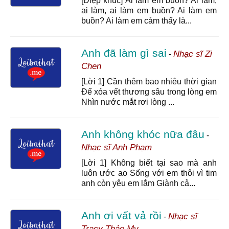
[Điệp khúc] Ai làm em buồn? Ai làm,
ai làm, ai làm em buồn? Ai làm em
buồn? Ai làm em cảm thấy là...
Anh đã làm gì sai
Nhạc sĩ Zi
-
Chen
[Lời 1] Cần thêm bao nhiêu thời gian
Để xóa vết thương sâu trong lòng em
Nhìn nước mắt rơi lòng ...
Anh không khóc nữa đâu
-
Nhạc sĩ Anh Phạm
[Lời 1] Không biết tại sao mà anh
luôn ước ao Sống với em thôi vì tim
anh còn yêu em lắm Giành cả...
Anh ơi vất vả rồi
Nhạc sĩ
-
Tracy Thảo My