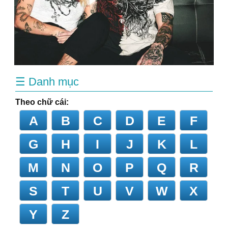
☰ Danh mục
Theo chữ cái:
A
B
C
D
E
F
G
H
I
J
K
L
M
N
O
P
Q
R
S
T
U
V
W
X
Y
Z