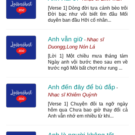
[Verse 1] Dòng đời tựa cánh bèo trôi
Đời bạc như vôi biết tìm đâu Mối
duyên ban đầu Hỡi cố nhân...
Anh vẫn giữ
Nhạc sĩ
-
Duongg,Long Nón Lá
[Lời 1] Một chiều mưa tháng tám
Ngày anh vội bước theo sau em về
trước ngõ Môi bất chợt như rung ...
Anh đến đây để bù đắp
-
Nhạc sĩ Khiêm Quỳnh
[Verse 1] Chuyện đôi ta ngỡ ngày
hôm qua Chưa bao giờ thay đổi cả
Anh vẫn nhớ em nhiều từ khi...
Anh là người không tốt