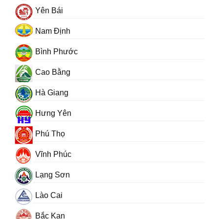
Yên Bái
Nam Định
Bình Phước
Cao Bằng
Hà Giang
Hưng Yên
Phú Thọ
Vĩnh Phúc
Lạng Sơn
Lào Cai
Bắc Kạn