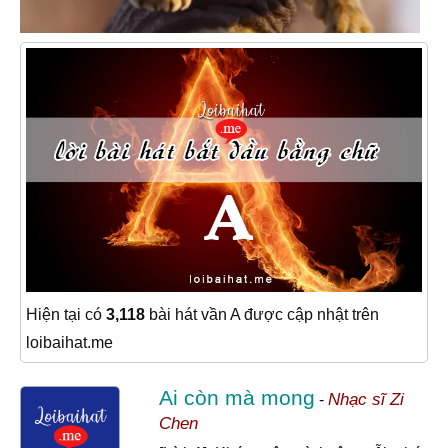
Hiện tại có
3,118
bài hát vần A được cập nhật trên
loibaihat.me
Ai còn mà mong
Nhạc sĩ Zi
-
Chen