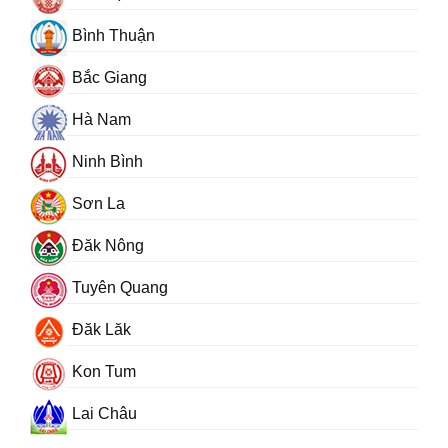
Bình Thuận
Bắc Giang
Hà Nam
Ninh Bình
Sơn La
Đăk Nông
Tuyên Quang
Đăk Lăk
Kon Tum
Lai Châu