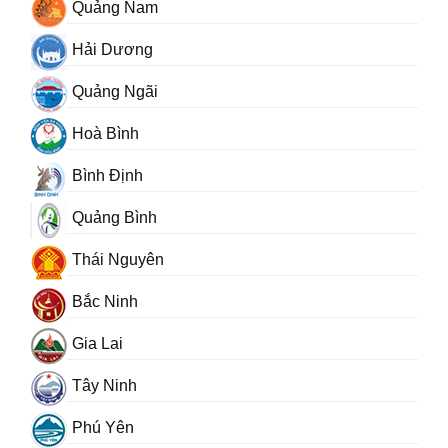
Quảng Nam
Hải Dương
Quảng Ngãi
Hoà Bình
Bình Định
Quảng Bình
Thái Nguyên
Bắc Ninh
Gia Lai
Tây Ninh
Phú Yên