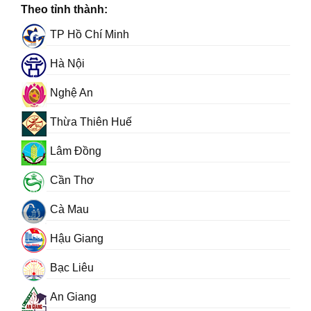
Theo tỉnh thành:
TP Hồ Chí Minh
Hà Nội
Nghệ An
Thừa Thiên Huế
Lâm Đồng
Cần Thơ
Cà Mau
Hậu Giang
Bạc Liêu
An Giang