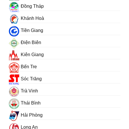
Đồng Tháp
Khánh Hoà
Tiền Giang
Điện Biên
Kiên Giang
Bến Tre
Sóc Trăng
Trà Vinh
Thái Bình
Hải Phòng
Long An