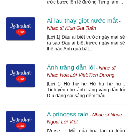
ước bước lên lễ đường Từng làm ...
Ai lau thay giọt nước mắt
-
Nhạc sĩ Kiun Gia Tuấn
[Lời 1] Đâu ai biết trước ngày mai sẽ
ra sao Đâu ai biết trước ngày mai sẽ
thế nào Anh quá bất...
Ánh trăng dẫn lối
Nhạc sĩ
-
Nhạc Hoa Lời Việt:Tịch Dương
[Lời 1] Hứ hừ hư Hứ hư hừ hư...
Tình yêu như ánh trăng vàng dẫn lối
Dịu dàng soi sáng đêm thâu...
A princess tale
Nhạc sĩ Nhạc
-
Ngoại Lời Việt
[Verse 1] Mỗi đóa hoa tạo ra luôn