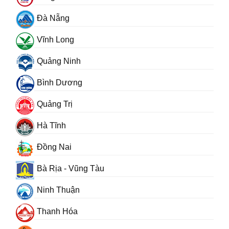
Đà Nẵng
Vĩnh Long
Quảng Ninh
Bình Dương
Quảng Trị
Hà Tĩnh
Đồng Nai
Bà Rịa - Vũng Tàu
Ninh Thuận
Thanh Hóa