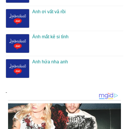
Anh ơi vất vả rồi
Ánh mắt kẻ si tình
Anh hứa nha anh