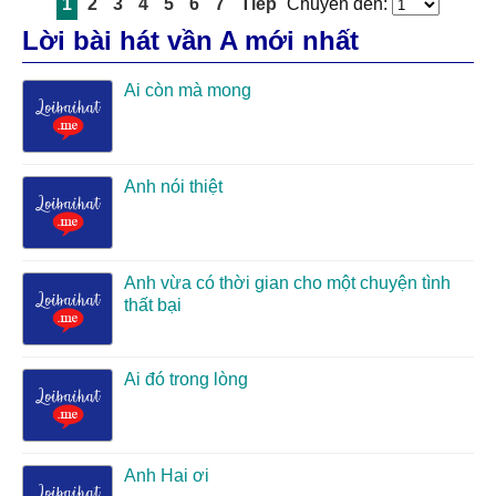
1
2
3
4
5
6
7
Tiếp
Chuyển đến:
Lời bài hát vần A mới nhất
Ai còn mà mong
Anh nói thiệt
Anh vừa có thời gian cho một chuyện tình
thất bại
Ai đó trong lòng
Anh Hai ơi