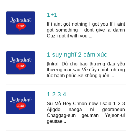
1+1
If i aint got nothing I got you If i aint
got something i dont give a damn
Cuz i got it with you ...
1 suy nghĩ 2 cảm xúc
[Intro]: Dù cho bao thương đau yêu
thương mai sau Về đây chính những
lúc hạnh phúc Sẽ không quên ...
1.2.3.4
Su Mô Hey C’mon now I said 1 2 3
Ajigdo naega ni georaneun
Chaggag-eun geuman Yejeon-ui
geuttae...