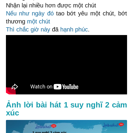
Nhận lại nhiều hơn được một chút
Nếu như ngày đó
tao bớt yêu một chút, bớt
thương
một chút
Thì chắc giờ này
đã
hạnh phúc
.
Ảnh lời bài hát 1 suy nghĩ 2 cảm
xúc