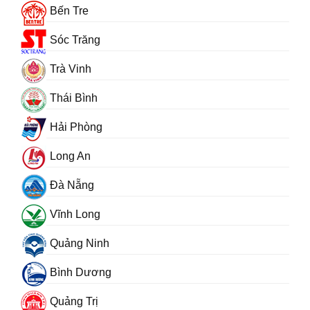
Bến Tre
Sóc Trăng
Trà Vinh
Thái Bình
Hải Phòng
Long An
Đà Nẵng
Vĩnh Long
Quảng Ninh
Bình Dương
Quảng Trị