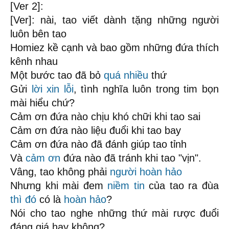
[Ver 2]:
[Ver]: nài, tao viết dành tặng những người
luôn bên tao
Homiez kề cạnh và bao gồm những đứa thích
kênh nhau
Một bước tao đã bỏ
quá nhiều
thứ
Gửi
lời xin lỗi
, tình nghĩa luôn trong tim bọn
mài hiểu chứ?
Cảm ơn đứa nào chịu khó chữi khi tao sai
Cảm ơn đứa nào liệu đuổi khi tao bay
Cảm ơn đứa nào đã đánh giúp tao tỉnh
Và
cảm ơn
đứa nào đã tránh khi tao "vịn".
Vâng, tao không phải
người hoàn hảo
Nhưng khi mài đem
niềm tin
của tao ra đùa
thì đó
có là
hoàn hảo
?
Nói cho tao nghe những thứ mài rược đuổi
đáng giá hay không?