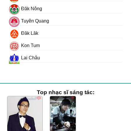
Đăk Nông
Tuyên Quang
Đăk Lăk
Kon Tum
Lai Châu
Top nhạc sĩ sáng tác: