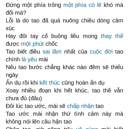
Đứng một phía trông
một phía
có lẽ
khó mà
đổi mà?
Lỗi là do tao đã quá nuông chiều dòng cảm
xúc
Hay đôi tay cố buông liều mong
thay thế
được
một phút
chốc
Tao biết điều
sai lầm
nhất của
cuộc đời
tao
chính
là yêu
mài
Nếu tao bước chẳng khác nào đêm sẽ thiếu
ngày
Ẩn dụ rồi khi
kết thúc
cũng hoàn ẩn dụ
Xoay nhiều đoạn khi hết khúc, tao thề vẫn
chưa đủ (đâu)
Đôi lúc tao ước, mài sẽ
chấp nhận
tao
Tao ước mài nhận thứ tình cảm này mà
không nói lên câu hận tao