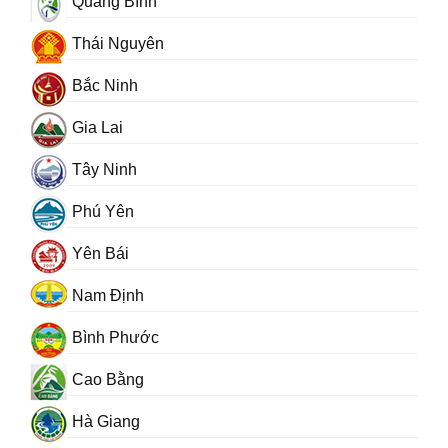
Quảng Bình
Thái Nguyên
Bắc Ninh
Gia Lai
Tây Ninh
Phú Yên
Yên Bái
Nam Định
Bình Phước
Cao Bằng
Hà Giang