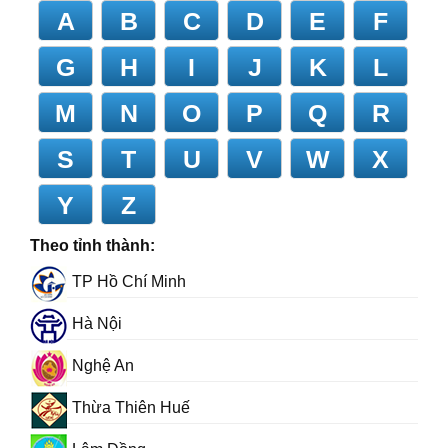
A
B
C
D
E
F
G
H
I
J
K
L
M
N
O
P
Q
R
S
T
U
V
W
X
Y
Z
Theo tỉnh thành:
TP Hồ Chí Minh
Hà Nội
Nghệ An
Thừa Thiên Huế