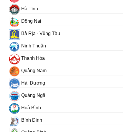
Hà Tĩnh
Đồng Nai
Bà Rịa - Vũng Tàu
Ninh Thuận
Thanh Hóa
Quảng Nam
Hải Dương
Quảng Ngãi
Hoà Bình
Bình Định