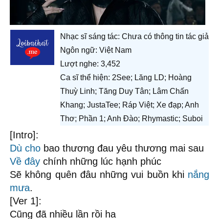
Nhạc sĩ sáng tác:
Chưa có thông tin tác giả
Ngôn ngữ: Việt Nam
Lượt nghe: 3,452
Ca sĩ thể hiện: 2See; Lăng LD; Hoàng
Thuỳ Linh; Tăng Duy Tân; Lâm Chấn
Khang; JustaTee; Ráp Việt; Xe đạp; Anh
Thơ; Phần 1; Anh Đào; Rhymastic; Suboi
[Intro]:
Dù cho
bao thương đau yêu thương mai sau
Về đây
chính những lúc hạnh phúc
Sẽ không quên đâu những vui buồn khi
nắng
mưa
.
[Ver 1]:
Cũng đã nhiều lần rồi ha