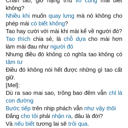
Chân tao, giờ nặng trĩu
vô cùng
mài biết
không?
Nhiều khi
muốn
quay lưng
mà nó không cho
phép mài
có biết không
?
Tao hay cười với mài khi mài kể về người đó?
Tao thích
chia sẻ, là
chỗ dựa
cho mài hơn
làm mài đau như
người đó
Nhưng điều đó không có nghĩa tao không có
tâm tư
Điều đó không nói hết được những gì tao cất
giữ.
[Mel]:
Dù ra sao mai sao, trông bao đêm vẫn
chỉ là
con đường
Bước tiếp
trên nhịp phách vẫn
như vậy thôi
Đắng
cho tôi
phải
nhận ra
, đâu là đời?
Và
nếu biết
tương lai sẽ
trôi qua
.