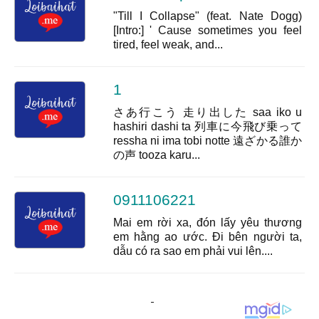
"Till I Collapse" (feat. Nate Dogg)
[Intro:] ' Cause sometimes you feel
tired, feel weak, and...
1
さあ行こう 走り出した saa iko u
hashiri dashi ta 列車に今飛び乗って
ressha ni ima tobi notte 遠ざかる誰か
の声 tooza karu...
0911106221
Mai em rời xa, đón lấy yêu thương
em hằng ao ước. Đi bên người ta,
dẫu có ra sao em phải vui lên....