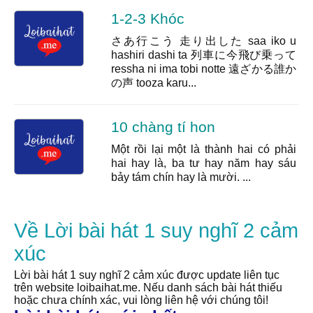
1-2-3 Khóc
さあ行こう 走り出した saa iko u
hashiri dashi ta 列車に今飛び乗って
ressha ni ima tobi notte 遠ざかる誰か
の声 tooza karu...
10 chàng tí hon
Một rồi lại một là thành hai có phải
hai hay là, ba tư hay năm hay sáu
bảy tám chín hay là mười. ...
Về Lời bài hát 1 suy nghĩ 2 cảm
xúc
Lời bài hát 1 suy nghĩ 2 cảm xúc được update liên tục
trên website loibaihat.me. Nếu danh sách bài hát thiếu
hoặc chưa chính xác, vui lòng liên hệ với chúng tôi!