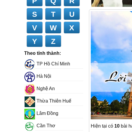
P
Q
R
S
T
U
V
W
X
Y
Z
Theo tỉnh thành:
TP Hồ Chí Minh
Hà Nội
Nghệ An
Thừa Thiên Huế
Lâm Đồng
Cần Thơ
Hiện tại có
10
bài h