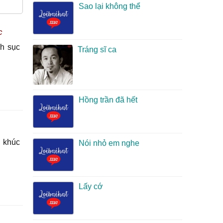
Sao lại không thể
c
nh sục
Tráng sĩ ca
Hồng trần đã hết
i khúc
Nói nhỏ em nghe
Lấy cớ