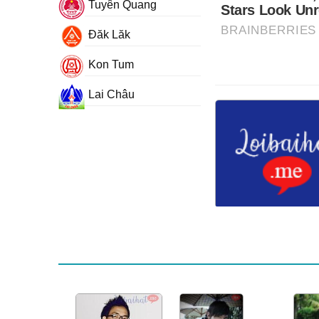
Tuyên Quang
Đăk Lăk
Kon Tum
Lai Châu