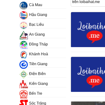
trên loibaihat.me
Cà Mau
Hậu Giang
Bạc Liêu
An Giang
Đồng Tháp
Khánh Hoà
Tiền Giang
Điện Biên
Kiên Giang
Bến Tre
Sóc Trăng