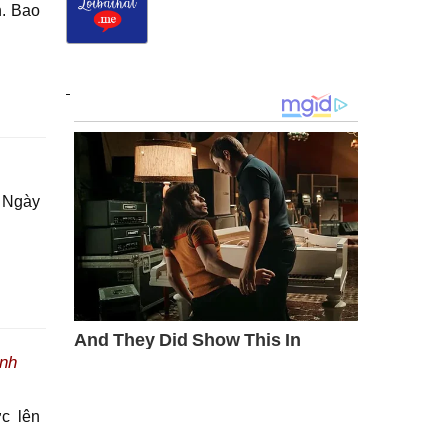
. Bao
i Ngày
nh
c lên