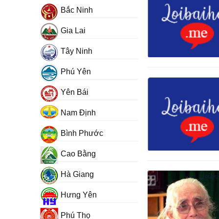
Bắc Ninh
Gia Lai
Tây Ninh
Phú Yên
Yên Bái
Nam Định
Bình Phước
Cao Bằng
Hà Giang
Hưng Yên
Phú Thọ