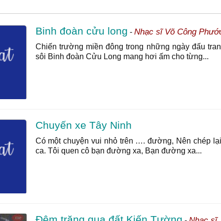
Binh đoàn cửu long
Nhạc sĩ Võ Công Phướ
-
Chiến trường miền đông trong những ngày đấu tra
sôi Binh đoàn Cửu Long mang hơi ấm cho từng...
Chuyến xe Tây Ninh
Có một chuyện vui nhỏ trên …. đường, Nên chép lạ
ca. Tôi quen cô bạn đường xa, Bạn đường xa...
Đêm trăng qua đất Kiến Tường
Nhạc sĩ
-