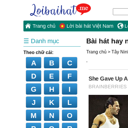
Trang chủ
Lời bài hát Việt Nam
L
Bài hát hay 
☰ Danh mục
Trang chủ
>
Tây Nin
Theo chữ cái:
A
B
C
D
E
F
G
H
I
J
K
L
M
N
O