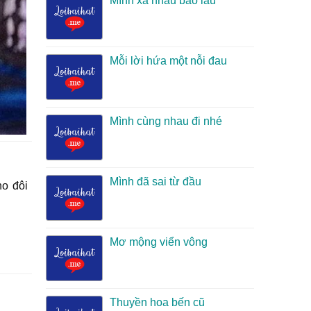
Mình xa nhau bao lâu
Mỗi lời hứa một nỗi đau
Mình cùng nhau đi nhé
Mình đã sai từ đầu
no đôi
Mơ mộng viển vông
Thuyền hoa bến cũ