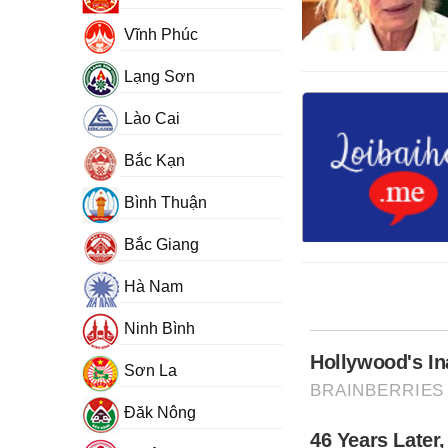
Vĩnh Phúc
Lạng Sơn
Lào Cai
Bắc Kạn
Bình Thuận
Bắc Giang
Hà Nam
Ninh Bình
Sơn La
Đăk Nông