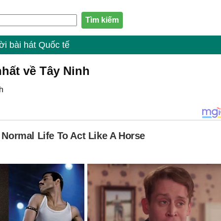
ời bài hát Quốc tế
nhất về Tây Ninh
h