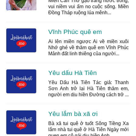
Miền Cần Thơ gạo trắng nước trong,
vui niềm vui ấm no cuộc sống. Miền
Đồng Tháp ruộng lúa mênh...
Vĩnh Phúc quê em
Ai lên miền ngược Ai về miền xuôi
Nhớ ghé về thăm quê em Vĩnh Phúc
Mảnh đất linh thiêng của người...
Yêu dấu Hà Tiên
Yêu Dấu Hà Tiên Tác giả: Thanh
Sơn Anh trở lại Hà Tiên thăm em,
người em dịu hiền Đường cách trở ...
Yêu lắm bà xã ơi
Bà xã tui quê ở tuốt Sông Tiềng Xa
lắm nhà tui quê ở Hà Tiên Ngày mới
quen em cô gái dịu hiền Anh...