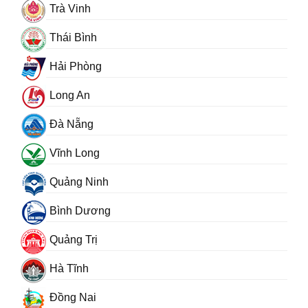
Trà Vinh
Thái Bình
Hải Phòng
Long An
Đà Nẵng
Vĩnh Long
Quảng Ninh
Bình Dương
Quảng Trị
Hà Tĩnh
Đồng Nai