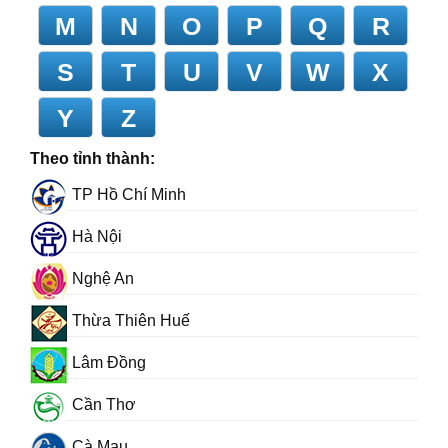
M
N
O
P
Q
R
S
T
U
V
W
X
Y
Z
Theo tỉnh thành:
TP Hồ Chí Minh
Hà Nội
Nghệ An
Thừa Thiên Huế
Lâm Đồng
Cần Thơ
Cà Mau