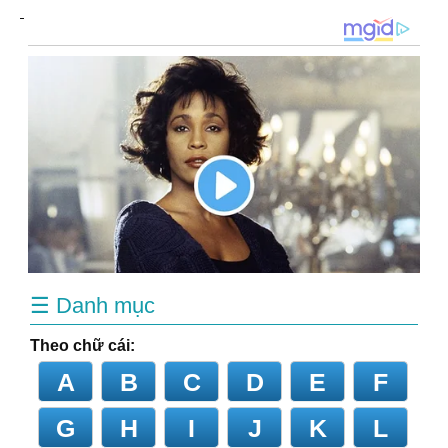
☰ Danh mục
Theo chữ cái:
A
B
C
D
E
F
G
H
I
J
K
L