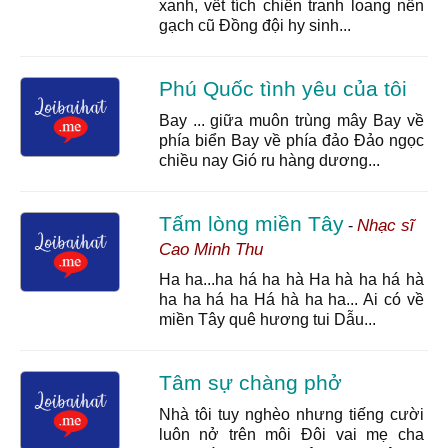
xanh, vết tích chiến tranh loang nền
gạch cũ Đồng đội hy sinh...
Phú Quốc tình yêu của tôi
Bay ... giữa muôn trùng mây Bay về
phía biển Bay về phía đảo Đảo ngọc
chiều nay Gió ru hàng dương...
Tấm lòng miền Tây
Nhạc sĩ
-
Cao Minh Thu
Ha ha...ha há ha hà Ha hà ha há hà
ha ha há ha Há hà ha ha... Ai có về
miền Tây quê hương tui Dẫu...
Tâm sự chàng phở
Nhà tôi tuy nghèo nhưng tiếng cười
luôn nở trên môi Đôi vai mẹ cha