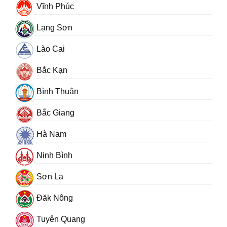
Vĩnh Phúc
Lạng Sơn
Lào Cai
Bắc Kạn
Bình Thuận
Bắc Giang
Hà Nam
Ninh Bình
Sơn La
Đăk Nông
Tuyên Quang