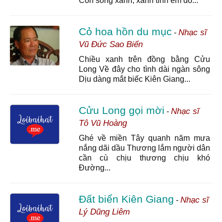
Con sóng xanh, xanh tình em đó...
Cỏ hoa hồn du mục
Nhạc sĩ
-
Vũ Đức Sao Biển
Chiều xanh trên đồng bằng Cửu
Long Về đây cho tình dài ngàn sông
Dịu dàng mắt biếc Kiên Giang...
Cửu Long gọi mời
Nhạc sĩ
-
Tô Vũ Hoàng
Ghé về miền Tây quanh năm mưa
nắng dãi dầu Thương lắm người dân
cần cù chịu thương chịu khó
Đường...
Đất biển Kiên Giang
Nhạc sĩ
-
Lý Dũng Liêm