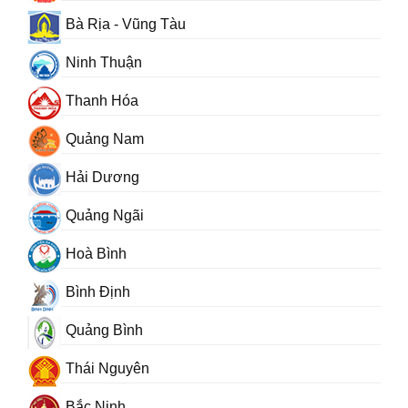
Bà Rịa - Vũng Tàu
Ninh Thuận
Thanh Hóa
Quảng Nam
Hải Dương
Quảng Ngãi
Hoà Bình
Bình Định
Quảng Bình
Thái Nguyên
Bắc Ninh