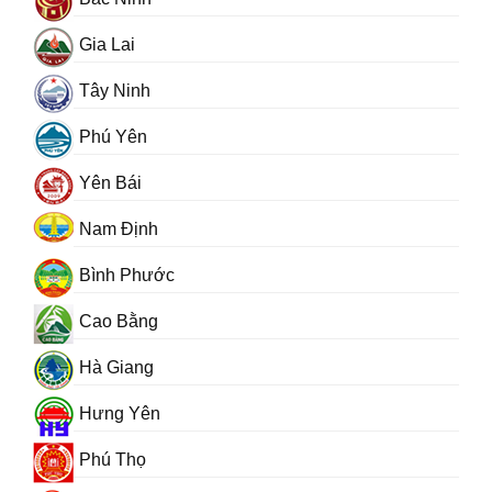
Gia Lai
Tây Ninh
Phú Yên
Yên Bái
Nam Định
Bình Phước
Cao Bằng
Hà Giang
Hưng Yên
Phú Thọ