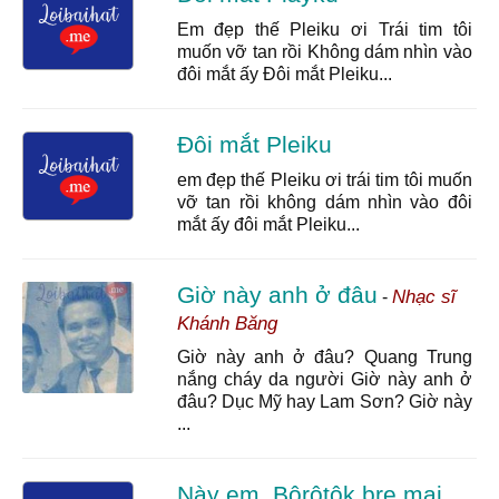
Em đẹp thế Pleiku ơi Trái tim tôi
muốn vỡ tan rồi Không dám nhìn vào
đôi mắt ấy Đôi mắt Pleiku...
Đôi mắt Pleiku
em đẹp thế Pleiku ơi trái tim tôi muốn
vỡ tan rồi không dám nhìn vào đôi
mắt ấy đôi mắt Pleiku...
Giờ này anh ở đâu
Nhạc sĩ
-
Khánh Băng
Giờ này anh ở đâu? Quang Trung
nắng cháy da người Giờ này anh ở
đâu? Dục Mỹ hay Lam Sơn? Giờ này
...
Này em, Bôrôtôk bre mai