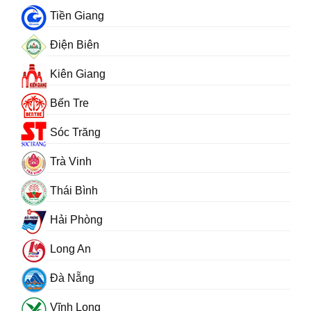
Tiền Giang
Điện Biên
Kiên Giang
Bến Tre
Sóc Trăng
Trà Vinh
Thái Bình
Hải Phòng
Long An
Đà Nẵng
Vĩnh Long