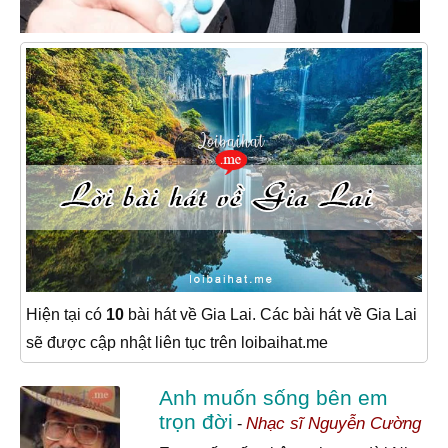
Hiện tại có
10
bài hát về Gia Lai. Các bài hát về Gia Lai
sẽ được cập nhật liên tục trên loibaihat.me
Anh muốn sống bên em
trọn đời
Nhạc sĩ Nguyễn Cường
-