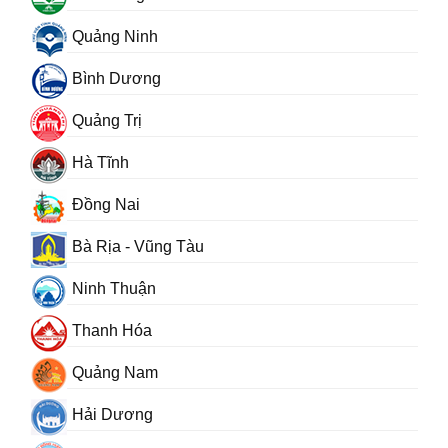
Quảng Ninh
Bình Dương
Quảng Trị
Hà Tĩnh
Đồng Nai
Bà Rịa - Vũng Tàu
Ninh Thuận
Thanh Hóa
Quảng Nam
Hải Dương