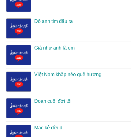
Đố anh tìm đâu ra
Giá như anh là em
Việt Nam khắp nẻo quê hương
Đoạn cuối đời tôi
Mặc kệ đời đi