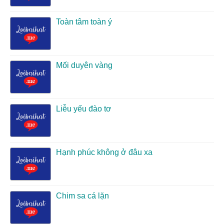
Toàn tâm toàn ý
Mối duyên vàng
Liễu yếu đào tơ
Hạnh phúc không ở đâu xa
Chim sa cá lặn