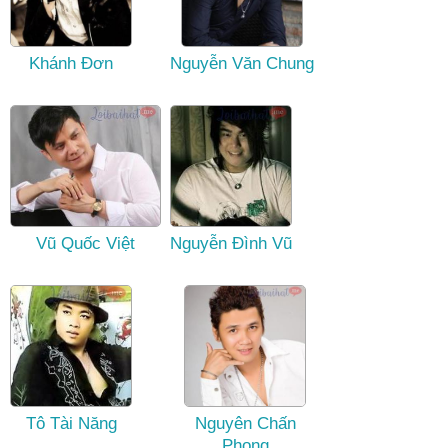
Khánh Đơn
Nguyễn Văn Chung
Vũ Quốc Việt
Nguyễn Đình Vũ
Tô Tài Năng
Nguyên Chấn
Phong