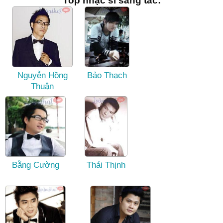
Top nhạc sĩ sáng tác:
Nguyễn Hồng
Bảo Thạch
Thuận
Bằng Cường
Thái Thịnh