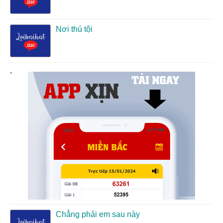
Nơi thú tội
Chẳng phải em sau này