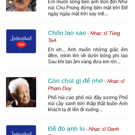
Em muốn sống bên anh trọn đời Như
núi Chu Prong đứng bên mặt trời Ðể
ngày ngày mặt trời say mê...
Chốn lao xao
Nhạc sĩ Tùng
-
TeA
Eh eh... Anh muốn những giấc êm
đềm, mình tìm về dưới bóng phi lao
Sau khi tan âm vang đưa em rời...
Còn chút gì để nhớ
Nhạc sĩ
-
Phạm Duy
Phố núi cao phố núi đầy sương Phố
núi cây xanh trời thấp thật buồn Anh
khách lạ đi lên đi xuống...
Để đó anh lo
Nhạc sĩ Danh
-