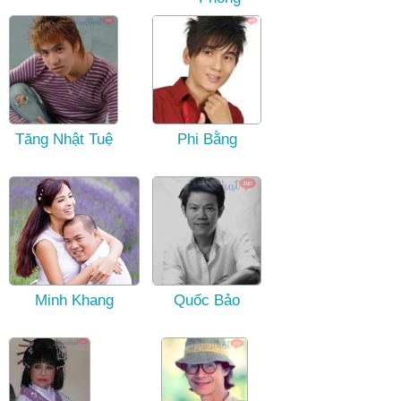
Tăng Nhật Tuệ
Phi Bằng
Minh Khang
Quốc Bảo