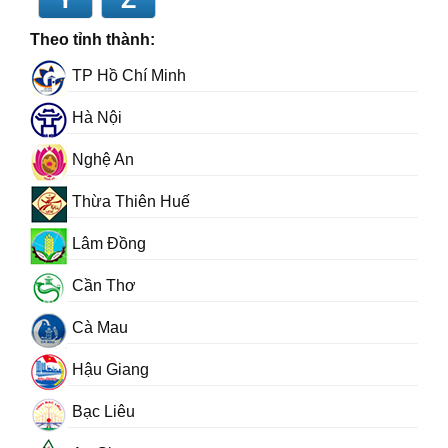
Theo tỉnh thành:
TP Hồ Chí Minh
Hà Nội
Nghệ An
Thừa Thiên Huế
Lâm Đồng
Cần Thơ
Cà Mau
Hậu Giang
Bạc Liêu