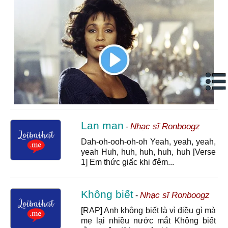
Lan man
Nhạc sĩ Ronboogz
-
Dah-oh-ooh-oh-oh Yeah, yeah, yeah,
yeah Huh, huh, huh, huh, huh [Verse
1] Em thức giấc khi đêm...
Không biết
Nhạc sĩ Ronboogz
-
[RAP] Anh không biết là vì điều gì mà
mẹ lại nhiều nước mắt Không biết