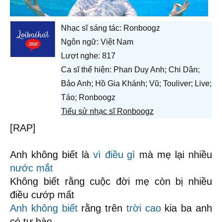
Nhạc sĩ sáng tác:
Ronboogz
Ngôn ngữ: Việt Nam
Lượt nghe: 817
Ca sĩ thể hiện: Phan Duy Anh; Chi Dân;
Bảo Anh; Hồ Gia Khánh; Vũ; Touliver; Live;
Táo; Ronboogz
Tiểu sử nhạc sĩ Ronboogz
[RAP]
Anh không biết là
vì điều gì
mà mẹ lại nhiều
nước mắt
Không biết rằng cuộc đời mẹ còn bị nhiều
điều cướp mất
Anh không biết
rằng trên
trời cao
kia ba anh
có tự hào