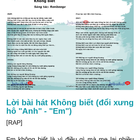
Lời bài hát Không biết (đổi xưng
hô "Anh" - "Em")
[RAP]
Em không biết là vì điều gì mà mẹ lại nhiều