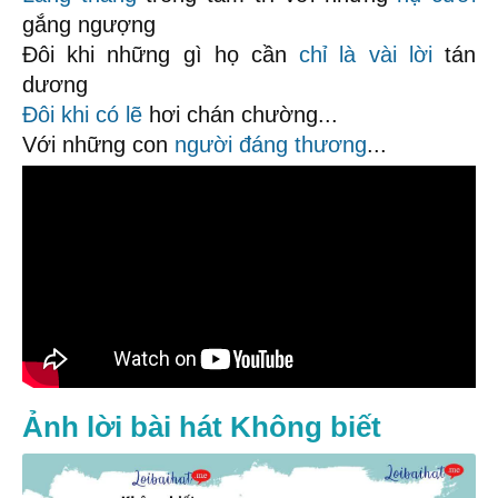
gắng ngượng
Đôi khi những gì họ cần
chỉ là
vài lời
tán
dương
Đôi khi
có lẽ
hơi chán chường...
Với những con
người đáng thương
...
Ảnh lời bài hát Không biết