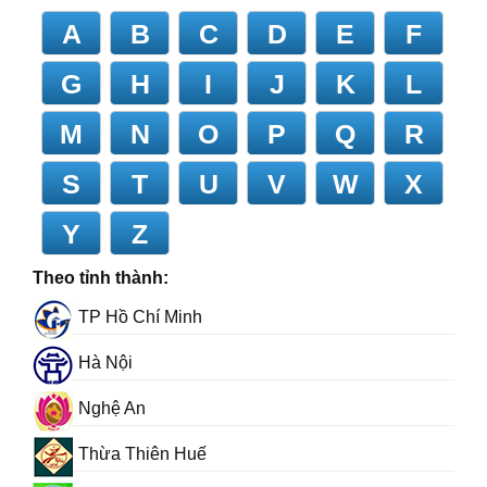
A
B
C
D
E
F
G
H
I
J
K
L
M
N
O
P
Q
R
S
T
U
V
W
X
Y
Z
Theo tỉnh thành:
TP Hồ Chí Minh
Hà Nội
Nghệ An
Thừa Thiên Huế