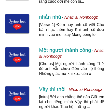
rằng cuộc đời mẹ còn bị...
nhắn nhủ
Nhạc sĩ Ronboogz
-
[Verse 1] Đêm nay anh cố viết Cho
bài nhạc thêm hay Khi anh cố đưa
mình vào men say Mong bóng tối...
Một người thành công
Nhạc
-
sĩ Ronboogz
[Chorus] Một người thành công Thứ
đó anh vẫn chưa điền vào hệ thống
Những giấc mơ khi xưa còn ở...
Vậy thì thôi
Nhạc sĩ Ronboogz
-
[Intro] Bởi anh chẳng thể nào Giữ em
lại cho riêng mình Vậy thì phải để
người khác Trao hộ những ...