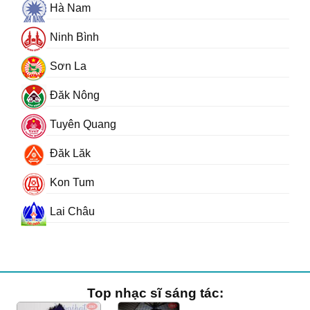
Hà Nam
Ninh Bình
Sơn La
Đăk Nông
Tuyên Quang
Đăk Lăk
Kon Tum
Lai Châu
Top nhạc sĩ sáng tác: