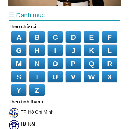
☰ Danh mục
Theo chữ cái:
A
B
C
D
E
F
G
H
I
J
K
L
M
N
O
P
Q
R
S
T
U
V
W
X
Y
Z
Theo tỉnh thành:
TP Hồ Chí Minh
Hà Nội