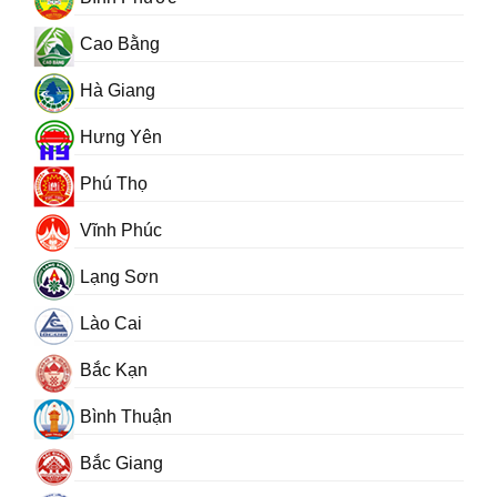
Cao Bằng
Hà Giang
Hưng Yên
Phú Thọ
Vĩnh Phúc
Lạng Sơn
Lào Cai
Bắc Kạn
Bình Thuận
Bắc Giang