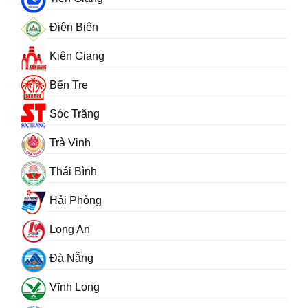
Điện Biên
Kiên Giang
Bến Tre
Sóc Trăng
Trà Vinh
Thái Bình
Hải Phòng
Long An
Đà Nẵng
Vĩnh Long