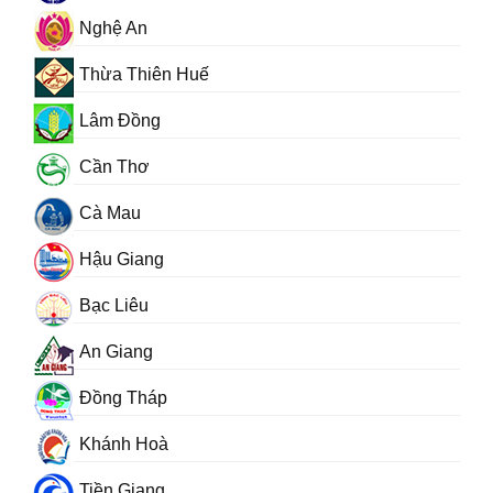
Nghệ An
Thừa Thiên Huế
Lâm Đồng
Cần Thơ
Cà Mau
Hậu Giang
Bạc Liêu
An Giang
Đồng Tháp
Khánh Hoà
Tiền Giang