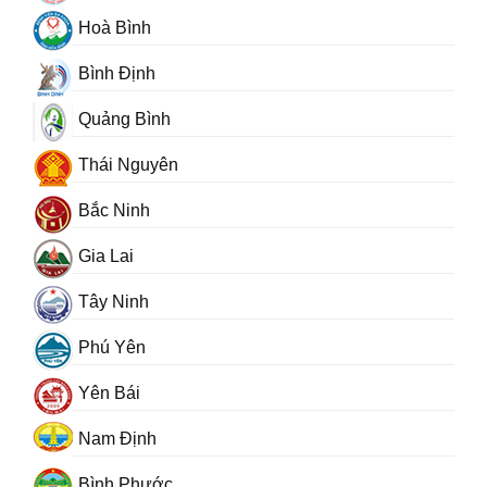
Hoà Bình
Bình Định
Quảng Bình
Thái Nguyên
Bắc Ninh
Gia Lai
Tây Ninh
Phú Yên
Yên Bái
Nam Định
Bình Phước