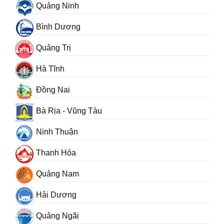
Quảng Ninh
Bình Dương
Quảng Trị
Hà Tĩnh
Đồng Nai
Bà Rịa - Vũng Tàu
Ninh Thuận
Thanh Hóa
Quảng Nam
Hải Dương
Quảng Ngãi