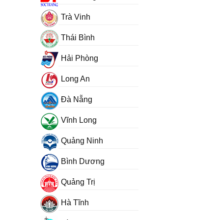
Trà Vinh
Thái Bình
Hải Phòng
Long An
Đà Nẵng
Vĩnh Long
Quảng Ninh
Bình Dương
Quảng Trị
Hà Tĩnh