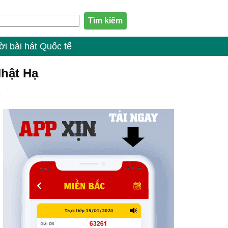
ời bài hát Quốc tế
Nhật Hạ
ạ