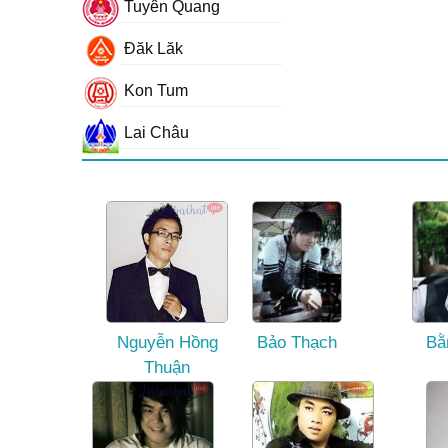
Tuyên Quang
Đăk Lăk
Kon Tum
Lai Châu
Nguyễn Hồng
Bảo Thạch
Bằ
Thuận