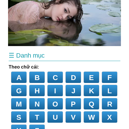
☰ Danh mục
Theo chữ cái:
A
B
C
D
E
F
G
H
I
J
K
L
M
N
O
P
Q
R
S
T
U
V
W
X