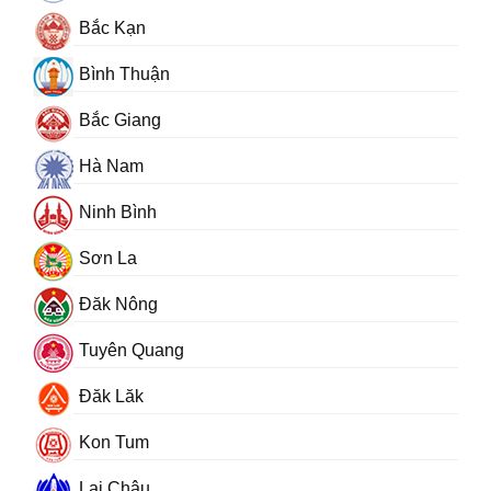
Bắc Kạn
Bình Thuận
Bắc Giang
Hà Nam
Ninh Bình
Sơn La
Đăk Nông
Tuyên Quang
Đăk Lăk
Kon Tum
Lai Châu