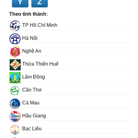
Y
Z
Theo tỉnh thành:
TP Hồ Chí Minh
Hà Nội
Nghệ An
Thừa Thiên Huế
Lâm Đồng
Cần Thơ
Cà Mau
Hậu Giang
Bạc Liêu