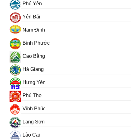
Phú Yên
Yên Bái
Nam Định
Bình Phước
Cao Bằng
Hà Giang
Hưng Yên
Phú Thọ
Vĩnh Phúc
Lạng Sơn
Lào Cai