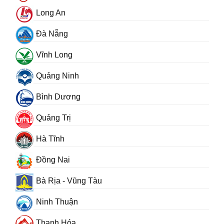
Long An
Đà Nẵng
Vĩnh Long
Quảng Ninh
Bình Dương
Quảng Trị
Hà Tĩnh
Đồng Nai
Bà Rịa - Vũng Tàu
Ninh Thuận
Thanh Hóa