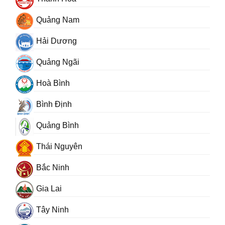
Quảng Nam
Hải Dương
Quảng Ngãi
Hoà Bình
Bình Định
Quảng Bình
Thái Nguyên
Bắc Ninh
Gia Lai
Tây Ninh