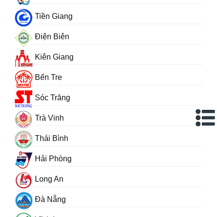
Tiền Giang
Điện Biên
Kiên Giang
Bến Tre
Sóc Trăng
Trà Vinh
Thái Bình
Hải Phòng
Long An
Đà Nẵng