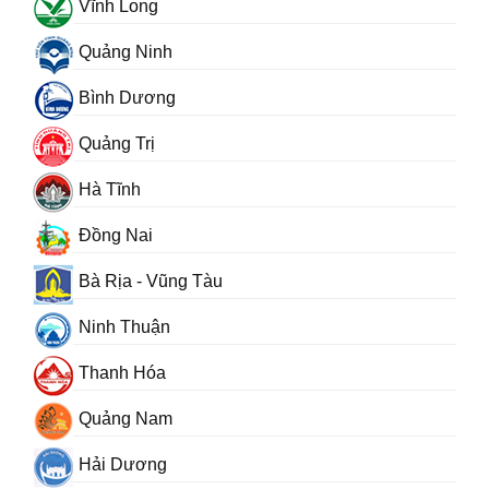
Vĩnh Long
Quảng Ninh
Bình Dương
Quảng Trị
Hà Tĩnh
Đồng Nai
Bà Rịa - Vũng Tàu
Ninh Thuận
Thanh Hóa
Quảng Nam
Hải Dương