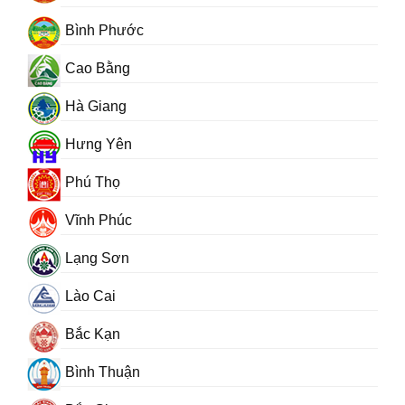
Bình Phước
Cao Bằng
Hà Giang
Hưng Yên
Phú Thọ
Vĩnh Phúc
Lạng Sơn
Lào Cai
Bắc Kạn
Bình Thuận