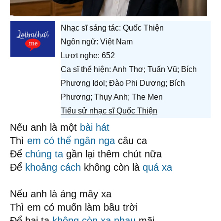
Nhạc sĩ sáng tác:
Quốc Thiện
Ngôn ngữ: Việt Nam
Lượt nghe: 652
Ca sĩ thể hiện: Anh Thơ; Tuấn Vũ; Bích
Phương Idol; Đào Phi Dương; Bích
Phương; Thụy Anh; The Men
Tiểu sử nhạc sĩ Quốc Thiện
Nếu anh là một
bài hát
Thì
em có thể
ngân nga
câu ca
Để
chúng ta
gần lại thêm chút nữa
Để
khoảng cách
không còn là
quá xa
Nếu anh là áng mây xa
Thì em có muốn làm bầu trời
Để hai ta
không còn
xa nhau
mãi