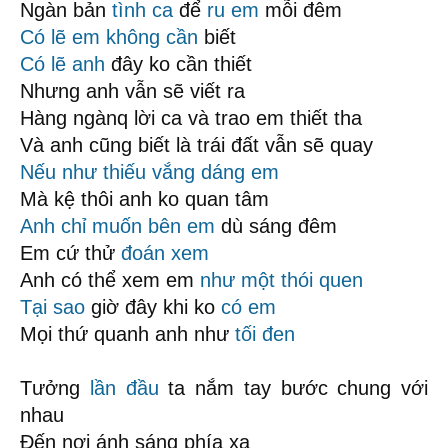
Ngàn bản
tình ca
để
ru em
mỗi đêm
Có lẽ
em không cần
biết
Có lẽ anh
đây ko cần thiết
Nhưng anh vẫn sẽ viết ra
Hàng ngànq lời ca và trao em thiết tha
Và anh cũng biết là trái đất vẫn sẽ quay
Nếu như
thiếu vắng
dáng em
Mà kệ thôi anh ko quan tâm
Anh chỉ muốn
bên em
dù sáng đêm
Em cứ thử
đoán xem
Anh có thể xem em
như một thói quen
Tại sao
giờ đây khi ko
có em
Mọi thứ quanh anh như
tối đen
Tưởng
lần đầu
ta nắm tay bước chung với
nhau
Đến nơi ánh sáng phía xa