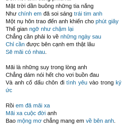
Mặt trời dần buông những tia nắng
Như
chính em
đã soi sáng
trái tim anh
Một nụ hôn trao đến anh khiến cho
phút giây
Thế gian
ngỡ như
chậm lại
Chẳng cần phải lo về
những ngày sau
Chỉ cần
được bên cạnh em thật lâu
Sẽ mãi có nhau
.
Mãi là những suy trong lòng anh
Chẳng dám nói hết cho vơi buồn đau
Và anh cố dấu chôn đi
tình yêu
vào trong
ký
ức
Rồi
em đã mãi xa
Mãi xa
cuộc đời
anh
Bao
mộng mơ
chẳng mang em
về bên anh
.