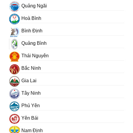
Quảng Ngãi
Hoà Bình
Bình Định
Quảng Bình
Thái Nguyên
Bắc Ninh
Gia Lai
Tây Ninh
Phú Yên
Yên Bái
Nam Định