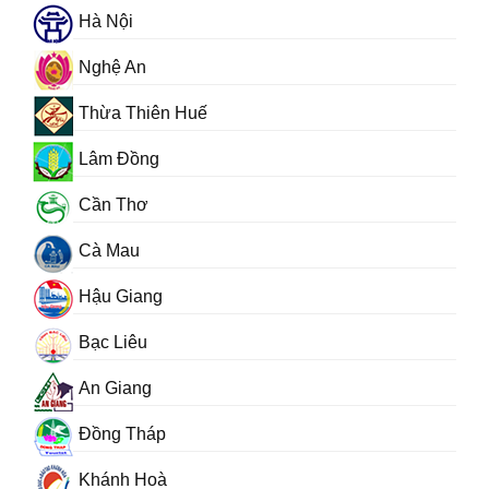
Hà Nội
Nghệ An
Thừa Thiên Huế
Lâm Đồng
Cần Thơ
Cà Mau
Hậu Giang
Bạc Liêu
An Giang
Đồng Tháp
Khánh Hoà