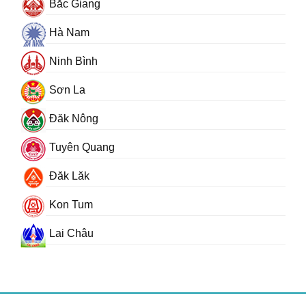
Bắc Giang
Hà Nam
Ninh Bình
Sơn La
Đăk Nông
Tuyên Quang
Đăk Lăk
Kon Tum
Lai Châu