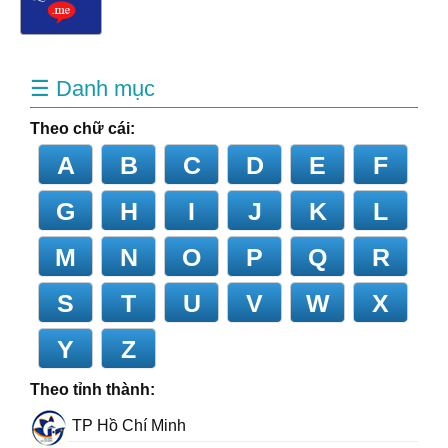
☰ Danh mục
Theo chữ cái:
A
B
C
D
E
F
G
H
I
J
K
L
M
N
O
P
Q
R
S
T
U
V
W
X
Y
Z
Theo tỉnh thành:
TP Hồ Chí Minh