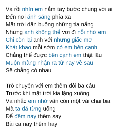
Và rồi
nhìn em
nắm tay bước chung với ai
Đến nơi
ánh sáng
phía xa
Mặt trời dần buông những tia nắng
Nhưng
anh không thể
vơi đi
nỗi nhớ em
Chỉ còn lại
anh với
những giấc mơ
Khát khao
mỗi sớm
có em bên cạnh
.
Chẳng thể được
bên cạnh em
thật lâu
Muộn màng
nhận ra
từ nay về sau
Sẽ chẳng có nhau.
Trò chuyện với em thêm đôi ba câu
Trước khi mặt trời kia lặng xuống
Và nhắc
em nhớ
vẫn còn một vài chai bia
Mà
ta đã từng
uống
Để
đêm nay
thêm say
Bài ca nay thêm hay