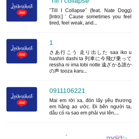
'Till i collapse
"Till I Collapse" (feat. Nate Dogg)
[Intro:] ' Cause sometimes you feel
tired, feel weak, and...
1
さあ行こう 走り出した saa iko u
hashiri dashi ta 列車に今飛び乗って
ressha ni ima tobi notte 遠ざかる誰か
の声 tooza karu...
0911106221
Mai em rời xa, đón lấy yêu thương
em hằng ao ước. Đi bên người ta,
dẫu có ra sao em phải vui lên....