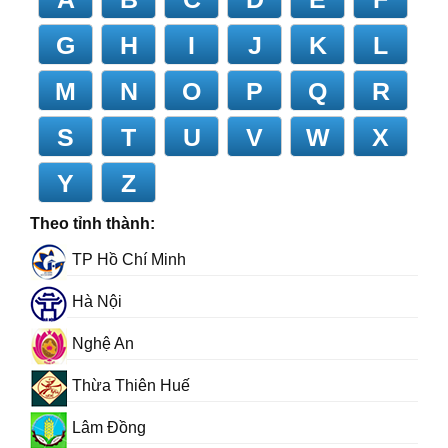
G
H
I
J
K
L
M
N
O
P
Q
R
S
T
U
V
W
X
Y
Z
Theo tỉnh thành:
TP Hồ Chí Minh
Hà Nội
Nghệ An
Thừa Thiên Huế
Lâm Đồng