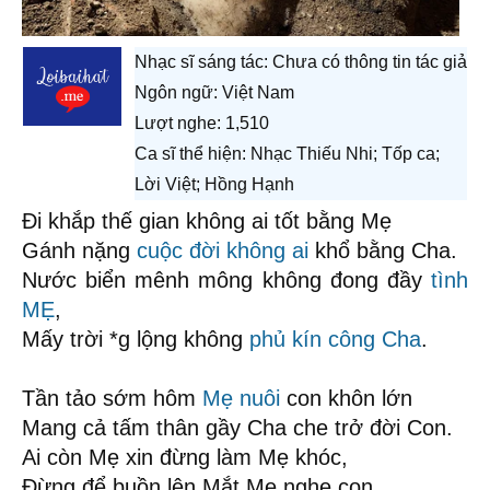
Nhạc sĩ sáng tác:
Chưa có thông tin tác giả
Ngôn ngữ: Việt Nam
Lượt nghe: 1,510
Ca sĩ thể hiện: Nhạc Thiếu Nhi; Tốp ca;
Lời Việt; Hồng Hạnh
Đi khắp thế gian không ai tốt bằng Mẹ
Gánh nặng
cuộc đời
không ai
khổ bằng Cha.
Nước biển mênh mông không đong đầy
tình
MẸ
,
Mấy trời *g lộng không
phủ kín
công Cha
.
Tần tảo sớm hôm
Mẹ nuôi
con khôn lớn
Mang cả tấm thân gầy Cha che trở đời Con.
Ai còn Mẹ xin đừng làm Mẹ khóc,
Đừng để buồn lên Mắt Mẹ nghe con.