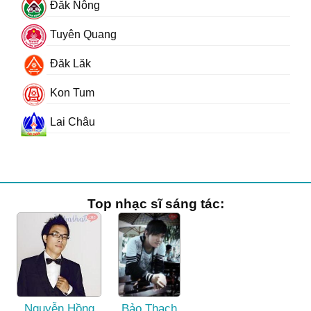
Đăk Nông
Tuyên Quang
Đăk Lăk
Kon Tum
Lai Châu
Top nhạc sĩ sáng tác:
Nguyễn Hồng
Bảo Thạch