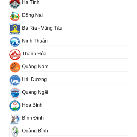
Hà Tĩnh
Đồng Nai
Bà Rịa - Vũng Tàu
Ninh Thuận
Thanh Hóa
Quảng Nam
Hải Dương
Quảng Ngãi
Hoà Bình
Bình Định
Quảng Bình