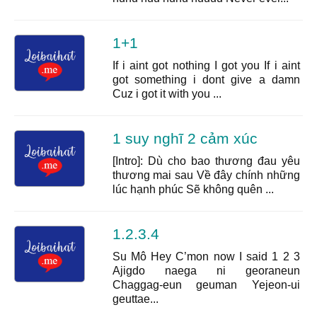
1+1
If i aint got nothing I got you If i aint
got something i dont give a damn
Cuz i got it with you ...
1 suy nghĩ 2 cảm xúc
[Intro]: Dù cho bao thương đau yêu
thương mai sau Về đây chính những
lúc hạnh phúc Sẽ không quên ...
1.2.3.4
Su Mô Hey C’mon now I said 1 2 3
Ajigdo naega ni georaneun
Chaggag-eun geuman Yejeon-ui
geuttae...