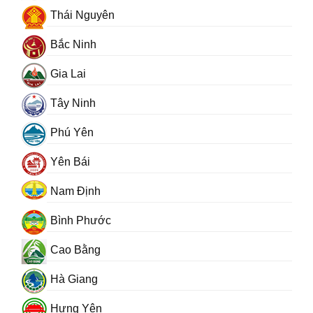
Thái Nguyên
Bắc Ninh
Gia Lai
Tây Ninh
Phú Yên
Yên Bái
Nam Định
Bình Phước
Cao Bằng
Hà Giang
Hưng Yên