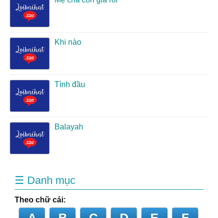
Khi nào
Tình đầu
Balayah
☰ Danh mục
Theo chữ cái:
A
B
C
D
E
F