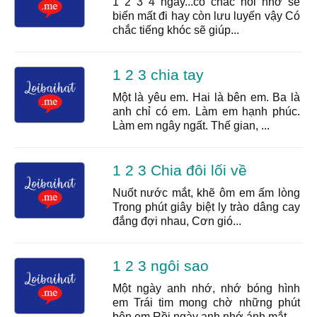
1 2 3 4 ngày...có chắc nỗi nhớ sẽ
biến mất đi hay còn lưu luyến vậy Có
chắc tiếng khóc sẽ giúp...
1 2 3 chia tay
Một là yêu em. Hai là bên em. Ba là
anh chỉ có em. Làm em hạnh phúc.
Làm em ngây ngất. Thế gian, ...
1 2 3 Chia đôi lối về
Nuốt nước mắt, khẽ ôm em ấm lòng
Trong phút giây biệt ly trào dâng cay
đắng đợi nhau, Cơn gió...
1 2 3 ngôi sao
Một ngày anh nhớ, nhớ bóng hình
em Trái tim mong chờ những phút
bên em Rồi ngày anh nhớ ánh mắt...