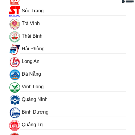
Sóc Trăng
Trà Vinh
Thái Bình
Hải Phòng
Long An
Đà Nẵng
Vĩnh Long
Quảng Ninh
Bình Dương
Quảng Trị