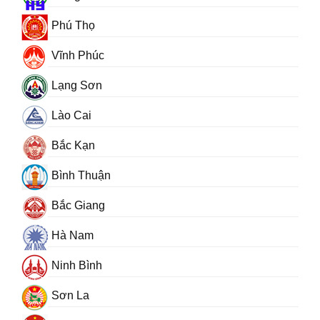
Phú Thọ
Vĩnh Phúc
Lạng Sơn
Lào Cai
Bắc Kạn
Bình Thuận
Bắc Giang
Hà Nam
Ninh Bình
Sơn La