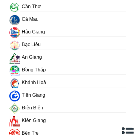
Cần Thơ
Cà Mau
Hậu Giang
Bạc Liêu
An Giang
Đồng Tháp
Khánh Hoà
Tiền Giang
Điện Biên
Kiên Giang
Bến Tre