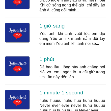
Đã có lúc em thấy âu lo và mệt nhoài
Khi cứ sống trong thế giới chỉ đầy ảo
ảnh Ai cũng dối mình...
1 giờ sáng
Yêu anh khi anh vuốt tóc em dịu
dàng Yêu anh khi anh nắm đôi tay
em mềm Yêu anh khi anh nói sẽ...
1 phút
Đã bao lâu , lòng này anh chẳng nói
Nói với em , ngàn lời a cất giữ trong
tim Lần này đến lần...
1 minute 1 second
huhu huuuu huhu huu huhu huuuu
Never ever ever never huhu huuuu
huhu huu huhu huuuu Never ever...