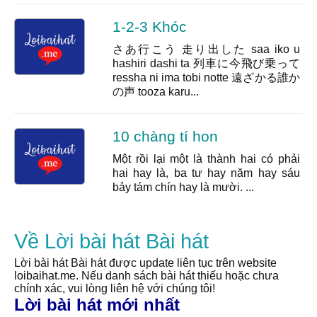
1-2-3 Khóc
さあ行こう 走り出した saa iko u
hashiri dashi ta 列車に今飛び乗って
ressha ni ima tobi notte 遠ざかる誰か
の声 tooza karu...
10 chàng tí hon
Một rồi lại một là thành hai có phải
hai hay là, ba tư hay năm hay sáu
bảy tám chín hay là mười. ...
Về Lời bài hát Bài hát
Lời bài hát Bài hát được update liên tục trên website
loibaihat.me. Nếu danh sách bài hát thiếu hoặc chưa
chính xác, vui lòng liên hệ với chúng tôi!
Lời bài hát mới nhất