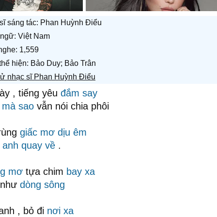
sĩ sáng tác:
Phan Huỳnh Điểu
ngữ: Việt Nam
nghe: 1,559
 thể hiện: Bảo Duy; Bảo Trân
sử nhạc sĩ Phan Huỳnh Điểu
y , tiếng yêu
đắm say
i
mà sao
vẫn nói chia phôi
rùng
giấc mơ dịu êm
 anh
quay về
.
g mơ
tựa chim
bay xa
như
dòng sông
anh , bỏ đi
nơi xa