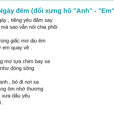
 Ngày đêm (đổi xưng hô "Anh" - "Em"
ày , tiếng yêu đắm say
 mà sao vẫn nói chia phôi
rùng giấc mơ dịu êm
 em quay về .
 mơ tựa chim bay xa
 như dòng sông
nh , bỏ đi nơi xa
ắng ôm nhớ thương
y xưa dấu yêu
 .