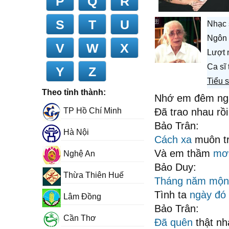
P
Q
R
S
T
U
Nhạc 
Ngôn 
V
W
X
Lượt 
Ca sĩ
Y
Z
Tiểu 
Theo tỉnh thành:
Nhớ em đêm ngà
TP Hồ Chí Minh
Đã trao nhau rồ
Bảo Trân:
Hà Nội
Cách xa
muôn t
Và em thầm
mơ
Nghệ An
Bảo Duy:
Thừa Thiên Huế
Tháng năm
mộn
Tình ta
ngày đó
Lâm Đồng
Bảo Trân:
Cần Thơ
Đã quên
thật nh