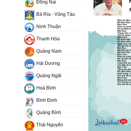
Đồng Nai
Bà Rịa - Vũng Tàu
Ninh Thuận
Thanh Hóa
Quảng Nam
Hải Dương
Quảng Ngãi
Hoà Bình
Bình Định
Quảng Bình
Thái Nguyên