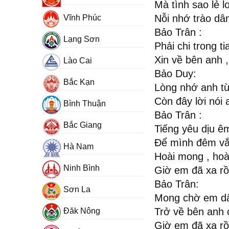
Mà tình sao lẻ 
Nỗi nhớ trào dâ
Vĩnh Phúc
Bảo Trân :
Lạng Sơn
Phải chi trong ti
Xin về bên anh ,
Lào Cai
Bảo Duy:
Bắc Kạn
Lòng nhớ anh từ
Còn đây lời nói
Bình Thuận
Bảo Trân :
Bắc Giang
Tiếng yêu dịu ê
Để mình đêm v
Hà Nam
Hoài mong , hoà
Ninh Bình
Giờ em đã xa r
Bảo Trân:
Sơn La
Mong chờ em dấ
Trở về bên anh 
Đăk Nông
Giờ em đã xa rồi