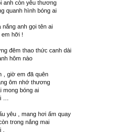
loi anh còn yêu thương
ng quanh hình bóng ai
a nắng anh gọi tên ai
 em hỡi !
ng đêm thao thức canh dài
 anh hôm nào
m , giờ em đã quên
ắng ôm nhớ thương
i mong bóng ai
ồi …
u yêu , mang hơi ấm quay
còn trong nắng mai
 .