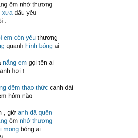
ắng ôm nhớ thương
 xưa
dấu yêu
i .
i
em còn yêu
thương
ng
quanh
hình bóng
ai
a
nắng em
gọi tên ai
anh hỡi !
ừng đêm
thao thức
canh dài
 em hôm nào
m , giờ
anh đã quên
ắng
ôm
nhớ thương
i mong
bóng ai
ồi …