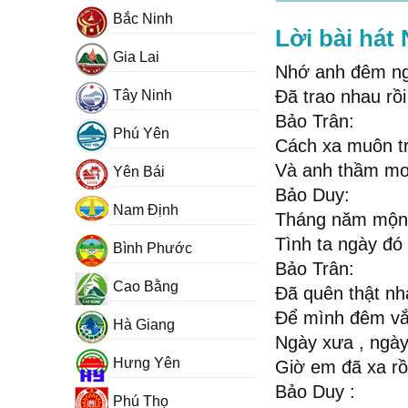
Bắc Ninh
Lời bài hát
Gia Lai
Nhớ anh đêm ng
Đã trao nhau rồi
Tây Ninh
Bảo Trân:
Phú Yên
Cách xa muôn t
Và anh thầm mơ
Yên Bái
Bảo Duy:
Nam Định
Tháng năm mộng
Tình ta ngày đó
Bình Phước
Bảo Trân:
Cao Bằng
Đã quên thật nha
Để mình đêm v
Hà Giang
Ngày xưa , ngà
Hưng Yên
Giờ em đã xa rồi
Bảo Duy :
Phú Thọ