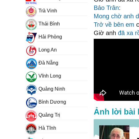
Bảo Trân
:
Trà Vinh
Mong chờ anh
d
Thái Bình
Trở về bên em
c
Giờ anh
đã xa r
Hải Phòng
Long An
Đà Nẵng
Vĩnh Long
Quảng Ninh
Bình Dương
Ảnh lời bài
Quảng Trị
Hà Tĩnh