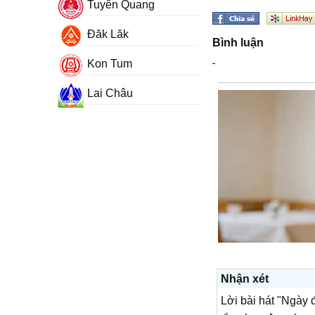
Tuyên Quang
Đăk Lăk
Bình luận
Kon Tum
Lai Châu
Nhận xét
Lời bài hát "Ngày 