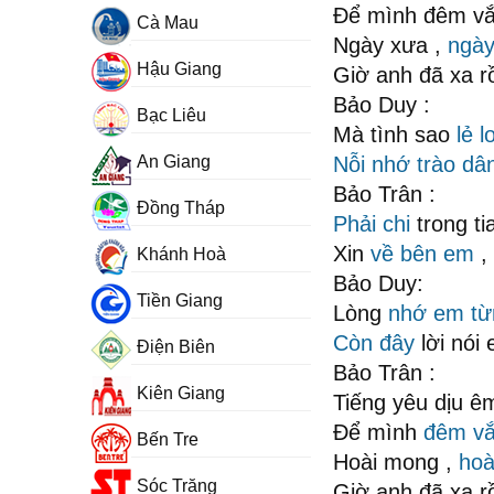
Để mình đêm v
Cà Mau
Ngày xưa ,
ngày
Hậu Giang
Giờ anh đã xa rồ
Bảo Duy :
Bạc Liêu
Mà tình sao
lẻ lo
An Giang
Nỗi nhớ
trào dâ
Bảo Trân :
Đồng Tháp
Phải chi
trong ti
Xin
về bên em
, 
Khánh Hoà
Bảo Duy:
Tiền Giang
Lòng
nhớ em
t
Còn đây
lời nói
Điện Biên
Bảo Trân :
Kiên Giang
Tiếng yêu dịu ê
Để mình
đêm v
Bến Tre
Hoài mong ,
hoà
Sóc Trăng
Giờ anh đã xa r