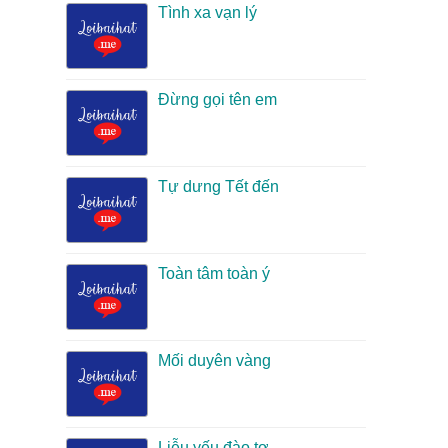
Tình xa vạn lý
Đừng gọi tên em
Tự dưng Tết đến
Toàn tâm toàn ý
Mối duyên vàng
Liễu yếu đào tơ