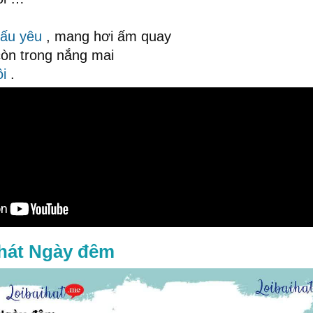
ấu yêu
, mang hơi ấm quay
òn trong nắng mai
ồi
.
 hát Ngày đêm