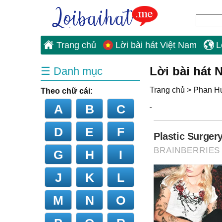
Trang chủ
Lời bài hát Việt Nam
L
Lời bài hát
☰ Danh mục
Trang chủ
>
Phan H
Theo chữ cái:
A
B
C
D
E
F
G
H
I
J
K
L
M
N
O