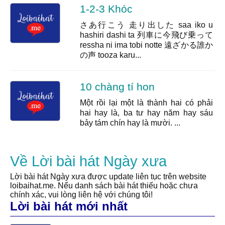
1-2-3 Khóc
さあ行こう 走り出した saa iko u
hashiri dashi ta 列車に今飛び乗って
ressha ni ima tobi notte 遠ざかる誰か
の声 tooza karu...
10 chàng tí hon
Một rồi lại một là thành hai có phải
hai hay là, ba tư hay năm hay sáu
bảy tám chín hay là mười. ...
Về Lời bài hát Ngày xưa
Lời bài hát Ngày xưa được update liên tục trên website
loibaihat.me. Nếu danh sách bài hát thiếu hoặc chưa
chính xác, vui lòng liên hệ với chúng tôi!
Lời bài hát mới nhất