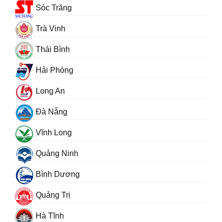
Sóc Trăng
Trà Vinh
Thái Bình
Hải Phòng
Long An
Đà Nẵng
Vĩnh Long
Quảng Ninh
Bình Dương
Quảng Trị
Hà Tĩnh