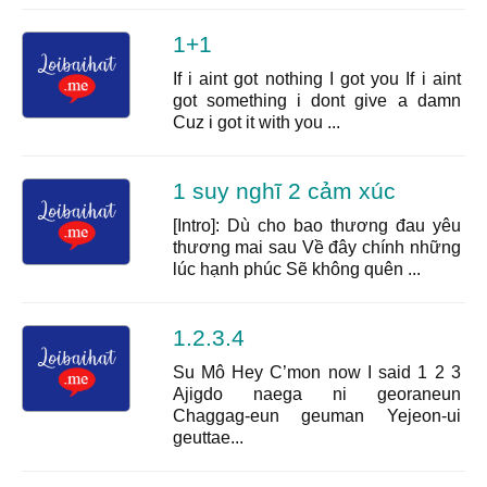
1+1
If i aint got nothing I got you If i aint
got something i dont give a damn
Cuz i got it with you ...
1 suy nghĩ 2 cảm xúc
[Intro]: Dù cho bao thương đau yêu
thương mai sau Về đây chính những
lúc hạnh phúc Sẽ không quên ...
1.2.3.4
Su Mô Hey C’mon now I said 1 2 3
Ajigdo naega ni georaneun
Chaggag-eun geuman Yejeon-ui
geuttae...