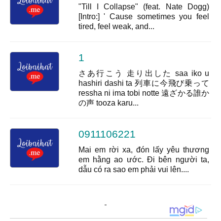
"Till I Collapse" (feat. Nate Dogg)
[Intro:] ' Cause sometimes you feel
tired, feel weak, and...
1
さあ行こう 走り出した saa iko u
hashiri dashi ta 列車に今飛び乗って
ressha ni ima tobi notte 遠ざかる誰か
の声 tooza karu...
0911106221
Mai em rời xa, đón lấy yêu thương
em hằng ao ước. Đi bên người ta,
dẫu có ra sao em phải vui lên....