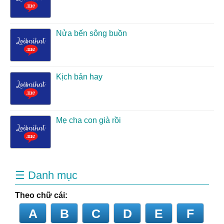
Nửa bến sông buồn
Kịch bản hay
Mẹ cha con già rồi
☰ Danh mục
Theo chữ cái:
A
B
C
D
E
F