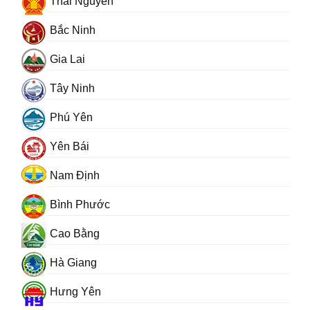
Thái Nguyên
Bắc Ninh
Gia Lai
Tây Ninh
Phú Yên
Yên Bái
Nam Định
Bình Phước
Cao Bằng
Hà Giang
Hưng Yên