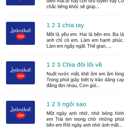
biến mất đi hay còn lưu luyến vậy Có
chắc tiếng khóc sẽ giúp...
1 2 3 chia tay
Một là yêu em. Hai là bên em. Ba là
anh chỉ có em. Làm em hạnh phúc.
Làm em ngây ngất. Thế gian, ...
1 2 3 Chia đôi lối về
Nuốt nước mắt, khẽ ôm em ấm lòng
Trong phút giây biệt ly trào dâng cay
đắng đợi nhau, Cơn gió...
1 2 3 ngôi sao
Một ngày anh nhớ, nhớ bóng hình
em Trái tim mong chờ những phút
bên em Rồi ngày anh nhớ ánh mắt...