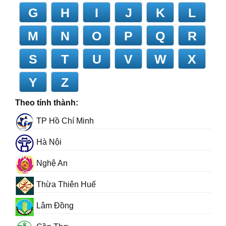
G
H
I
J
K
L
M
N
O
P
Q
R
S
T
U
V
W
X
Y
Z
Theo tỉnh thành:
TP Hồ Chí Minh
Hà Nội
Nghệ An
Thừa Thiên Huế
Lâm Đồng