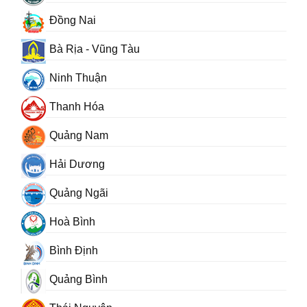
Đồng Nai
Bà Rịa - Vũng Tàu
Ninh Thuận
Thanh Hóa
Quảng Nam
Hải Dương
Quảng Ngãi
Hoà Bình
Bình Định
Quảng Bình