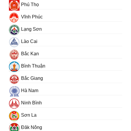
Phú Thọ
Vĩnh Phúc
Lạng Sơn
Lào Cai
Bắc Kạn
Bình Thuận
Bắc Giang
Hà Nam
Ninh Bình
Sơn La
Đăk Nông