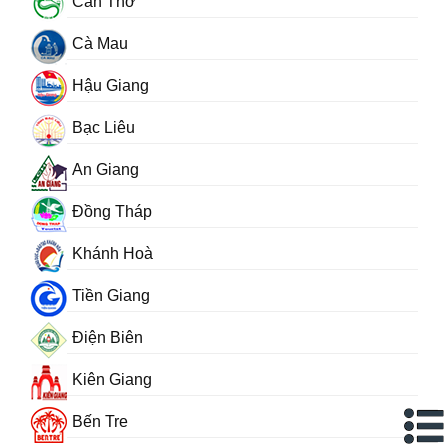
Cần Thơ
Cà Mau
Hậu Giang
Bạc Liêu
An Giang
Đồng Tháp
Khánh Hoà
Tiền Giang
Điện Biên
Kiên Giang
Bến Tre