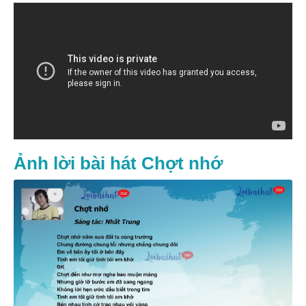
Ảnh lời bài hát Chợt nhớ