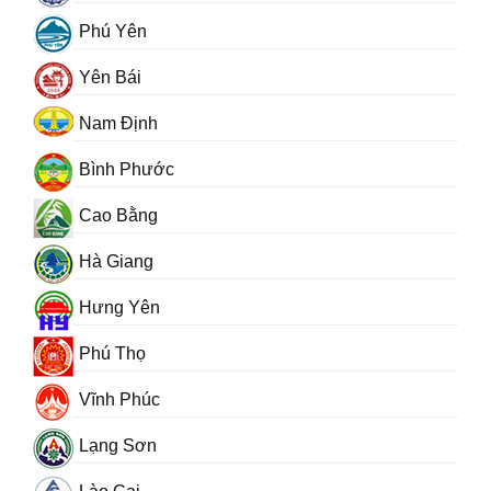
Phú Yên
Yên Bái
Nam Định
Bình Phước
Cao Bằng
Hà Giang
Hưng Yên
Phú Thọ
Vĩnh Phúc
Lạng Sơn