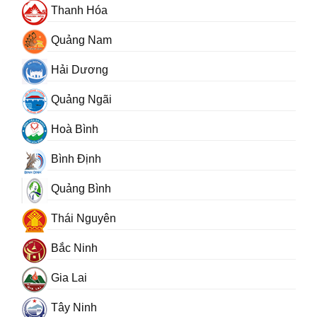
Thanh Hóa
Quảng Nam
Hải Dương
Quảng Ngãi
Hoà Bình
Bình Định
Quảng Bình
Thái Nguyên
Bắc Ninh
Gia Lai
Tây Ninh