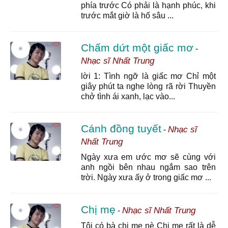
phía trước Có phải là hạnh phúc, khi
trước mắt giờ là hố sâu ...
Chấm dứt một giấc mơ
-
Nhạc sĩ Nhất Trung
lời 1: Tình ngỡ là giấc mơ Chỉ một
giây phút ta nghe lòng rã rời Thuyền
chở tình ái xanh, lạc vào...
Cánh đồng tuyết
Nhạc sĩ
-
Nhất Trung
Ngày xưa em ước mơ sẽ cùng với
anh ngồi bên nhau ngắm sao trên
trời. Ngày xưa ấy ở trong giấc mơ ...
Chị mẹ
Nhạc sĩ Nhất Trung
-
Tôi có bà chị mẹ nè Chị mẹ rất là dễ