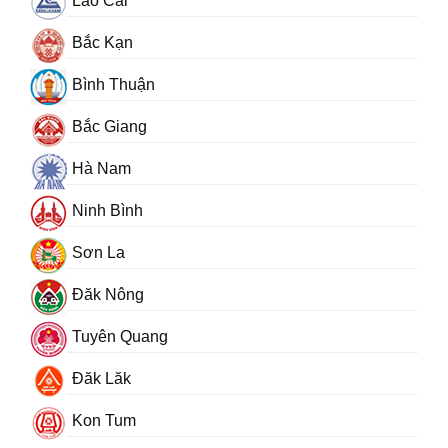
Lào Cai
Bắc Kạn
Bình Thuận
Bắc Giang
Hà Nam
Ninh Bình
Sơn La
Đăk Nông
Tuyên Quang
Đăk Lăk
Kon Tum