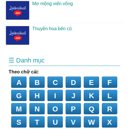
Mơ mộng viển vông
Thuyền hoa bến cũ
☰ Danh mục
Theo chữ cái:
A
B
C
D
E
F
G
H
I
J
K
L
M
N
O
P
Q
R
S
T
U
V
W
X