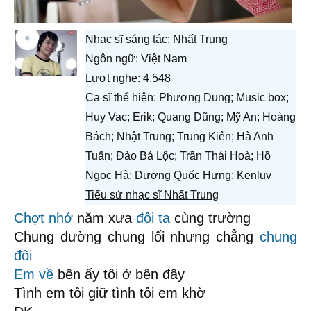
Nhạc sĩ sáng tác:
Nhất Trung
Ngôn ngữ: Việt Nam
Lượt nghe: 4,548
Ca sĩ thể hiện: Phương Dung; Music box;
Huy Vac; Erik; Quang Dũng; Mỹ An; Hoàng
Bách; Nhật Trung; Trung Kiên; Hà Anh
Tuấn; Đào Bá Lộc; Trần Thái Hoà; Hồ
Ngọc Hà; Dương Quốc Hưng; Kenluv
Tiểu sử nhạc sĩ Nhất Trung
Chợt nhớ
năm xưa
đôi ta
cùng trường
Chung đường chung lối nhưng chẳng
chung
đôi
Em về
bên ấy tôi ở bên đây
Tình em tôi giữ tình tôi em khờ