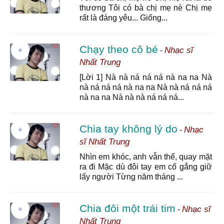
thương Tôi có bà chị mẹ nè Chị mẹ
rất là đáng yêu... Giống...
Chạy theo cô bé
Nhạc sĩ
-
Nhất Trung
[Lời 1] Nà nà ná ná ná nà na na Nà
nà ná ná ná nà na na Nà nà ná ná ná
nà na na Nà nà nà ná ná ná...
Chia tay không lý do
Nhạc
-
sĩ Nhất Trung
Nhìn em khóc, anh vẫn thế, quay mặt
ra đi Mặc dù đôi tay em cố gắng giữ
lấy người Từng năm tháng ...
Chia đôi một trái tim
Nhạc sĩ
-
Nhất Trung