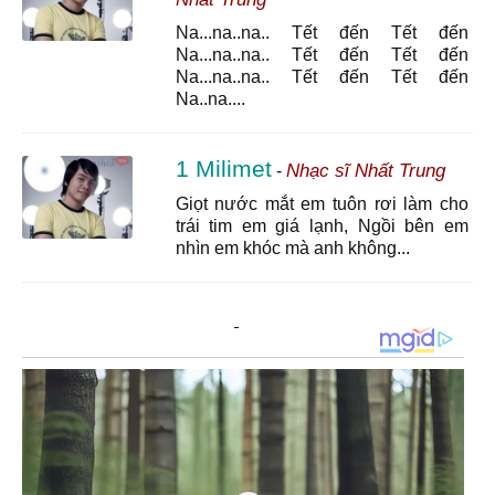
Na...na..na.. Tết đến Tết đến
Na...na..na.. Tết đến Tết đến
Na...na..na.. Tết đến Tết đến
Na..na....
1 Milimet
Nhạc sĩ Nhất Trung
-
Giọt nước mắt em tuôn rơi làm cho
trái tim em giá lạnh, Ngồi bên em
nhìn em khóc mà anh không...