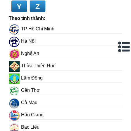
Y
Z
Theo tỉnh thành:
TP Hồ Chí Minh
Hà Nội
Nghệ An
Thừa Thiên Huế
Lâm Đồng
Cần Thơ
Cà Mau
Hậu Giang
Bạc Liêu