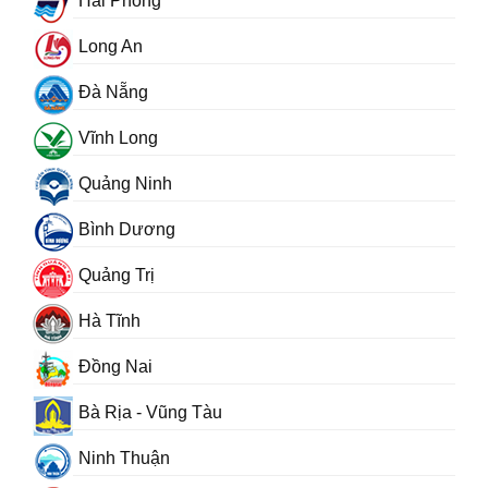
Hải Phòng
Long An
Đà Nẵng
Vĩnh Long
Quảng Ninh
Bình Dương
Quảng Trị
Hà Tĩnh
Đồng Nai
Bà Rịa - Vũng Tàu
Ninh Thuận