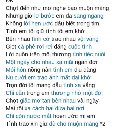
ĐK
Chợt đến như mơ nghe bao muộn màng
Nhưng giờ
lỡ bước
em đã
sang ngang
Không
lời hẹn ước
dấu biết trong tim
Tình em tôi giữ tình tôi em khờ
Bên nhau
tình cờ
trao nhau
vội vàng
Giọt
cà phê
rơi rơi
đắng
cuộc tình
Lời buồn trên môi thương
tình tiếc nuối
Một ngày
cho nhau
xa mãi
ngàn đời
Môi hôn
nồng nàn
tình em
dịu dàng
Nụ cười em trao
ánh mắt
dại khờ
Trọn đời tôi mang dẫu
tình xa
vắng
Chỉ cần
trong em
thương nhớ
một đời
Chợt
giấc mơ tan
bên nhau
vài ngày
Mai rồi
xa cách
hai đứa hai nơi
Chỉ còn nước mắt
hoen ước mi em
Tình trao xin giữ
dù cho
muộn màng
*2