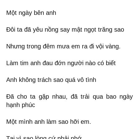
Một ngày bên anh
Đôi ta đã yêu nồng say mật ngọt trăng sao
Nhưng trong đêm mưa em ra đi vội vàng.
Làm tim anh đau đớn người nào có biết
Anh không trách sao quá vô tình
Đã cho ta gặp nhau, đã trải qua bao ngày
hạnh phúc
Một mình anh làm sao hỡi em.
Tại vì sao lòng cứ phải nhớ