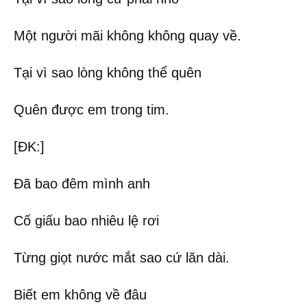
Một người mãi không không quay về.
Tại vì sao lòng không thể quên
Quên được em trong tim.
[ĐK:]
Đã bao đêm mình anh
Cố giấu bao nhiêu lệ rơi
Từng giọt nước mắt sao cứ lăn dài.
Biết em không về đâu