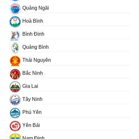
Quảng Ngãi
Hoà Bình
Bình Định
Quảng Bình
Thái Nguyên
Bắc Ninh
Gia Lai
Tây Ninh
Phú Yên
Yên Bái
Nam Định