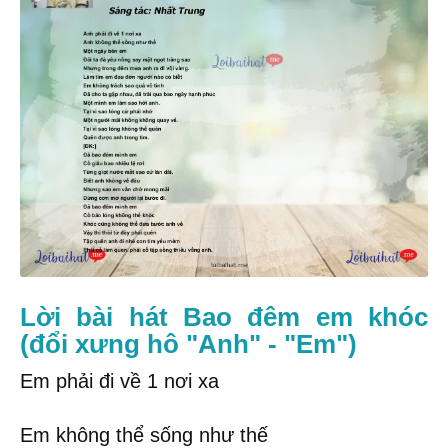
Lời bài hát Bao đêm em khóc
(đổi xưng hô "Anh" - "Em")
Em phải đi về 1 nơi xa
Em không thể sống như thế