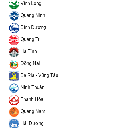
Vĩnh Long
Quảng Ninh
Bình Dương
Quảng Trị
Hà Tĩnh
Đồng Nai
Bà Rịa - Vũng Tàu
Ninh Thuận
Thanh Hóa
Quảng Nam
Hải Dương