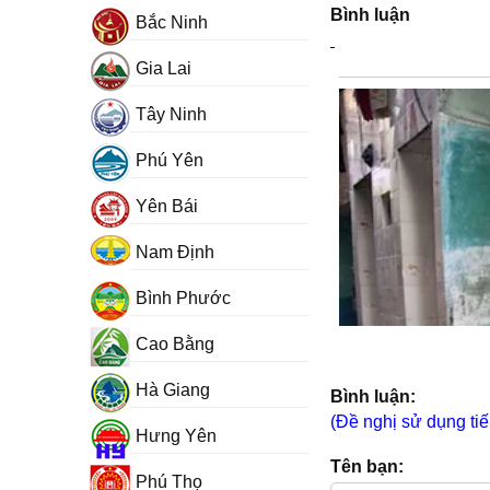
Bình luận
Bắc Ninh
Gia Lai
Tây Ninh
Phú Yên
Yên Bái
Nam Định
Bình Phước
Cao Bằng
Hà Giang
Bình luận:
(Đề nghị sử dụng tiế
Hưng Yên
Tên bạn:
Phú Thọ