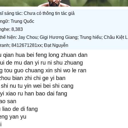
sĩ sáng tác:
Chưa có thông tin tác giả
ngữ: Trung Quốc
nghe: 8,383
 thể hiện: Jay Chou; Gigi Hương Giang; Trung hiếu; Châu Kiệt 
ranh; 8412671281xx; Đạt Nguyễn
u qian hua bei feng long zhuan dan
ui de mu dan yi ru ni shu zhuang
g tou guo chuang xin shi wo le ran
hou bian zhi chi ge yi ban
shi nu tu yin wei bei shi cang
 yi xiao ru han bao dai fang
iao san
liao de di fang
deng yan yu
i