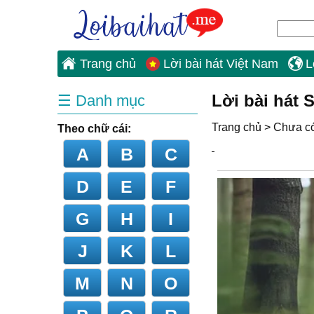
Trang chủ
Lời bài hát Việt Nam
L
Lời bài hát
☰ Danh mục
Trang chủ
>
Chưa có 
Theo chữ cái:
A
B
C
D
E
F
G
H
I
J
K
L
M
N
O