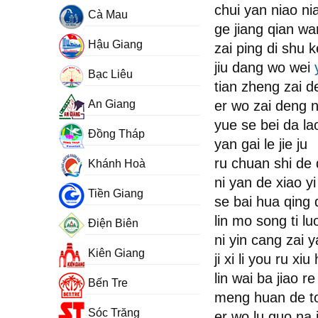
chui yan niao ni
Cà Mau
ge jiang qian wan
Hậu Giang
zai ping di shu k
jiu dang wo wei
Bạc Liêu
tian zheng zai 
An Giang
er wo zai deng n
yue se bei da la
Đồng Tháp
yan gai le jie ju
ru chuan shi de q
Khánh Hoà
ni yan de xiao yi
Tiền Giang
se bai hua qing 
lin mo song ti lu
Điện Biên
ni yin cang zai y
Kiên Giang
ji xi li you ru xi
lin wai ba jiao r
Bến Tre
meng huan de to
Sóc Trăng
er wo lu guo na 