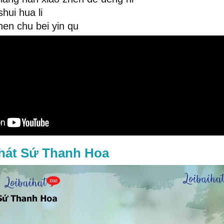
hui hua li
hen chu bei yin qu
 hát Sứ Thanh Hoa