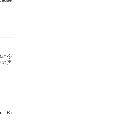
Cause
 列車に今
誰かの声
c. Đi