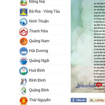
Đồng Nai
Bà Rịa - Vũng Tàu
Ninh Thuận
Thanh Hóa
Quảng Nam
Hải Dương
Quảng Ngãi
Hoà Bình
Bình Định
Quảng Bình
Thái Nguyên