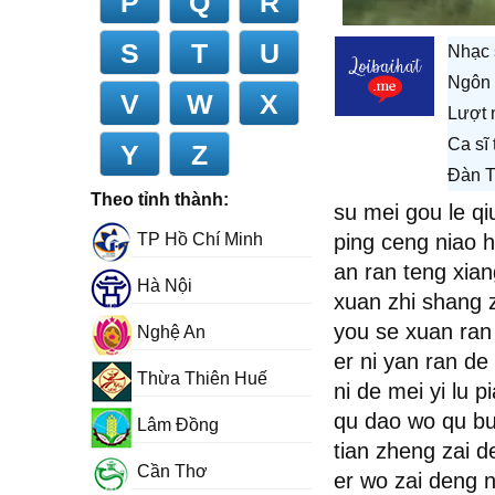
P
Q
R
S
T
U
Nhạc 
Ngôn 
V
W
X
Lượt 
Ca sĩ
Y
Z
Đàn T
Theo tỉnh thành:
su mei gou le qi
TP Hồ Chí Minh
ping ceng niao h
an ran teng xian
Hà Nội
xuan zhi shang z
you se xuan ran 
Nghệ An
er ni yan ran de
Thừa Thiên Huế
ni de mei yi lu p
qu dao wo qu bu 
Lâm Đồng
tian zheng zai 
Cần Thơ
er wo zai deng n