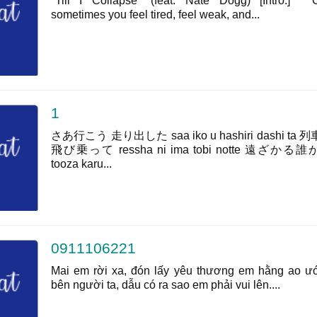
"Till I Collapse" (feat. Nate Dogg) [Intro:] ' 
sometimes you feel tired, feel weak, and...
1
さあ行こう 走り出した saa iko u hashiri dashi ta
飛び乗って ressha ni ima tobi notte 遠ざかる
tooza karu...
0911106221
Mai em rời xa, đón lấy yêu thương em hằng ao ướ
bên người ta, dẫu có ra sao em phải vui lên....