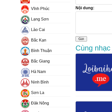
Nội dung:
Vĩnh Phúc
Lạng Sơn
Lào Cai
Bắc Kạn
Cùng nhạc s
Bình Thuận
Bắc Giang
Hà Nam
Ninh Bình
Sơn La
Đăk Nông