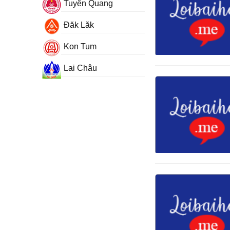
Tuyên Quang
Đăk Lăk
Kon Tum
Lai Châu