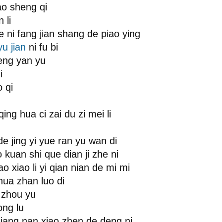
ao sheng qi
 li
e ni fang jian shang de piao ying
yu jian
ni fu bi
deng yan yu
i
o qi
ing hua ci zai du zi mei li
de jing yi yue ran yu wan di
o kuan shi que dian ji zhe ni
ao xiao li yi qian nian de mi mi
u hua zhan luo di
e zhou yu
ng lu
jiang nan xiao zhen de deng ni