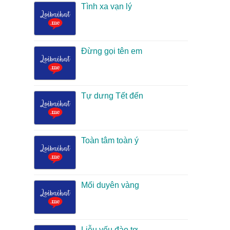
Tình xa vạn lý
Đừng gọi tên em
Tự dưng Tết đến
Toàn tâm toàn ý
Mối duyên vàng
Liễu yếu đào tơ