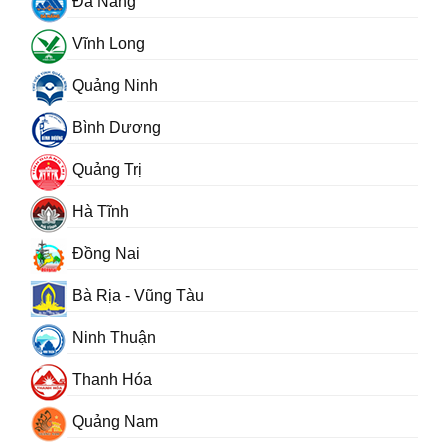
Đà Nẵng
Vĩnh Long
Quảng Ninh
Bình Dương
Quảng Trị
Hà Tĩnh
Đồng Nai
Bà Rịa - Vũng Tàu
Ninh Thuận
Thanh Hóa
Quảng Nam