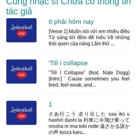
Cùng nhạc sĩ Chưa có thông tin
tác giả
0 phải hôm nay
[Verse 1] Muốn nói với em nhiều điều
Từ sáng tới đêm để hiểu Về những
thói quen của nàng Lắm thứ ...
'Till i collapse
"Till I Collapse" (feat. Nate Dogg)
[Intro:] ' Cause sometimes you feel
tired, feel weak, and...
1
さあ行こう 走り出した saa iko u
hashiri dashi ta 列車に今飛び乗って
ressha ni ima tobi notte 遠ざかる誰か
の声 tooza karu...