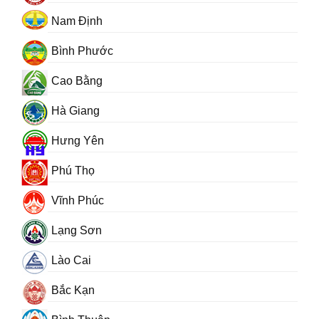
Nam Định
Bình Phước
Cao Bằng
Hà Giang
Hưng Yên
Phú Thọ
Vĩnh Phúc
Lạng Sơn
Lào Cai
Bắc Kạn