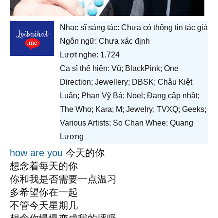
Nhạc sĩ sáng tác:
Chưa có thông tin tác giả
Ngôn ngữ: Chưa xác định
Lượt nghe: 1,724
Ca sĩ thể hiện: Vũ; BlackPink; One
Direction; Jewellery; DBSK; Châu Kiệt
Luân; Phan Vỹ Bá; Noel; Đang cập nhật;
The Who; Kara; M; Jewelry; TVXQ; Geeks;
Various Artists; So Chan Whee; Quang
Lương
how are you
今天的你
想念着每天的你
你和我是否需要一点温习
多希望你在一起
不管今天星期几