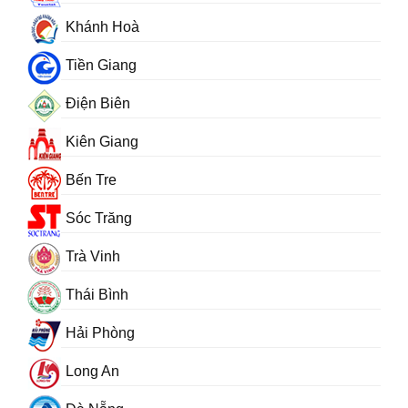
Khánh Hoà
Tiền Giang
Điện Biên
Kiên Giang
Bến Tre
Sóc Trăng
Trà Vinh
Thái Bình
Hải Phòng
Long An