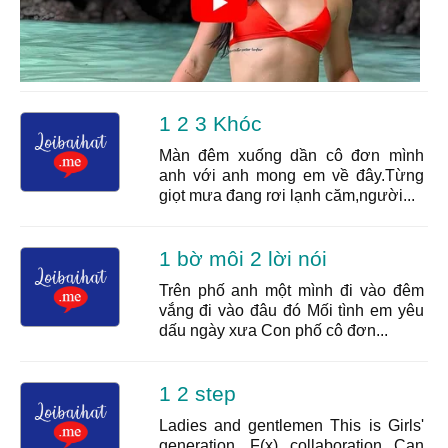
1 2 3 Khóc
Màn đêm xuống dần cô đơn mình
anh với anh mong em về đây.Từng
giọt mưa đang rơi lạnh căm,người...
1 bờ môi 2 lời nói
Trên phố anh một mình đi vào đêm
vắng đi vào đâu đó Mối tình em yêu
dấu ngày xưa Con phố cô đơn...
1 2 step
Ladies and gentlemen This is Girls'
generation, F(x) collaboration Can