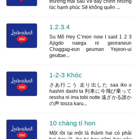
thương mai sau Về đây chính những
lúc hạnh phúc Sẽ không quên ...
1.2.3.4
Su Mô Hey C’mon now I said 1 2 3
Ajigdo naega ni georaneun
Chaggag-eun geuman Yejeon-ui
geuttae...
1-2-3 Khóc
さあ行こう 走り出した saa iko u
hashiri dashi ta 列車に今飛び乗って
ressha ni ima tobi notte 遠ざかる誰か
の声 tooza karu...
10 chàng tí hon
Một rồi lại một là thành hai có phải