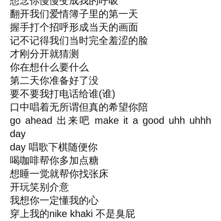
想念你慢慢变成我的呼吸
翻开我们爱情簿子里的第一天
握手打个招呼形成当天的画面
记不记得我们当时完全羞涩的脸
才刚分开就猜测
你在想什么要什么
第二天你准备好了没
要不要我打电话给谁(谁)
口中唱着无所谓但真的希望你陪
go ahead 出来吧 make it a good uhh uhhh
day
day 唱歌下棋随便你
喝咖啡帮你多加点糖
想睡一觉就帮你找张床
开玩笑别介意
我想你一定懂我的心
穿上我的nike khaki 不是臭屁