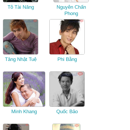
Tô Tài Năng
Nguyên Chấn
Phong
Tăng Nhật Tuệ
Phi Bằng
Minh Khang
Quốc Bảo