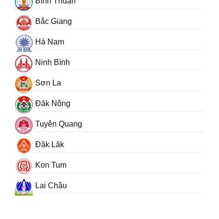
Bình Thuận
Bắc Giang
Hà Nam
Ninh Bình
Sơn La
Đăk Nông
Tuyên Quang
Đăk Lăk
Kon Tum
Lai Châu