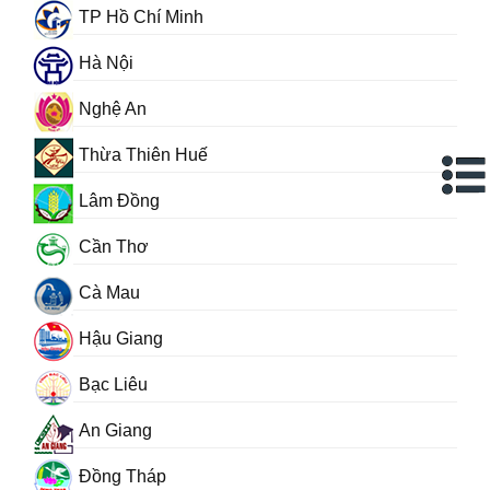
TP Hồ Chí Minh
Hà Nội
Nghệ An
Thừa Thiên Huế
Lâm Đồng
Cần Thơ
Cà Mau
Hậu Giang
Bạc Liêu
An Giang
Đồng Tháp