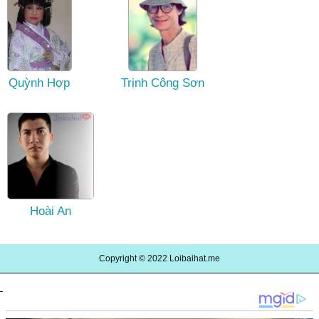
Quỳnh Hợp
Trịnh Công Sơn
Hoài An
Copyright © 2022
Loibaihat.me