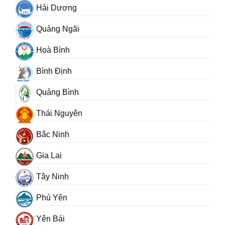
Hải Dương
Quảng Ngãi
Hoà Bình
Bình Định
Quảng Bình
Thái Nguyên
Bắc Ninh
Gia Lai
Tây Ninh
Phú Yên
Yên Bái