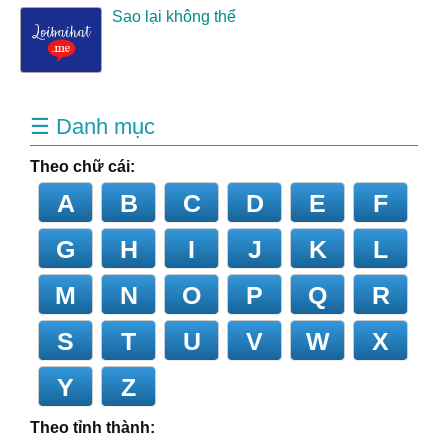
Sao lại không thể
☰ Danh mục
Theo chữ cái:
A
B
C
D
E
F
G
H
I
J
K
L
M
N
O
P
Q
R
S
T
U
V
W
X
Y
Z
Theo tỉnh thành: