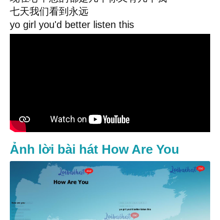
七天我们看到永远
yo girl you'd better listen this
Ảnh lời bài hát How Are You