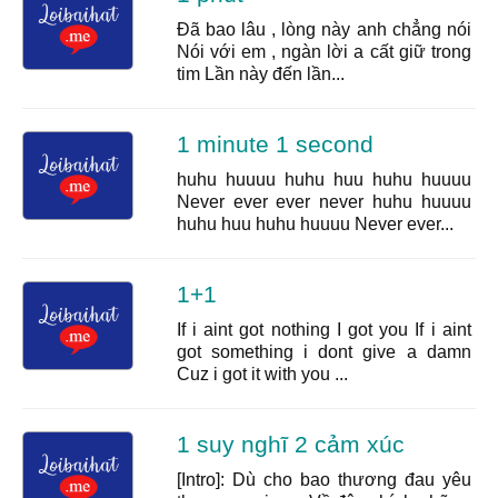
Đã bao lâu , lòng này anh chẳng nói
Nói với em , ngàn lời a cất giữ trong
tim Lần này đến lần...
1 minute 1 second
huhu huuuu huhu huu huhu huuuu
Never ever ever never huhu huuuu
huhu huu huhu huuuu Never ever...
1+1
If i aint got nothing I got you If i aint
got something i dont give a damn
Cuz i got it with you ...
1 suy nghĩ 2 cảm xúc
[Intro]: Dù cho bao thương đau yêu