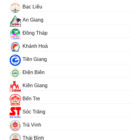
Bạc Liêu
An Giang
Đồng Tháp
Khánh Hoà
Tiền Giang
Điện Biên
Kiên Giang
Bến Tre
Sóc Trăng
Trà Vinh
Thái Bình