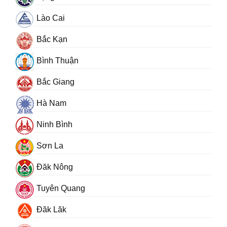
Lào Cai
Bắc Kạn
Bình Thuận
Bắc Giang
Hà Nam
Ninh Bình
Sơn La
Đăk Nông
Tuyên Quang
Đăk Lăk