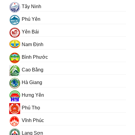
Tây Ninh
Phú Yên
Yên Bái
Nam Định
Bình Phước
Cao Bằng
Hà Giang
Hưng Yên
Phú Thọ
Vĩnh Phúc
Lạng Sơn