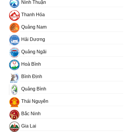
Ninh Thuận
Thanh Hóa
Quảng Nam
Hải Dương
Quảng Ngãi
Hoà Bình
Bình Định
Quảng Bình
Thái Nguyên
Bắc Ninh
Gia Lai