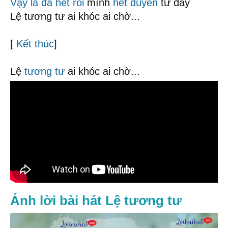
Vậy là
đã hết rồi
mình
hết duyên
từ đây
Lệ tương tư ai khóc ai chờ...
[
Kết thúc
]
Lệ
tương tư
ai khóc ai chờ...
Ảnh lời bài hát Lệ tương tư