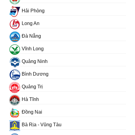
Hải Phòng
Long An
Đà Nẵng
Vĩnh Long
Quảng Ninh
Bình Dương
Quảng Trị
Hà Tĩnh
Đồng Nai
Bà Rịa - Vũng Tàu