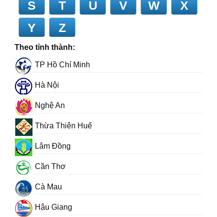
S
T
U
V
W
X
Y
Z
Theo tỉnh thành:
TP Hồ Chí Minh
Hà Nội
Nghệ An
Thừa Thiên Huế
Lâm Đồng
Cần Thơ
Cà Mau
Hậu Giang