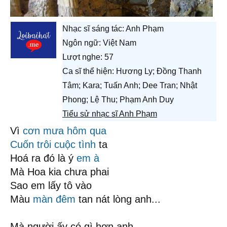
Nhạc sĩ sáng tác:
Anh Phạm
Ngôn ngữ: Việt Nam
Lượt nghe: 57
Ca sĩ thể hiện: Hương Ly; Đồng Thanh
Tâm; Kara; Tuấn Anh; Dee Tran; Nhật
Phong; Lệ Thu; Phạm Anh Duy
Tiểu sử nhạc sĩ Anh Phạm
Vì
cơn mưa
hôm qua
Cuốn trôi
cuộc tình
ta
Hoá ra đó là ý
em à
Mà Hoa kia chưa phai
Sao em lấy tô vào
Màu
màn đêm
tan nát lòng anh...
Mà người ấy có gì hơn anh