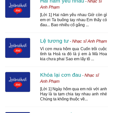
Hai năm yêu nhau
Nhạc sĩ
-
Anh Phạm
[Lời 1] Hai năm yêu nhau Giờ còn gì
em ơi Ta buông tay nhau Em thấy có
đau... Bao nhiêu cố gắng ...
Lệ tương tư
Nhạc sĩ Anh Phạm
-
Vì cơn mưa hôm qua Cuốn trôi cuộc
tình ta Hoá ra đó là ý em à Mà Hoa
kia chưa phai Sao em lấy tô ...
Khóa lại cơn đau
Nhạc sĩ
-
Anh Phạm
[Lời 1] Ngày hôm qua em nói với anh
Hay là ta tạm chia tay nhau anh nhé
Chúng ta không thuộc về...