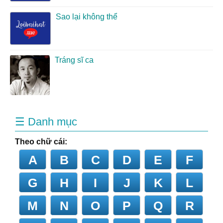
Sao lại không thể
Tráng sĩ ca
☰ Danh mục
Theo chữ cái:
A
B
C
D
E
F
G
H
I
J
K
L
M
N
O
P
Q
R