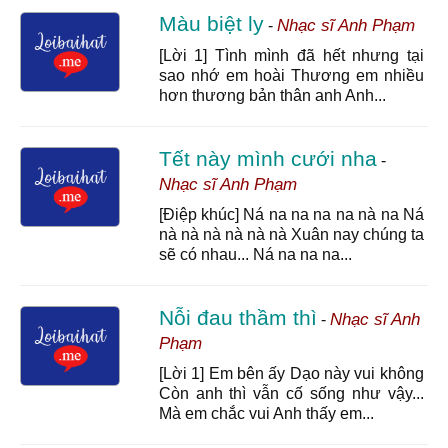
Màu biệt ly
Nhạc sĩ Anh Phạm
-
[Lời 1] Tình mình đã hết nhưng tại
sao nhớ em hoài Thương em nhiều
hơn thương bản thân anh Anh...
Tết này mình cưới nha
-
Nhạc sĩ Anh Phạm
[Điệp khúc] Ná na na na na nà na Ná
nà nà nà nà nà nà Xuân nay chúng ta
sẽ có nhau... Ná na na na...
Nỗi đau thầm thì
Nhạc sĩ Anh
-
Phạm
[Lời 1] Em bên ấy Dạo này vui không
Còn anh thì vẫn cố sống như vậy...
Mà em chắc vui Anh thấy em...