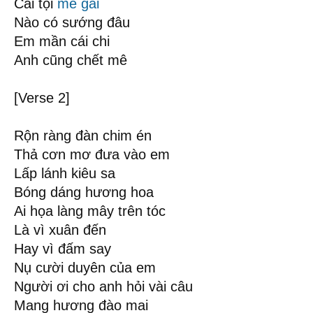
Cái tội
mê gái
Nào có sướng đâu
Em mần cái chi
Anh cũng chết mê
[Verse 2]
Rộn ràng đàn chim én
Thả cơn mơ đưa vào em
Lấp lánh kiêu sa
Bóng dáng hương hoa
Ai họa làng mây trên tóc
Là vì xuân đến
Hay vì đấm say
Nụ cười duyên của em
Người ơi cho anh hỏi vài câu
Mang hương đào mai