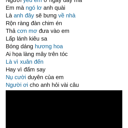
Người
yêu em
ở ngay đây mà
Em mà
ngó lơ
anh quài
Là
anh đây
sẽ bưng
về nhà
Rộn ràng đàn chim én
Thả
cơn mơ
đưa vào em
Lấp lánh kiêu sa
Bóng dáng
hương hoa
Ai họa làng mây trên tóc
Là vì
xuân đến
Hay vì đấm say
Nụ cười
duyên của em
Người ơi
cho anh hỏi vài câu