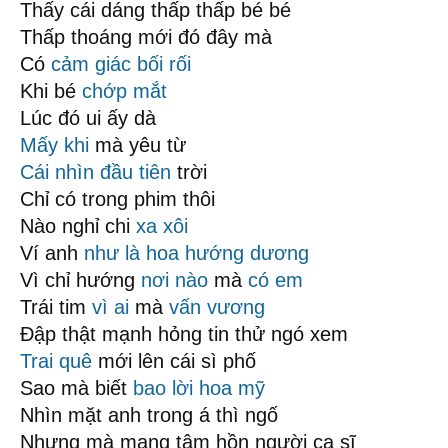
Thấy cái dáng thấp thấp bé bé
Thấp thoáng mới đó đây mà
Có
cảm giác
bối rối
Khi bé
chớp mắt
Lúc đó ui ấy dà
Mấy khi
mà yêu từ
Cái nhìn đầu tiên
trời
Chỉ có trong phim thôi
Nào nghỉ chi
xa xôi
Ví anh
như là
hoa hướng dương
Vì chỉ hướng
nơi nào
mà
có em
Trái tim
vì ai
mà
vấn vương
Đập thật mạnh hỏng tin thử ngó xem
Trai quê
mới lên cái sì phố
Sao mà biết
bao lời hoa mỹ
Nhìn mặt anh trong á thì ngố
Nhưng mà mang tâm hồn người ca sĩ