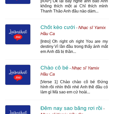
[RAP] Ok lại đây nghe anh bảo Anh
không thích một ai Chỉ thích mình
Thanh Thảo Anh đâu nào dám...
Chốt kèo cưới
Nhạc sĩ Yamix
-
Hầu Ca
[Intro] Oh right oh right You are my
destiny Vì lần đầu trong thấy ánh mắt
em Anh đã bị thần...
Chào cô bé
Nhạc sĩ Yamix
-
Hầu Ca
[Verse 1] Chào chào cô bé Đứng
hình rồi nhìn thôi nhé Anh thề đâu có
làm gì Mà sao em cứ hoài...
Đêm nay sao băng rơi rồi
-