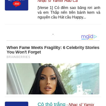
Nhạc sĩ Yamix Hầu Ca
[Verse 1] Có đêm sao băng rơi anh
và em Thắp nến trên bánh kem và
nguyện cầu Hát câu Happy...
Cô thỏ trắng
Nhạc sĩ Yamix
-