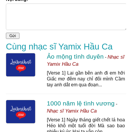
Cùng nhạc sĩ Yamix Hầu Ca
Ảo mộng tình duyên
Nhạc sĩ
-
Yamix Hầu Ca
[Verse 1] Lại gần bên anh đi em hỡi
Giấc mơ đêm nay chỉ đôi mình Cầm
tay anh dắt em qua đoạn...
1000 năm lệ tình vương
-
Nhạc sĩ Yamix Hầu Ca
[Verse 1] Ngày tháng giết chết lá hoa
Héo khô một tuổi đời Mà sao bao
nhiêu ký ức Hai ta vẫn còn ...