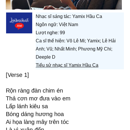
Nhạc sĩ sáng tác:
Yamix Hầu Ca
Ngôn ngữ: Việt Nam
Lượt nghe: 99
Ca sĩ thể hiện: Võ Lê Mi; Yamix; Lê Hải
Anh; Vũ; Nhất Minh; Phương Mỹ Chi;
Deeple D
Tiểu sử nhạc sĩ Yamix Hầu Ca
[Verse 1]
Rộn ràng đàn chim én
Thả cơn mơ đưa vào em
Lấp lánh kiêu sa
Bóng dáng hương hoa
Ai họa làng mây trên tóc
Là vì xuân đến