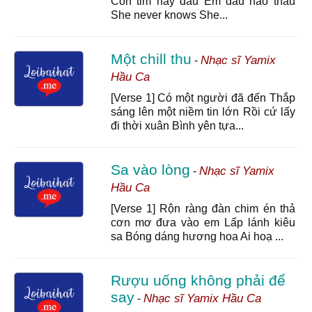
Con tim này đau Em đâu nào thấu
She never knows She...
Một chill thu
Nhạc sĩ Yamix
-
Hầu Ca
[Verse 1] Có một người đã đến Thắp
sáng lên một niềm tin lớn Rồi cứ lấy
đi thời xuân Bình yên tựa...
Sa vào lòng
Nhạc sĩ Yamix
-
Hầu Ca
[Verse 1] Rộn ràng đàn chim én thả
cơn mơ đưa vào em Lấp lánh kiêu
sa Bóng dáng hương hoa Ai hoạ ...
Rượu uống không phải để
say
Nhạc sĩ Yamix Hầu Ca
-