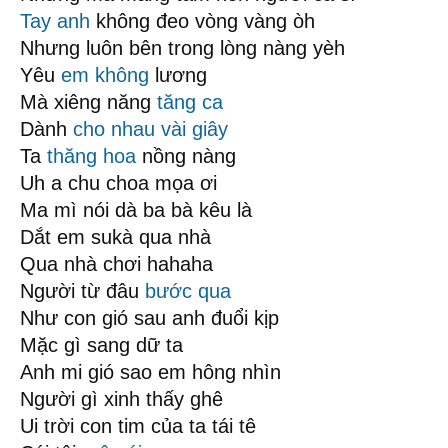
Tay anh
không đeo vòng vàng òh
Nhưng luôn bên trong lòng nàng yèh
Yêu
em không
lương
Mà xiêng năng
tăng ca
Dành
cho nhau
vài giây
Ta
thăng hoa
nồng nàng
Uh a chu choa mọa ơi
Ma mì nói dà ba bà kêu là
Dắt em sukà qua nhà
Qua nhà chơi hahaha
Người từ đâu
bước qua
Như con gió sau anh đuổi kịp
Mặc gì sang dữ ta
Anh mi gió sao em hông nhìn
Người gì xinh thấy ghê
Ui trời con tim của ta tái tê