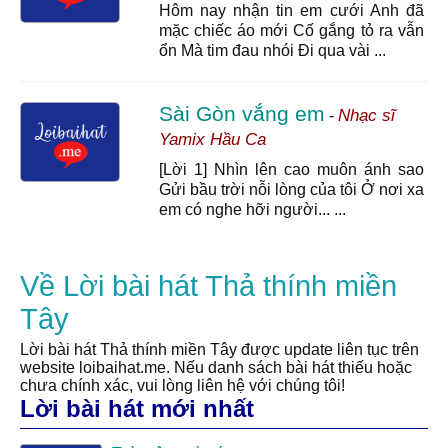
Hôm nay nhận tin em cưới Anh đã
mặc chiếc áo mới Cố gắng tỏ ra vẫn
ổn Mà tim đau nhói Đi qua vài ...
Sài Gòn vắng em
Nhạc sĩ
-
Yamix Hầu Ca
[Lời 1] Nhìn lên cao muôn ánh sao
Gửi bầu trời nỗi lòng của tôi Ở nơi xa
em có nghe hỡi người... ...
Về Lời bài hát Thả thính miền
Tây
Lời bài hát Thả thính miền Tây được update liên tục trên
website loibaihat.me. Nếu danh sách bài hát thiếu hoặc
chưa chính xác, vui lòng liên hệ với chúng tôi!
Lời bài hát mới nhất