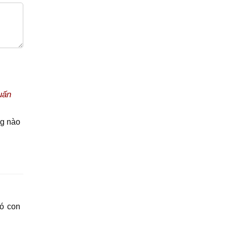
uấn
ng nào
Có con