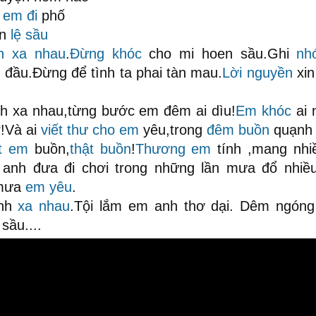
c
em đi
phố
ấn
lệ sầu
h xa nhau
.
Đừng khóc
cho mi hoen sầu.Ghi
nh
 đầu.Đừng để tình ta phai tàn mau.
Lời nguyền
xi
nh xa nhau,từng bước em đêm ai dìu!
Em khóc
ai 
!Và ai
viết thư cho em
yêu,trong
đêm buồn
quạnh 
t em
buồn,
thật buồn
!
Thương em
tính ,mang nhiề
 anh đưa đi chơi trong những lần mưa đổ nhiều
 mưa
em yêu
.
ình
xa nhau
.Tội lắm em anh thơ dại. Dêm ngón
sầu....