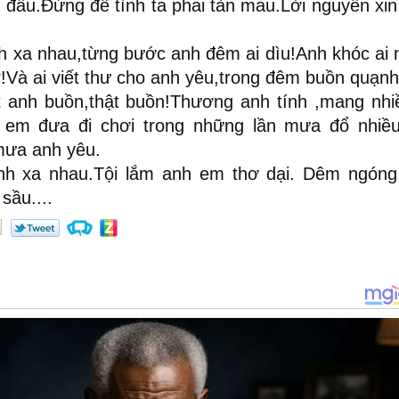
 đầu.Đừng để tình ta phai tàn mau.Lời nguyền xin
h xa nhau,từng bước anh đêm ai dìu!Anh khóc ai 
!Và ai viết thư cho anh yêu,trong đêm buồn quạnh
 anh buồn,thật buồn!Thương anh tính ,mang nhiề
 em đưa đi chơi trong những lần mưa đổ nhiều
ưa anh yêu.
nh xa nhau.Tội lắm anh em thơ dại. Dêm ngón
sầu....