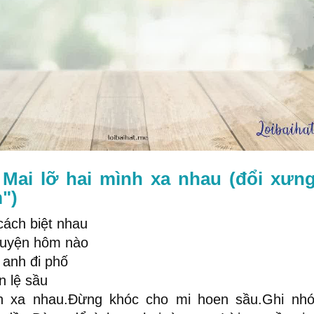
t Mai lỡ hai mình xa nhau (đổi xưn
")
cách biệt nhau
huyện hôm nào
 anh đi phố
n lệ sầu
nh xa nhau.Đừng khóc cho mi hoen sầu.Ghi nh