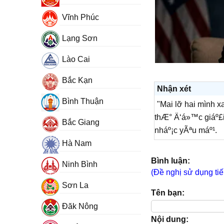
Vĩnh Phúc
Lạng Sơn
Lào Cai
Bắc Kạn
Nhận xét
Bình Thuận
"Mai lỡ hai mình xa
thÆ° Ä‘á»™c giáº£i
Bắc Giang
nháº¡c yÃªu máº¹.
Hà Nam
Bình luận:
Ninh Bình
(Đề nghị sử dụng tiế
Sơn La
Tên bạn:
Đăk Nông
Nội dung: