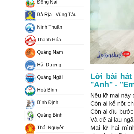
Đồng Nai
Bà Rịa - Vũng Tàu
Ninh Thuận
Thanh Hóa
Quảng Nam
Hải Dương
Lời bài há
Quảng Ngãi
"Anh" - "Em
Hoà Bình
Nếu lỡ mai này 
Bình Định
Còn ai kể nốt c
Còn ai dìu bước
Quảng Bình
Và để ai lau ngấ
Mai lỡ hai mì
Thái Nguyên