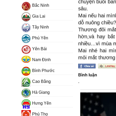
chuyện buổi ban
Bắc Ninh
sâu.
Mai nếu hai mìn
Gia Lai
dỗ nuông chiều?
Tây Ninh
Thương đôi mắt
hờn,và hay bắt
Phú Yên
nhiều…vì mùa m
Yên Bái
Mai nhé hai mì
mỏi mắt thương 
Nam Định
Bình Phước
Bình luận
Cao Bằng
Hà Giang
Hưng Yên
Phú Thọ