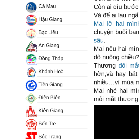
Còn ai dìu bướ
Cà Mau
Và để ai lau ng
Hậu Giang
Mai lỡ hai mìn
chuyện buổi ban
Bạc Liêu
sâu
.
An Giang
Mai nếu hai mì
dỗ nuông chiều?
Đồng Tháp
Thương
đôi mắ
Khánh Hoà
hờn,và hay bắt
nhiều…vì mùa
Tiền Giang
Mai nhé hai m
Điện Biên
mỏi mắt thương 
Kiên Giang
Bến Tre
Sóc Trăng