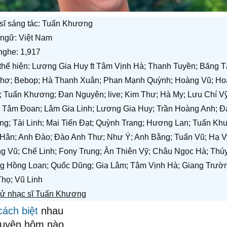
sĩ sáng tác:
Tuấn Khương
ngữ: Việt Nam
nghe: 1,917
 thể hiện: Lương Gia Huy ft Tâm Vịnh Hà; Thanh Tuyền; Băng 
hơ; Bebop; Hà Thanh Xuân; Phan Mạnh Quỳnh; Hoàng Vũ; H
 Tuấn Khương; Đan Nguyên; live; Kim Thư; Hà My; Lưu Chí V
 Tâm Đoan; Lâm Gia Linh; Lương Gia Huy; Trần Hoàng Anh; Đ
g; Tài Linh; Mai Tiến Đạt; Quỳnh Trang; Hương Lan; Tuấn Khư
Hân; Anh Đào; Đào Anh Thư; Như Ý; Anh Bằng; Tuấn Vũ; Hạ V
g Vũ; Chế Linh; Fony Trung; Ân Thiên Vỹ; Châu Ngọc Hà; Thú
 Hồng Loan; Quốc Dũng; Gia Lâm; Tâm Vịnh Hà; Giang Trườn
họ; Vũ Linh
sử nhạc sĩ Tuấn Khương
cách biệt
nhau
huyện hôm nào