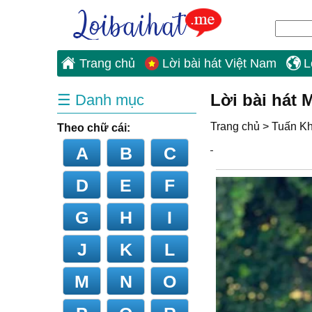
Trang chủ
Lời bài hát Việt Nam
L
Lời bài hát 
☰ Danh mục
Trang chủ
>
Tuấn K
Theo chữ cái:
A
B
C
D
E
F
G
H
I
J
K
L
M
N
O