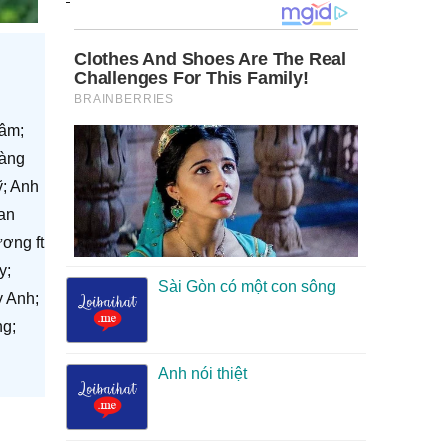
Tâm;
oàng
ỹ; Anh
an
ơng ft
y;
Sài Gòn có một con sông
y Anh;
g;
Anh nói thiệt