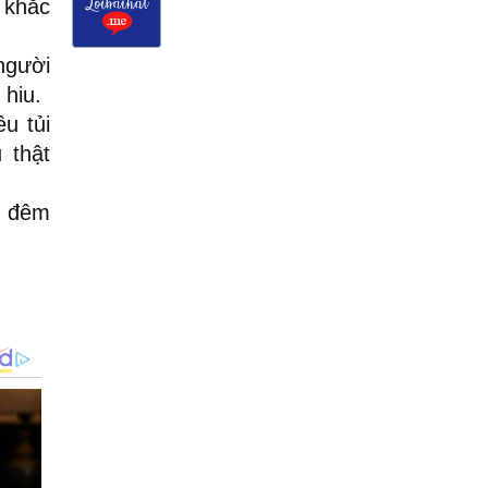
 khắc
người
 hiu.
u tủi
 thật
g đêm