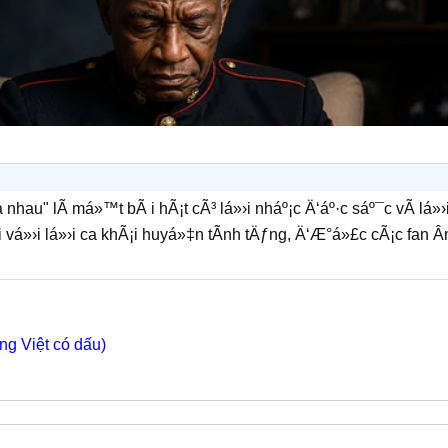
 nhau" lÃ má»™t bÃ i hÃ¡t cÃ³ lá»›i nháº¡c Ä‘áº·c sáº¯c vÃ lá»›
 vá»›i lá»›i ca khÃ¡i huyá»‡n tÃ­nh tÄƒng, Ä‘Æ°á»£c cÃ¡c fan 
ng Việt có dấu)