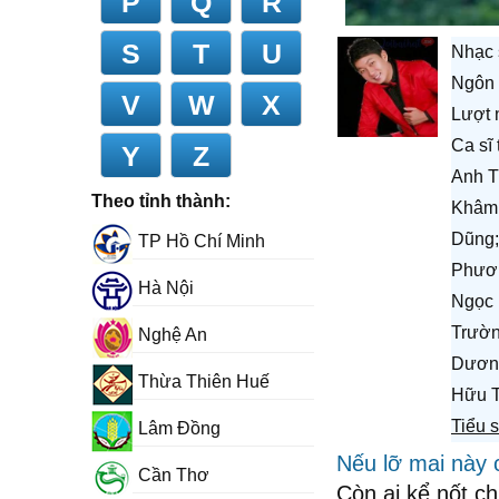
P
Q
R
S
T
U
Nhạc 
Ngôn 
V
W
X
Lượt 
Ca sĩ
Y
Z
Anh T
Theo tỉnh thành:
Khâm;
Dũng;
TP Hồ Chí Minh
Phươn
Hà Nội
Ngọc 
Trườn
Nghệ An
Dương
Thừa Thiên Huế
Hữu T
Tiểu 
Lâm Đồng
Nếu lỡ mai này
Cần Thơ
Còn ai kể nốt c