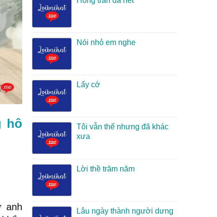
Hồng trần đã hết
Nói nhỏ em nghe
Lấy cớ
g hô
Tôi vẫn thế nhưng đã khác
xưa
Lời thề trăm năm
ớ anh
Lâu ngày thành người dưng