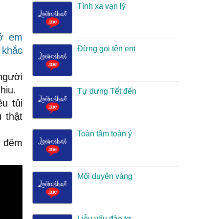
Tình xa vạn lý
ớ em
Đừng gọi tên em
n
khắc
người
hiu.
Tự dưng Tết đến
u tủi
 thật
Toàn tâm toàn ý
g đêm
Mối duyên vàng
Liễu yếu đào tơ