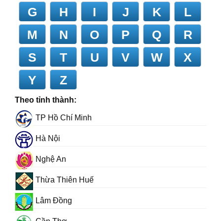
G
H
I
J
K
L
M
N
O
P
Q
R
S
T
U
V
W
X
Y
Z
Theo tỉnh thành:
TP Hồ Chí Minh
Hà Nội
Nghệ An
Thừa Thiên Huế
Lâm Đồng