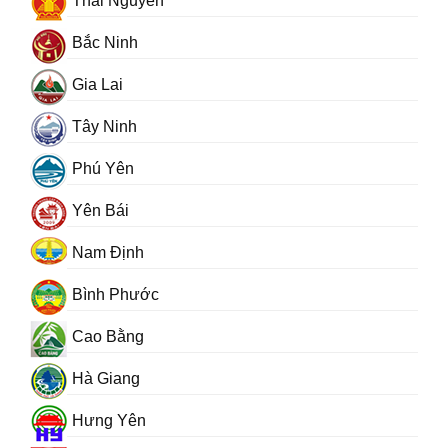
Thái Nguyên
Bắc Ninh
Gia Lai
Tây Ninh
Phú Yên
Yên Bái
Nam Định
Bình Phước
Cao Bằng
Hà Giang
Hưng Yên