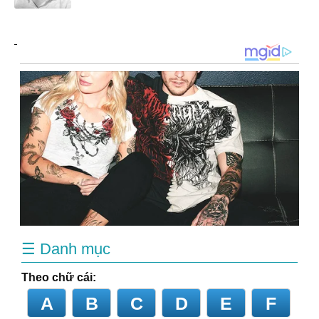
☰ Danh mục
Theo chữ cái:
A
B
C
D
E
F