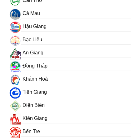
Cần Thơ
Cà Mau
Hậu Giang
Bạc Liêu
An Giang
Đồng Tháp
Khánh Hoà
Tiền Giang
Điện Biên
Kiên Giang
Bến Tre