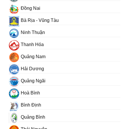
Đồng Nai
Bà Rịa - Vũng Tàu
Ninh Thuận
Thanh Hóa
Quảng Nam
Hải Dương
Quảng Ngãi
Hoà Bình
Bình Định
Quảng Bình