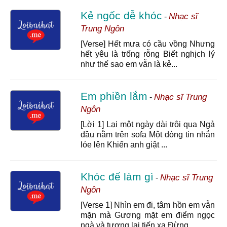
Kẻ ngốc dễ khóc
Nhạc sĩ
-
Trung Ngôn
[Verse] Hết mưa có cầu vồng Nhưng
hết yêu là trống rỗng Biết nghịch lý
như thế sao em vẫn là kẻ...
Em phiền lắm
Nhạc sĩ Trung
-
Ngôn
[Lời 1] Lại một ngày dài trôi qua Ngả
đầu nằm trên sofa Một dòng tin nhắn
lóe lên Khiến anh giật ...
Khóc để làm gì
Nhạc sĩ Trung
-
Ngôn
[Verse 1] Nhìn em đi, tâm hồn em vẫn
mặn mà Gương mặt em điểm ngọc
ngà và tương lai tiến xa Đừng ...