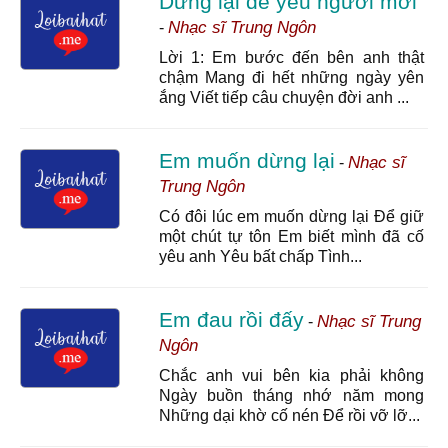
Dừng lại để yêu người mới
Nhạc sĩ Trung Ngôn
-
Lời 1: Em bước đến bên anh thật
chậm Mang đi hết những ngày yên
ắng Viết tiếp câu chuyện đời anh ...
Em muốn dừng lại
Nhạc sĩ
-
Trung Ngôn
Có đôi lúc em muốn dừng lại Để giữ
một chút tự tôn Em biết mình đã cố
yêu anh Yêu bất chấp Tình...
Em đau rồi đấy
Nhạc sĩ Trung
-
Ngôn
Chắc anh vui bên kia phải không
Ngày buồn tháng nhớ năm mong
Những dại khờ cố nén Để rồi vỡ lỡ...