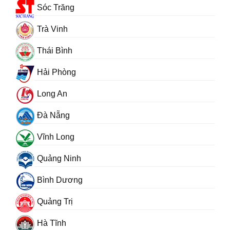
Sóc Trăng
Trà Vinh
Thái Bình
Hải Phòng
Long An
Đà Nẵng
Vĩnh Long
Quảng Ninh
Bình Dương
Quảng Trị
Hà Tĩnh