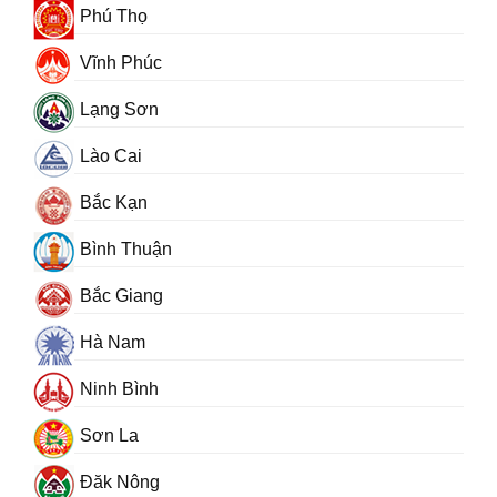
Phú Thọ
Vĩnh Phúc
Lạng Sơn
Lào Cai
Bắc Kạn
Bình Thuận
Bắc Giang
Hà Nam
Ninh Bình
Sơn La
Đăk Nông