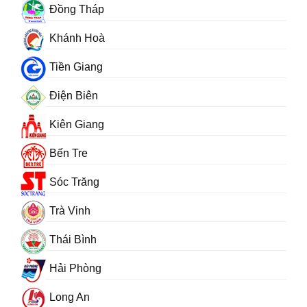
Đồng Tháp
Khánh Hoà
Tiền Giang
Điện Biên
Kiên Giang
Bến Tre
Sóc Trăng
Trà Vinh
Thái Bình
Hải Phòng
Long An