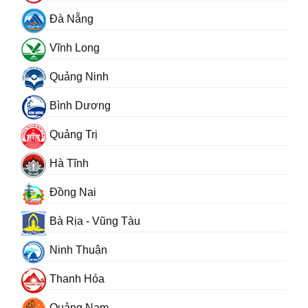
Đà Nẵng
Vĩnh Long
Quảng Ninh
Bình Dương
Quảng Trị
Hà Tĩnh
Đồng Nai
Bà Rịa - Vũng Tàu
Ninh Thuận
Thanh Hóa
Quảng Nam