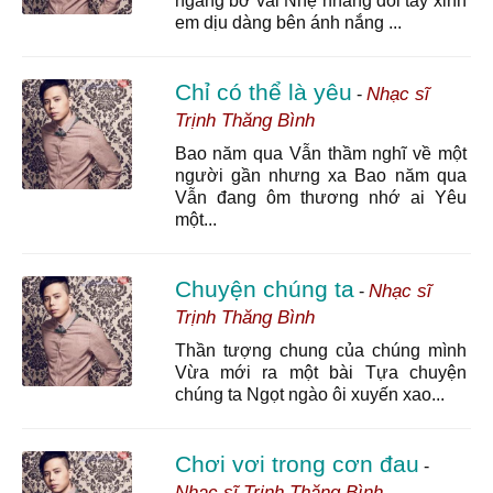
ngang bờ vai Nhẹ nhàng đôi tay xinh
em dịu dàng bên ánh nắng ...
Chỉ có thể là yêu
Nhạc sĩ
-
Trịnh Thăng Bình
Bao năm qua Vẫn thầm nghĩ về một
người gần nhưng xa Bao năm qua
Vẫn đang ôm thương nhớ ai Yêu
một...
Chuyện chúng ta
Nhạc sĩ
-
Trịnh Thăng Bình
Thần tượng chung của chúng mình
Vừa mới ra một bài Tựa chuyện
chúng ta Ngọt ngào ôi xuyến xao...
Chơi vơi trong cơn đau
-
Nhạc sĩ Trịnh Thăng Bình