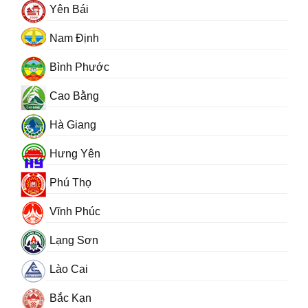
Yên Bái
Nam Định
Bình Phước
Cao Bằng
Hà Giang
Hưng Yên
Phú Thọ
Vĩnh Phúc
Lạng Sơn
Lào Cai
Bắc Kạn