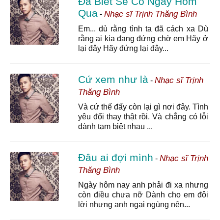
Đã Biết Sẽ Có Ngày Hôm
Qua
Nhạc sĩ Trịnh Thăng Bình
-
Em... dù rằng tình ta đã cách xa Dù
rằng ai kia đang đứng chờ em Hãy ở
lại đây Hãy đứng lại đây...
Cứ xem như là
Nhạc sĩ Trịnh
-
Thăng Bình
Và cứ thế đấy còn lại gì nơi đây. Tình
yêu đổi thay thật rồi. Và chẳng có lỗi
đành tạm biệt nhau ...
Đâu ai đợi mình
Nhạc sĩ Trịnh
-
Thăng Bình
Ngày hôm nay anh phải đi xa nhưng
còn điều chưa nỡ Dành cho em đôi
lời nhưng anh ngại ngùng nên...