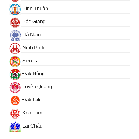
Bình Thuận
Bắc Giang
Hà Nam
Ninh Bình
Sơn La
Đăk Nông
Tuyên Quang
Đăk Lăk
Kon Tum
Lai Châu