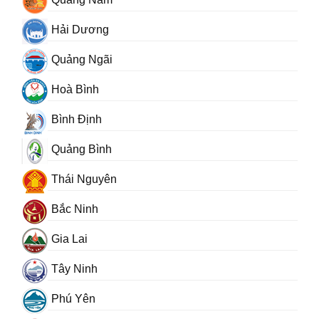
Hải Dương
Quảng Ngãi
Hoà Bình
Bình Định
Quảng Bình
Thái Nguyên
Bắc Ninh
Gia Lai
Tây Ninh
Phú Yên