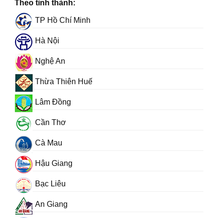
Theo tỉnh thành:
TP Hồ Chí Minh
Hà Nội
Nghệ An
Thừa Thiên Huế
Lâm Đồng
Cần Thơ
Cà Mau
Hậu Giang
Bạc Liêu
An Giang