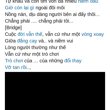
Tự khâu vá con tim vốn đã nhiều
niềm đau
Giờ còn lại gì
ngoài đôi môi
Nồng nàn, dịu dàng người bên ai đấy thôi...
Chẳng phải .... chẳng phải tôi...
[Bridge]
Cuộc
đời vẫn thế
, vẫn cứ như một
vòng xoay
Giữa
đắng cay
và.. và niềm vui
Lòng người thường như thế
Vẫn cứ như một trò chơi
Trò chơi
của ... của những
đổi thay
Vỡ tan rồi
..,