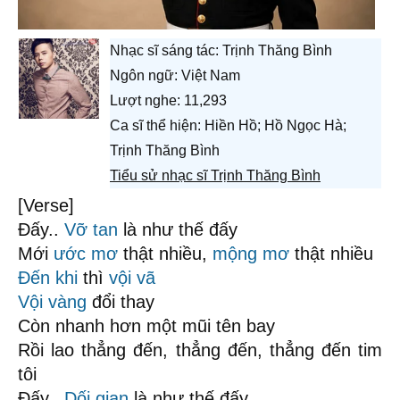
Nhạc sĩ sáng tác:
Trịnh Thăng Bình
Ngôn ngữ: Việt Nam
Lượt nghe: 11,293
Ca sĩ thể hiện: Hiền Hồ; Hồ Ngọc Hà;
Trịnh Thăng Bình
Tiểu sử nhạc sĩ Trịnh Thăng Bình
[Verse]
Đấy..
Vỡ tan
là như thế đấy
Mới
ước mơ
thật nhiều,
mộng mơ
thật nhiều
Đến khi
thì
vội vã
Vội vàng
đổi thay
Còn nhanh hơn một mũi tên bay
Rồi lao thẳng đến, thẳng đến, thẳng đến tim
tôi
Đấy..
Dối gian
là như thế đấy.