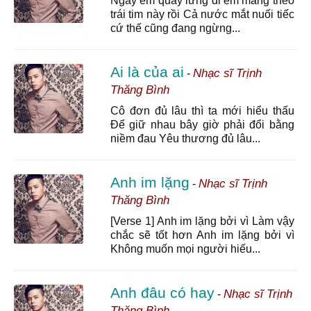
Ngày em quay lưng đi em mang theo
trái tim này rồi Cả nước mắt nuối tiếc
cứ thế cũng đang ngừng...
Ai là của ai
Nhạc sĩ Trịnh
-
Thăng Bình
Cô đơn đủ lâu thì ta mới hiểu thấu
Để giữ nhau bây giờ phải đổi bằng
niềm đau Yêu thương đủ lâu...
Anh im lặng
Nhạc sĩ Trịnh
-
Thăng Bình
[Verse 1] Anh im lặng bởi vì Làm vậy
chắc sẽ tốt hơn Anh im lặng bởi vì
Không muốn mọi người hiếu...
Anh đâu có hay
Nhạc sĩ Trịnh
-
Thăng Bình