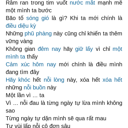
Râm ran trong tim vuốt
nước mắt
mạnh mẽ
một mình ta bước
Bão tố
sóng gió
là gì? Khi ta mới chính là
điều diệu kỳ
Những
phũ phàng
này cũng chỉ khiến ta thêm
vững vàng
Không gian
đêm nay
hãy
giữ lấy
vì chỉ
một
mình ta
thấy
Cảm xúc
hôm nay
mới chính là điều mình
đang tìm đây
Hãy khóc
hết
nỗi lòng
này, xóa hết
xóa hết
những
nỗi buồn
này
Một lần vì ... ta
Vì ... nỗi đau là từng ngày tự lừa mình không
sao
Từng ngày tự dặn mình sẽ qua rất mau
Tự vùi lấp nỗi cô đơn sâu