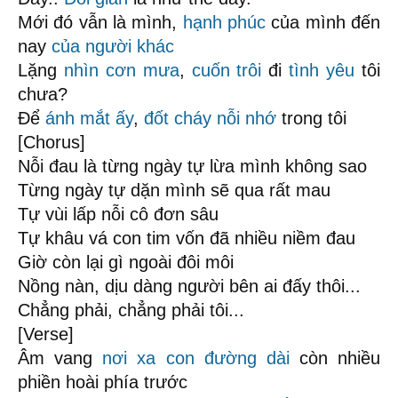
Mới đó vẫn là mình,
hạnh phúc
của mình đến
nay
của người khác
Lặng
nhìn cơn mưa
,
cuốn trôi
đi
tình yêu
tôi
chưa?
Để
ánh mắt ấy
,
đốt cháy
nỗi nhớ
trong tôi
[Chorus]
Nỗi đau là từng ngày tự lừa mình không sao
Từng ngày tự dặn mình sẽ qua rất mau
Tự vùi lấp nỗi cô đơn sâu
Tự khâu vá con tim vốn đã nhiều niềm đau
Giờ còn lại gì ngoài đôi môi
Nồng nàn, dịu dàng người bên ai đấy thôi...
Chẳng phải, chẳng phải tôi...
[Verse]
Âm vang
nơi xa
con đường dài
còn nhiều
phiền hoài phía trước