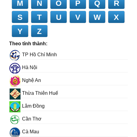
M
N
O
P
Q
R
S
T
U
V
W
X
Y
Z
Theo tỉnh thành:
TP Hồ Chí Minh
Hà Nội
Nghệ An
Thừa Thiên Huế
Lâm Đồng
Cần Thơ
Cà Mau