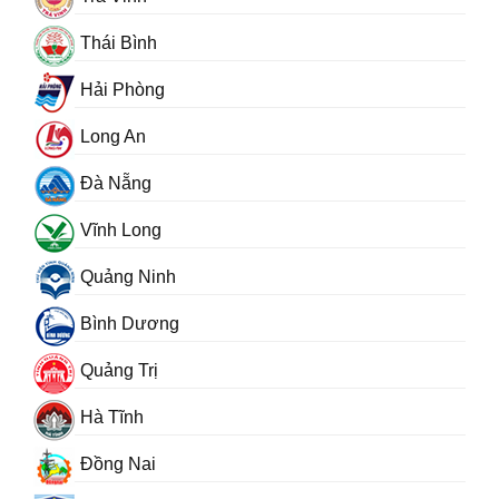
Thái Bình
Hải Phòng
Long An
Đà Nẵng
Vĩnh Long
Quảng Ninh
Bình Dương
Quảng Trị
Hà Tĩnh
Đồng Nai