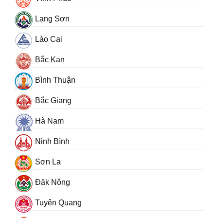
Lạng Sơn
Lào Cai
Bắc Kạn
Bình Thuận
Bắc Giang
Hà Nam
Ninh Bình
Sơn La
Đăk Nông
Tuyên Quang