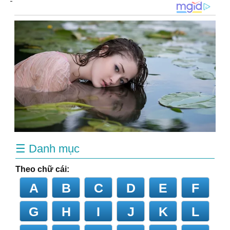
☰ Danh mục
Theo chữ cái:
A
B
C
D
E
F
G
H
I
J
K
L