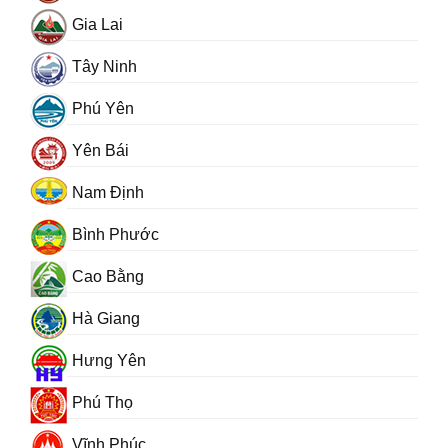
Gia Lai
Tây Ninh
Phú Yên
Yên Bái
Nam Định
Bình Phước
Cao Bằng
Hà Giang
Hưng Yên
Phú Thọ
Vĩnh Phúc