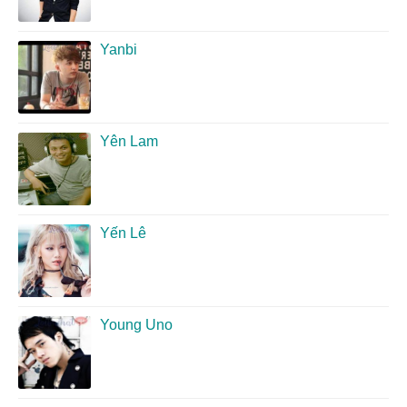
Yanbi
Yên Lam
Yến Lê
Young Uno