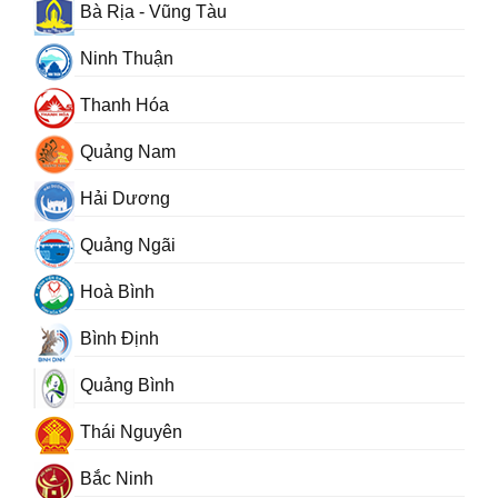
Bà Rịa - Vũng Tàu
Ninh Thuận
Thanh Hóa
Quảng Nam
Hải Dương
Quảng Ngãi
Hoà Bình
Bình Định
Quảng Bình
Thái Nguyên
Bắc Ninh