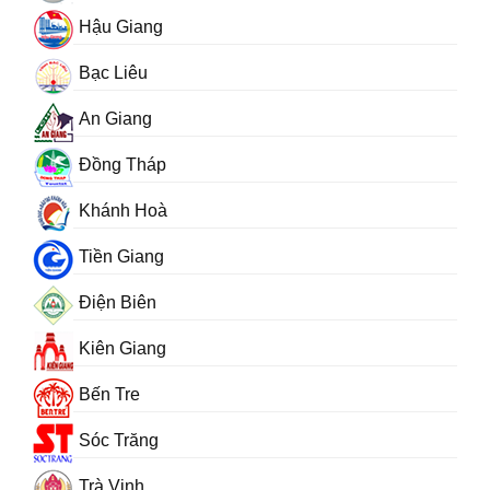
Hậu Giang
Bạc Liêu
An Giang
Đồng Tháp
Khánh Hoà
Tiền Giang
Điện Biên
Kiên Giang
Bến Tre
Sóc Trăng
Trà Vinh