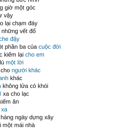
g giờ một góc
ư vậy
o lại chạm đáy
những vết đổ
che đậy
t phần ba của
cuộc đời
 kiếm lại
cho em
dù
một lời
g cho
người khác
 anh
khác
n
không lửa có khói
ĩ
xa cho lạc
kiếm ăn
 xa
 hàng ngày dựng xây
i một mái nhà