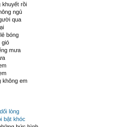
khuyết rồi
hông ngủ
gười qua
ại
lẻ bóng
 gió
iếng mưa
ưa
 em
 em
g không em
dối lòng
i
bật khóc
hững bức hình