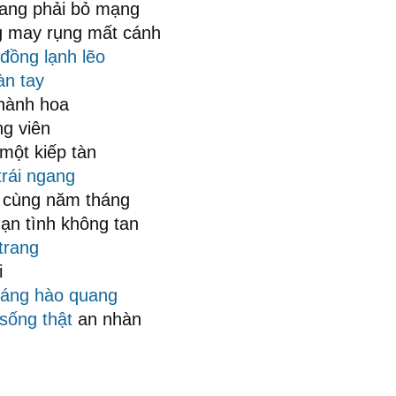
gang phải bỏ mạng
g may rụng mất cánh
 đồng
lạnh lẽo
àn tay
hành hoa
ng viên
 một kiếp tàn
trái ngang
cùng năm tháng
ạn tình không tan
trang
i
sáng
hào quang
sống thật
an nhàn