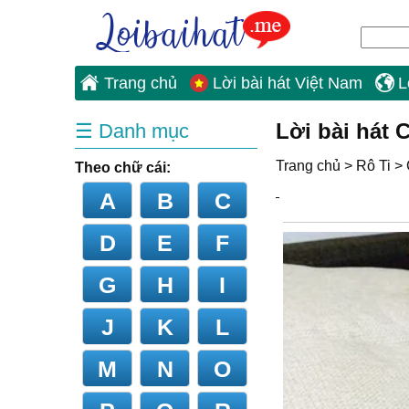
Trang chủ
Lời bài hát Việt Nam
L
Lời bài hát
☰ Danh mục
Trang chủ
>
Rô Ti
>
Theo chữ cái:
A
B
C
D
E
F
G
H
I
J
K
L
M
N
O