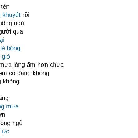
 tên
g khuyết
rồi
hông ngủ
gười qua
ại
lẻ bóng
 gió
g mưa lòng ấm hơn chưa
em có đáng không
g không
ắng
ếng mưa
ơn
ông ngủ
ý ức