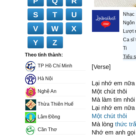
P
Q
R
S
T
U
Nhạc 
Ngôn 
V
W
X
Lượt 
Ca sĩ
Y
Z
Ti
Theo tỉnh thành:
Tiểu 
TP Hồ Chí Minh
[Verse]
Hà Nội
Lại nhớ em nữa 
Một chút thôi
Nghệ An
Mà làm tim nhói
Thừa Thiên Huế
Lại nhớ em nữa 
Một chút thôi
Lâm Đồng
Mà lòng
thức tr
Cần Thơ
Nhớ em anh gọi