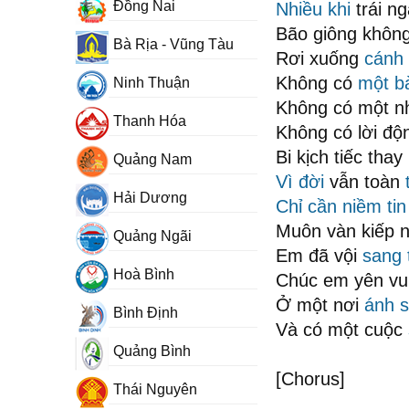
Đồng Nai
Nhiều khi
trái n
Bão giông khôn
Bà Rịa - Vũng Tàu
Rơi xuống
cánh
Không có
một b
Ninh Thuận
Không có một n
Thanh Hóa
Không có lời độ
Bi kịch tiếc thay
Quảng Nam
Vì đời
vẫn toàn
Hải Dương
Chỉ cần
niềm tin
Muôn vàn kiếp n
Quảng Ngãi
Em đã vội
sang 
Hoà Bình
Chúc em yên vu
Ở một nơi
ánh 
Bình Định
Và có một cuộc
Quảng Bình
[Chorus]
Thái Nguyên