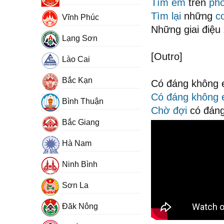
Tìm em
trên
ph
Tìm lại
những
c
Vĩnh Phúc
Những giai điệ
Lạng Sơn
[Outro]
Lào Cai
Bắc Kạn
Có đáng không 
Có đáng không
Bình Thuận
Chờ đợi
có đán
Bắc Giang
Hà Nam
Ninh Bình
Sơn La
Đăk Nông