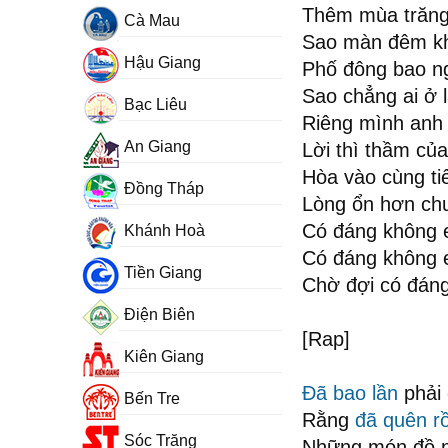
Thêm mùa trăng 
Cà Mau
Sao màn đêm k
Hậu Giang
Phố đông bao n
Sao chẳng ai ở l
Bạc Liêu
Riêng mình anh 
An Giang
Lời thì thầm của
Hòa vào cùng t
Đồng Tháp
Lòng ổn hơn ch
Có đáng không
Khánh Hoà
Có đáng không
Tiền Giang
Chờ đợi có đán
Điện Biên
[Rap]
Kiên Giang
Đã bao lần
phải
Bến Tre
Rằng
đã quên rồ
Sóc Trăng
Những món đồ n