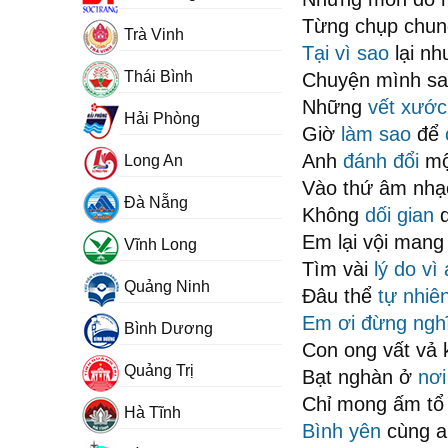
Từng chụp chun
Trà Vinh
Tại vì sao
lại nh
Thái Bình
Chuyện mình sa
Những
vết xước
Hải Phòng
Giờ
làm sao
để
Anh
đánh đổi
mộ
Long An
Vào thứ âm nhạc
Đà Nẵng
Không
dối gian
Em lại vội man
Vĩnh Long
Tìm vài
lý do
vì
Quảng Ninh
Đâu thể
tự nhiê
Em ơi đừng ngh
Bình Dương
Con ong vất vả 
Quảng Trị
Bạt nghàn ở
nơi
Chỉ mong ấm tổ
Hà Tĩnh
Bình yên
cùng a