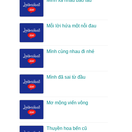
Mình xa nhau bao lâu
Mỗi lời hứa một nỗi đau
Mình cùng nhau đi nhé
Mình đã sai từ đầu
Mơ mộng viển vông
Thuyền hoa bến cũ