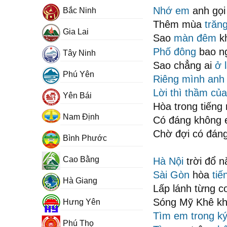
Nhớ em
anh gọi
Bắc Ninh
Thêm mùa
trăn
Gia Lai
Sao
màn đêm
k
Phố đông
bao n
Tây Ninh
Sao chẳng ai
ở l
Phú Yên
Riêng mình anh
Lời thì thầm của
Yên Bái
Hòa trong tiến
Nam Định
Có đáng không 
Chờ đợi có đán
Bình Phước
Cao Bằng
Hà Nội
trời đổ n
Sài Gòn
hòa
ti
Hà Giang
Lấp lánh từng c
Sóng Mỹ Khê kh
Hưng Yên
Tìm em trong k
Phú Thọ