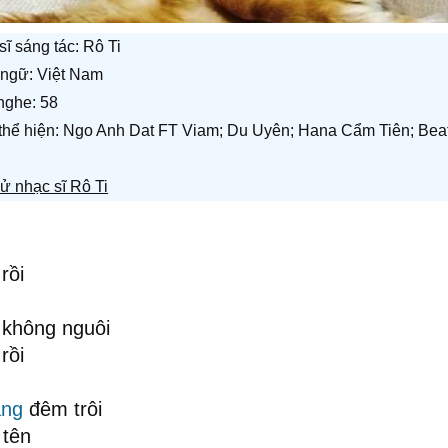
sĩ sáng tác:
Rô Ti
ngữ: Việt Nam
nghe: 58
 thể hiện: Ngo Anh Dat FT Viam; Du Uyên; Hana Cẩm Tiên; Bea
sử nhạc sĩ Rô Ti
rồi
 không nguôi
rồi
ắng
đêm trôi
 tên