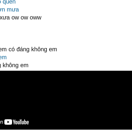
ố quen
ơn mưa
u xưa ow ow oww
em có đáng không em
 em
g không em