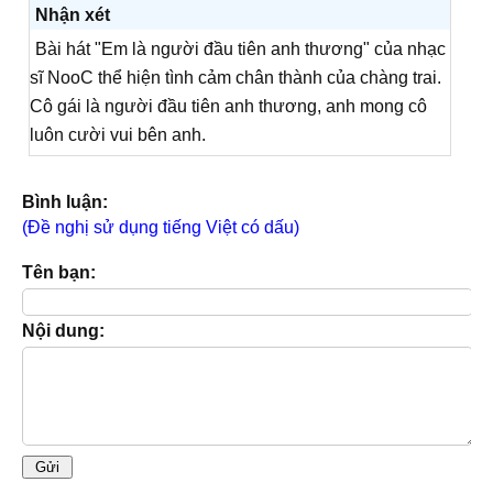
Nhận xét
Bài hát "Em là người đầu tiên anh thương" của nhạc
sĩ NooC thể hiện tình cảm chân thành của chàng trai.
Cô gái là người đầu tiên anh thương, anh mong cô
luôn cười vui bên anh.
Bình luận:
(Đề nghị sử dụng tiếng Việt có dấu)
Tên bạn:
Nội dung: