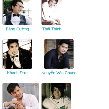
Bằng Cường
Thái Thịnh
Khánh Đơn
Nguyễn Văn Chung