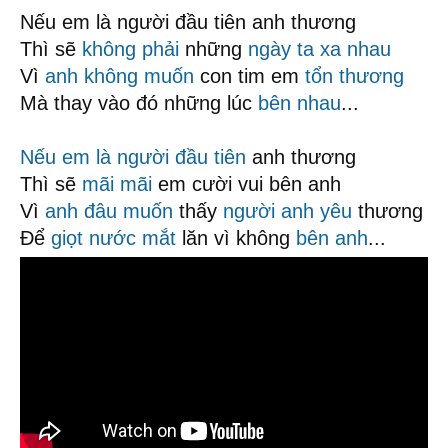
Nếu em là người đầu tiên anh thương
Thì sẽ
không phải
những
ngày ta xa nhau
Vì
anh không muốn
con tim em
tổn thương
Mà thay vào đó những lúc
bên nhau
...
Nếu em là
người đầu tiên
anh thương
Thì sẽ
mãi mãi
em cười vui bên anh
Vì
anh đâu muốn
thấy
người anh yêu
thương
Để
giọt nước mắt
lăn vì không
bên anh
...