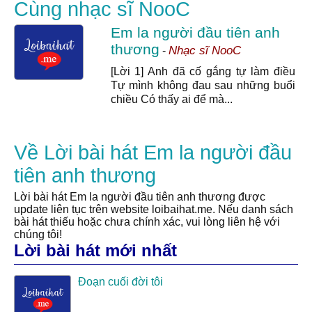
Cùng nhạc sĩ NooC
Em la người đầu tiên anh
thương
Nhạc sĩ NooC
-
[Lời 1] Anh đã cố gắng tự làm điều
Tự mình không đau sau những buổi
chiều Có thấy ai để mà...
Về Lời bài hát Em la người đầu
tiên anh thương
Lời bài hát Em la người đầu tiên anh thương được
update liên tục trên website loibaihat.me. Nếu danh sách
bài hát thiếu hoặc chưa chính xác, vui lòng liên hệ với
chúng tôi!
Lời bài hát mới nhất
Đoạn cuối đời tôi