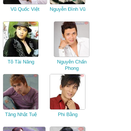
Vũ Quốc Việt
Nguyễn Đình Vũ
Tô Tài Năng
Nguyên Chấn
Phong
Tăng Nhật Tuệ
Phi Bằng