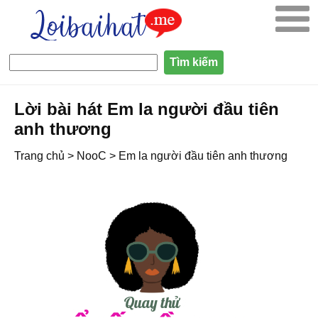
Lời bài hát Em la người đầu tiên
anh thương
Trang chủ
>
NooC
>
Em la người đầu tiên anh thương