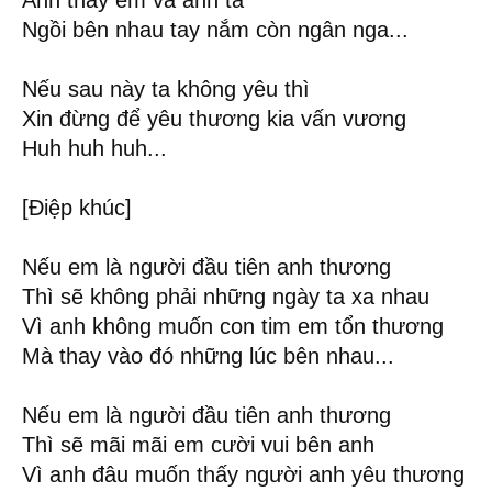
Anh thấy em và anh ta
Ngồi bên nhau tay nắm còn ngân nga...
Nếu sau này ta không yêu thì
Xin đừng để yêu thương kia vấn vương
Huh huh huh...
[Điệp khúc]
Nếu em là người đầu tiên anh thương
Thì sẽ không phải những ngày ta xa nhau
Vì anh không muốn con tim em tổn thương
Mà thay vào đó những lúc bên nhau...
Nếu em là người đầu tiên anh thương
Thì sẽ mãi mãi em cười vui bên anh
Vì anh đâu muốn thấy người anh yêu thương