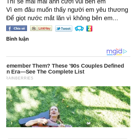
Thì sẽ mãi mãi anh cười vui bên em
Vì em đâu muốn thấy người em yêu thương
Để giọt nước mắt lăn vì không bên em...
Bình luận