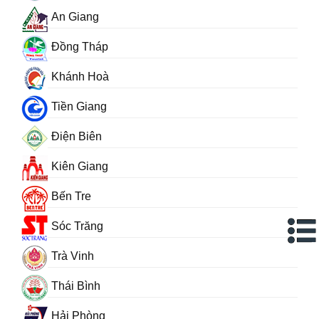
An Giang
Đồng Tháp
Khánh Hoà
Tiền Giang
Điện Biên
Kiên Giang
Bến Tre
Sóc Trăng
Trà Vinh
Thái Bình
Hải Phòng