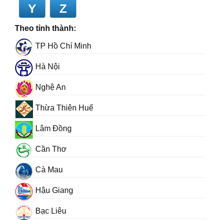
Y
Z
Theo tỉnh thành:
TP Hồ Chí Minh
Hà Nội
Nghệ An
Thừa Thiên Huế
Lâm Đồng
Cần Thơ
Cà Mau
Hậu Giang
Bạc Liêu