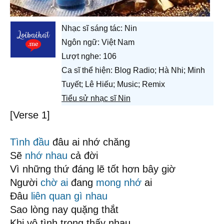
Nhạc sĩ sáng tác:
Nin
Ngôn ngữ: Việt Nam
Lượt nghe: 106
Ca sĩ thể hiện: Blog Radio; Hà Nhi; Minh
Tuyết; Lê Hiếu; Music; Remix
Tiểu sử nhạc sĩ Nin
[Verse 1]
Tình đầu
đâu ai nhớ chăng
Sẽ
nhớ nhau
cả đời
Vì những thứ đáng lẽ tốt hơn bây giờ
Người
chờ ai
đang
mong nhớ
ai
Đâu
liên quan gì nhau
Sao lòng nay quặng thắt
Khi vô tình trong thấy nhau