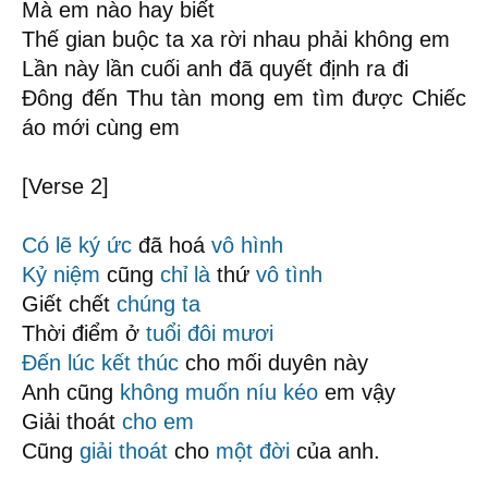
Mà em nào hay biết
Thế gian buộc ta xa rời nhau phải không em
Lần này lần cuối anh đã quyết định ra đi
Đông đến Thu tàn mong em tìm được Chiếc
áo mới cùng em
[Verse 2]
Có lẽ
ký ức
đã hoá
vô hình
Kỷ niệm
cũng
chỉ là
thứ
vô tình
Giết chết
chúng ta
Thời điểm ở
tuổi đôi mươi
Đến lúc kết thúc
cho mối duyên này
Anh cũng
không muốn
níu kéo
em vậy
Giải thoát
cho em
Cũng
giải thoát
cho
một đời
của anh.