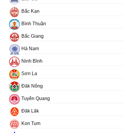
Bắc Kạn
Bình Thuận
Bắc Giang
Hà Nam
Ninh Bình
Sơn La
Đăk Nông
Tuyên Quang
Đăk Lăk
Kon Tum