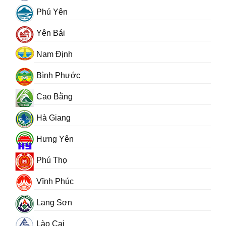
Phú Yên
Yên Bái
Nam Định
Bình Phước
Cao Bằng
Hà Giang
Hưng Yên
Phú Thọ
Vĩnh Phúc
Lạng Sơn
Lào Cai