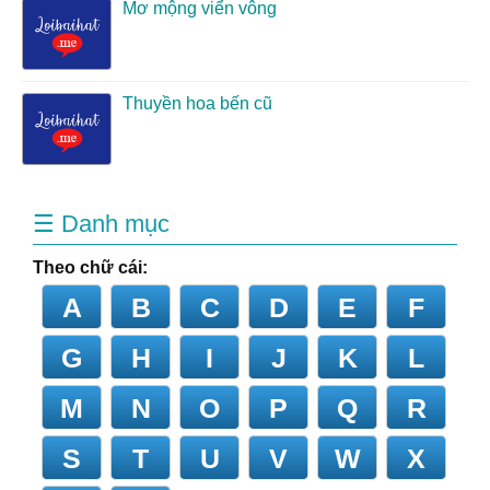
Mơ mộng viển vông
Thuyền hoa bến cũ
☰ Danh mục
Theo chữ cái:
A
B
C
D
E
F
G
H
I
J
K
L
M
N
O
P
Q
R
S
T
U
V
W
X