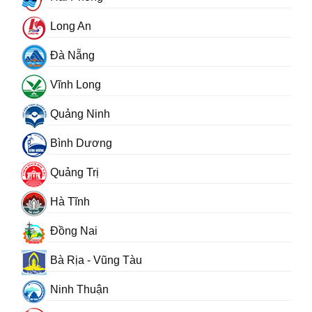
Long An
Đà Nẵng
Vĩnh Long
Quảng Ninh
Bình Dương
Quảng Trị
Hà Tĩnh
Đồng Nai
Bà Rịa - Vũng Tàu
Ninh Thuận