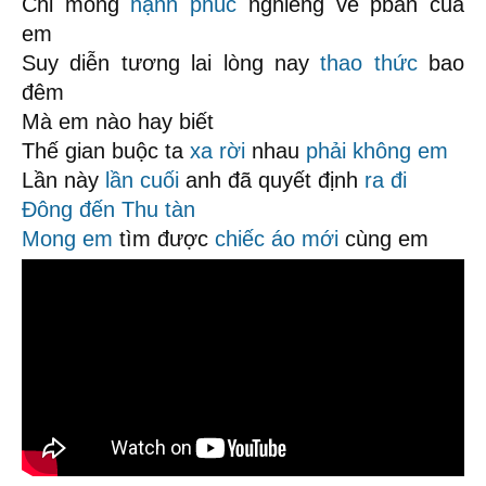
Chỉ mong
hạnh phúc
nghiêng về pbần của
em
Suy diễn tương lai lòng nay
thao thức
bao
đêm
Mà em nào hay biết
Thế gian buộc ta
xa rời
nhau
phải không em
Lần này
lần cuối
anh đã quyết định
ra đi
Đông đến
Thu tàn
Mong em
tìm được
chiếc áo mới
cùng em