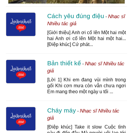
Cách yêu đúng điệu
Nhạc sĩ
-
Nhiều tác giả
[Giới thiệu] Anh ơi cố lên Một hai một
hai Anh ơi cố lên Một hai một hai...
[Điệp khúc] Cứ phát...
Bản thiết kế
Nhạc sĩ Nhiều tác
-
giả
[Lời 1] Khi em đang vùi mình trong
gối Khi cơn mưa còn vẫn chưa ngơi
Em mang theo một ngày u tối ...
Cháy máy
Nhạc sĩ Nhiều tác
-
giả
[Điệp khúc] Take it slow Cuộc tình
này đi đến đâu Mà người vội lao tới