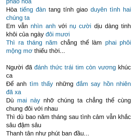
pháo hoa
Hòa
tiếng đàn
tang tính giao
duyên tình
hai
chúng ta
Em vẫn
nhìn anh
với
nụ cười
dịu dàng tinh
khôi của ngày
đôi mươi
Thì ra
tháng năm
chẳng thể làm
phai phôi
mộng mơ
thiếu thời...
Người đã
đánh thức trái tim
còn vương
khúc
ca
Để anh
tìm thấy
những
đắm say
hồn nhiên
đã xa
Dù
mai này
nhỡ chúng ta chẳng thể cùng
chung đôi với nhau
Thì dù bao năm tháng sau tình cảm vẫn khắc
sâu đậm sâu
Thanh tân như phút ban đầu...