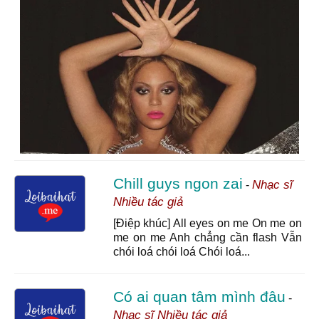
Chill guys ngon zai
Nhạc sĩ
-
Nhiều tác giả
[Điệp khúc] All eyes on me On me on
me on me Anh chẳng cần flash Vẫn
chói loá chói loá Chói loá...
Có ai quan tâm mình đâu
-
Nhạc sĩ Nhiều tác giả