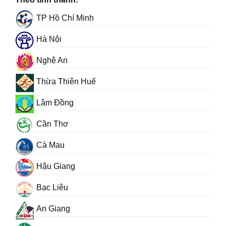
TP Hồ Chí Minh
Hà Nội
Nghệ An
Thừa Thiên Huế
Lâm Đồng
Cần Thơ
Cà Mau
Hậu Giang
Bạc Liêu
An Giang