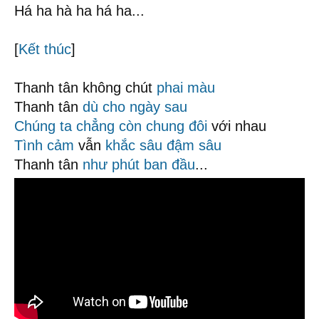
Há ha hà ha há ha...
[
Kết thúc
]
Thanh tân không chút
phai màu
Thanh tân
dù cho
ngày sau
Chúng ta
chẳng còn
chung đôi
với nhau
Tình cảm
vẫn
khắc sâu
đậm sâu
Thanh tân
như phút ban đầu
...