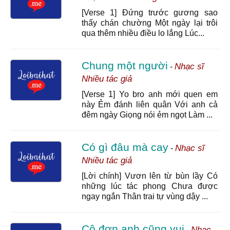
[Verse 1] Đứng trước gương sao
thấy chán chường Một ngày lại trôi
qua thêm nhiều điều lo lắng Lúc...
Chung một người
Nhạc sĩ
-
Nhiều tác giả
[Verse 1] Yo bro anh mới quen em
này Ẻm đánh liên quân Với anh cả
đêm ngày Giọng nói ẻm ngọt Làm ...
Có gì đâu mà cay
Nhạc sĩ
-
Nhiều tác giả
[Lời chính] Vươn lên từ bùn lầy Có
những lúc tác phong Chưa được
ngay ngắn Thân trai tự vùng dậy ...
Cô đơn anh cũng vui
Nhạc
-