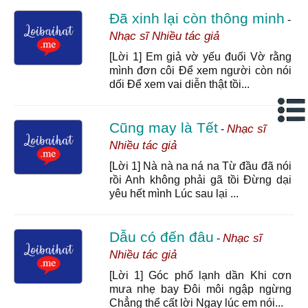
Đã xinh lại còn thông minh
-
Nhạc sĩ Nhiều tác giả
[Lời 1] Em giả vờ yếu đuối Vờ rằng
mình đơn côi Để xem người còn nói
dối Để xem vai diễn thật tồi...
Cũng may là Tết
Nhạc sĩ
-
Nhiều tác giả
[Lời 1] Nà nà na ná na Từ đầu đã nói
rồi Anh không phải gã tồi Đừng dại
yêu hết mình Lúc sau lại ...
Dẫu có đến đâu
Nhạc sĩ
-
Nhiều tác giả
[Lời 1] Góc phố lạnh dần Khi cơn
mưa nhẹ bay Đôi môi ngập ngừng
Chẳng thể cất lời Ngay lúc em nói...