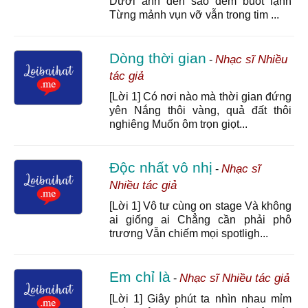
Dưới ánh đèn sao đêm buốt lạnh
Từng mảnh vụn vỡ vẫn trong tim ...
Dòng thời gian
Nhạc sĩ Nhiều
-
tác giả
[Lời 1] Có nơi nào mà thời gian đứng
yên Nắng thôi vàng, quả đất thôi
nghiêng Muốn ôm trọn giọt...
Độc nhất vô nhị
Nhạc sĩ
-
Nhiều tác giả
[Lời 1] Vô tư cùng on stage Và không
ai giống ai Chẳng cần phải phô
trương Vẫn chiếm mọi spotligh...
Em chỉ là
Nhạc sĩ Nhiều tác giả
-
[Lời 1] Giây phút ta nhìn nhau mỉm