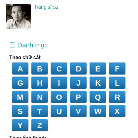
Tráng sĩ ca
☰ Danh mục
Theo chữ cái:
A
B
C
D
E
F
G
H
I
J
K
L
M
N
O
P
Q
R
S
T
U
V
W
X
Y
Z
Theo tỉnh thành: