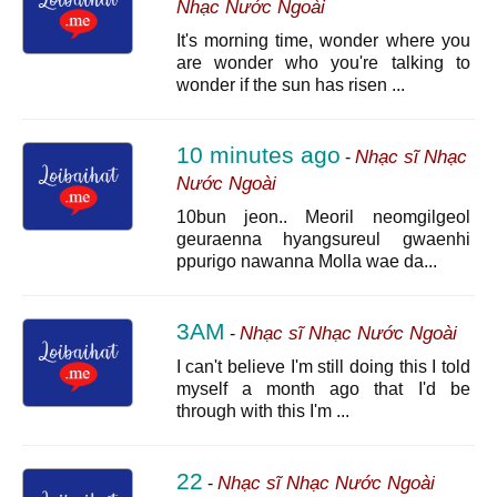
Nhạc Nước Ngoài
It's morning time, wonder where you
are wonder who you're talking to
wonder if the sun has risen ...
10 minutes ago
Nhạc sĩ Nhạc
-
Nước Ngoài
10bun jeon.. Meoril neomgilgeol
geuraenna hyangsureul gwaenhi
ppurigo nawanna Molla wae da...
3AM
Nhạc sĩ Nhạc Nước Ngoài
-
I can't believe I'm still doing this I told
myself a month ago that I'd be
through with this I'm ...
22
Nhạc sĩ Nhạc Nước Ngoài
-