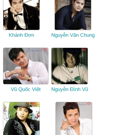
Khánh Đơn
Nguyễn Văn Chung
Vũ Quốc Việt
Nguyễn Đình Vũ