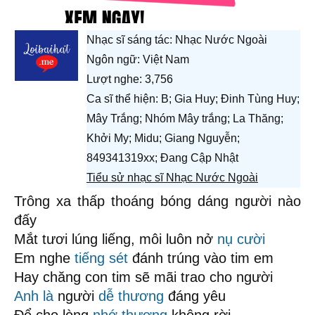
Nhạc sĩ sáng tác:
Nhạc Nước Ngoài
Ngôn ngữ: Việt Nam
Lượt nghe: 3,756
Ca sĩ thể hiện: B; Gia Huy; Đinh Tùng Huy;
Mây Trắng; Nhóm Mây trắng; La Thăng;
Khởi My; Midu; Giang Nguyễn;
849341319xx; Đang Cập Nhật
Tiểu sử nhạc sĩ Nhạc Nước Ngoài
Trông xa thấp thoáng bóng dáng người nào
đấy
Mắt tươi lúng liếng, môi luôn nở
nụ cười
Em nghe
tiếng sét
đánh trúng vào tim em
Hay chăng con tim sẽ mãi trao cho người
Anh là
người
dễ thương
đáng yêu