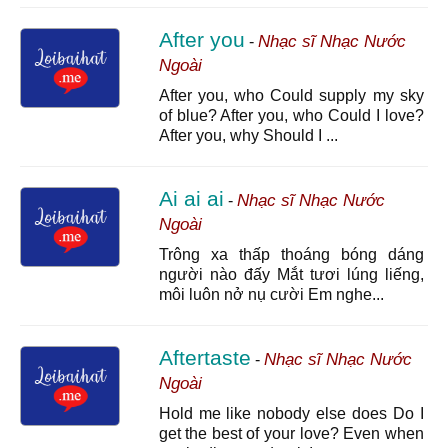
After you
Nhạc sĩ Nhạc Nước
-
Ngoài
After you, who Could supply my sky
of blue? After you, who Could I love?
After you, why Should I ...
Ai ai ai
Nhạc sĩ Nhạc Nước
-
Ngoài
Trông xa thấp thoáng bóng dáng
người nào đấy Mắt tươi lúng liếng,
môi luôn nở nụ cười Em nghe...
Aftertaste
Nhạc sĩ Nhạc Nước
-
Ngoài
Hold me like nobody else does Do I
get the best of your love? Even when