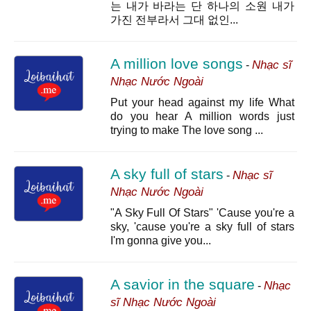
는 내가 바라는 단 하나의 소원 내가
가진 전부라서 그대 없인...
A million love songs
Nhạc sĩ
-
Nhạc Nước Ngoài
Put your head against my life What
do you hear A million words just
trying to make The love song ...
A sky full of stars
Nhạc sĩ
-
Nhạc Nước Ngoài
"A Sky Full Of Stars" 'Cause you're a
sky, 'cause you're a sky full of stars
I'm gonna give you...
A savior in the square
Nhạc
-
sĩ Nhạc Nước Ngoài