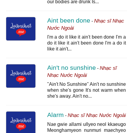
our bodies are drunk Is...
Aint been done
Nhạc sĩ Nhạc
-
Nước Ngoài
I'm a do it like it ain't been done I'm a
do it like it ain't been done I'm a do it
like it ain't...
Ain't no sunshine
Nhạc sĩ
-
Nhạc Nước Ngoài
"Ain't No Sunshine" Ain't no sunshine
when she's gone It's not warm when
she's away. Ain't no...
Alarm
Nhạc sĩ Nhạc Nước Ngoài
-
Nae gwie allami ullyeo neol kkaeugo
Meonghamyeon nunmuri maechyeo