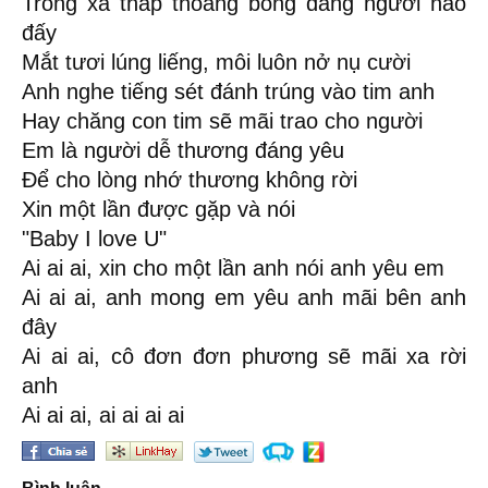
Trông xa thấp thoáng bóng dáng người nào
đấy
Mắt tươi lúng liếng, môi luôn nở nụ cười
Anh nghe tiếng sét đánh trúng vào tim anh
Hay chăng con tim sẽ mãi trao cho người
Em là người dễ thương đáng yêu
Để cho lòng nhớ thương không rời
Xin một lần được gặp và nói
"Baby I love U"
Ai ai ai, xin cho một lần anh nói anh yêu em
Ai ai ai, anh mong em yêu anh mãi bên anh
đây
Ai ai ai, cô đơn đơn phương sẽ mãi xa rời
anh
Ai ai ai, ai ai ai ai