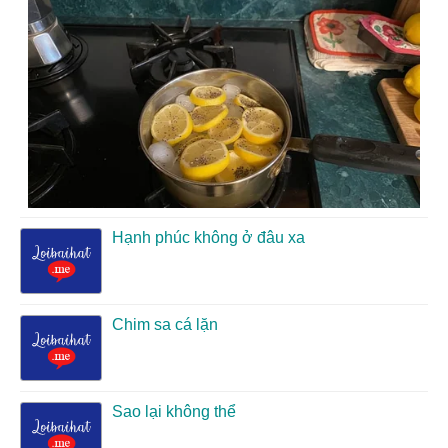
Hạnh phúc không ở đâu xa
Chim sa cá lặn
Sao lại không thể