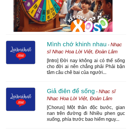
Mình chớ khinh nhau
Nhạc
-
sĩ Nhạc Hoa Lời Việt, Đoàn Lâm
[Intro] Đời nay không ai có thể sống
cho đời ai nên chẳng phải Phải bận
tâm câu chê bai của người...
Giả điên để sống
Nhạc sĩ
-
Nhạc Hoa Lời Việt, Đoàn Lâm
[Chorus] Một thân độc bước, gian
nan trên đường đi Nhiều phen gục
xuống, phía trước bao hiểm nguy...