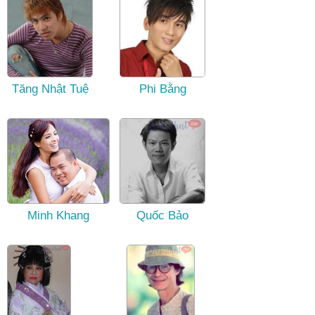
Tăng Nhật Tuệ
Phi Bằng
Minh Khang
Quốc Bảo