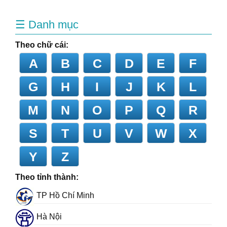
☰ Danh mục
Theo chữ cái:
A
B
C
D
E
F
G
H
I
J
K
L
M
N
O
P
Q
R
S
T
U
V
W
X
Y
Z
Theo tỉnh thành:
TP Hồ Chí Minh
Hà Nội