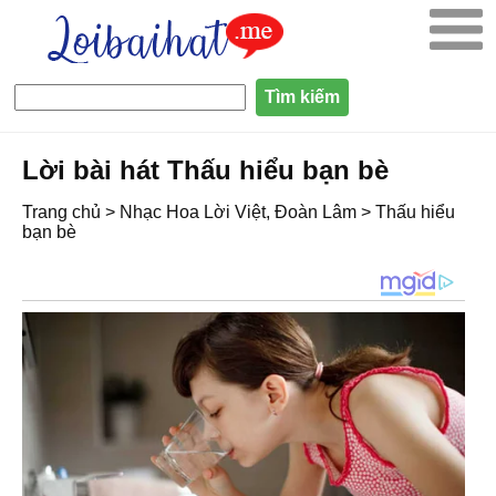
Lời bài hát Thấu hiểu bạn bè
Trang chủ
>
Nhạc Hoa Lời Việt, Đoàn Lâm
>
Thấu hiểu
bạn bè