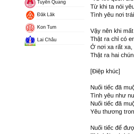
Tuyên Quang
Từ khi ta nói y
Tình yêu nơi trá
Đăk Lăk
Kon Tum
Vậy nên khi mất
Thật ra chỉ có 
Lai Châu
Ở nơi xa rất xa
Thật ra hai chú
[Điệp khúc]
Nuối tiếc đã muộ
Tình yêu như nướ
Nuối tiếc đã mu
Yêu thương tron
Nuối tiếc để đ