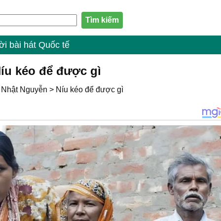
ời bài hát Quốc tế
Níu kéo để được gì
 Nhật Nguyễn
>
Níu kéo để được gì