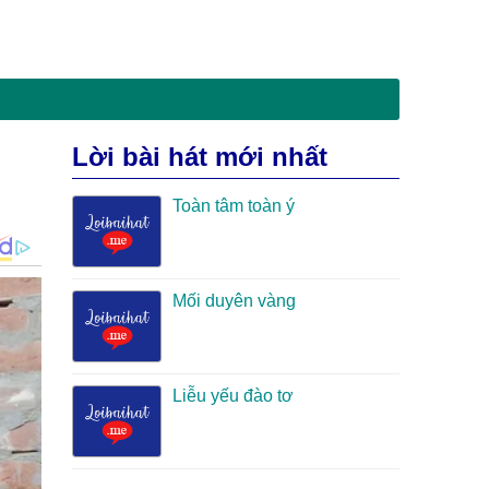
Lời bài hát mới nhất
Toàn tâm toàn ý
Mối duyên vàng
Liễu yếu đào tơ