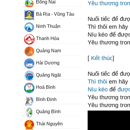
Đồng Nai
Yêu thương tro
Bà Rịa - Vũng Tàu
Nuối tiếc để đ
Thì thôi em hãy đ
Ninh Thuận
Níu kéo để được
Thanh Hóa
Yêu thương tron
Quảng Nam
[
Kết thúc
]
Hải Dương
Nuối tiếc để đ
Quảng Ngãi
Thì thôi
em hãy đ
Hoà Bình
Níu kéo
để
được
Yêu thương tron
Bình Định
Yêu thương tro
Quảng Bình
Thái Nguyên