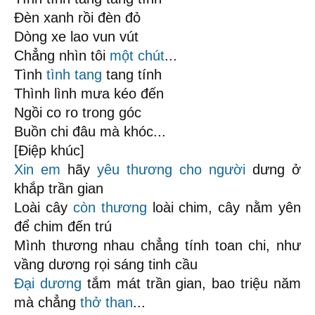
Đèn xanh rồi đèn đỏ
Dòng xe lao vun vút
Chẳng nhìn tôi
một chút
...
Tình
tình tang
tang tính
Thình lình mưa kéo đến
Ngồi co ro trong góc
Buồn chi đâu mà khóc...
[Điệp khúc]
Xin em
hãy
yêu thương cho người
dưng ở
khắp trần gian
Loài cây
còn thương
loài chim, cây nằm yên
để chim đến trú
Mình thương nhau chẳng tính toan chi, như
vầng dương rọi sáng tinh cầu
Đại dương
tắm mát trần gian, bao triệu năm
mà chẳng
thở than
...