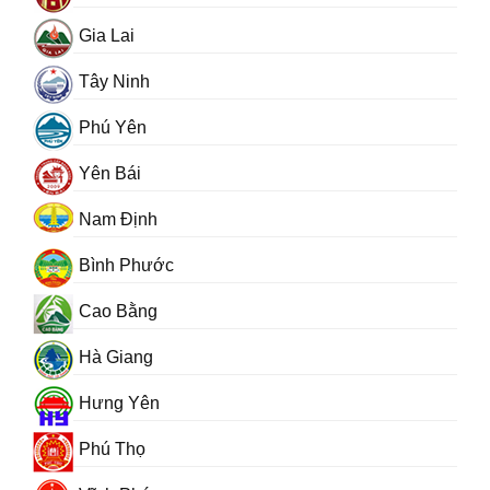
Gia Lai
Tây Ninh
Phú Yên
Yên Bái
Nam Định
Bình Phước
Cao Bằng
Hà Giang
Hưng Yên
Phú Thọ