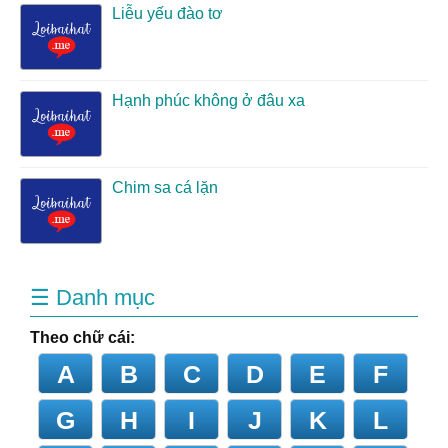
Liễu yếu đào tơ
Hạnh phúc không ở đâu xa
Chim sa cá lặn
☰ Danh mục
Theo chữ cái:
A
B
C
D
E
F
G
H
I
J
K
L