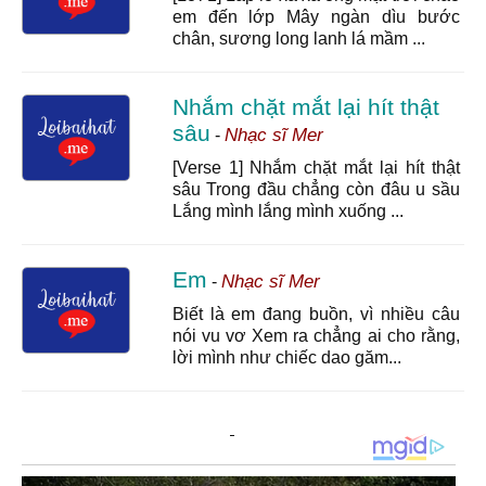
em đến lớp Mây ngàn dìu bước
Duyên
14/9/23 21:31
chân, sương long lanh lá mầm ...
otkoke
Nhắm chặt mắt lại hít thật
JEIN BROWNE
22/8/25 9:42
sâu
Nhạc sĩ Mer
-
! Hãy cẩn thận những người thân của bạn, tôi thề
bằng danh dự của tôi, sắp có chuyện gì đó xảy ra với
[Verse 1] Nhắm chặt mắt lại hít thật
bạn rồi! Tôi không có tên, nhưng bạn có thể gọi tôi là
sâu Trong đầu chẳng còn đâu u sầu
JEIN
Lắng mình lắng mình xuống ...
Anh Thư
10/9/25 11:36
Bài này hay quá ngây thơ trong sáng
Em
Nhạc sĩ Mer
-
thỏ 0 màu
21/9/25 14:06
Biết là em đang buồn, vì nhiều câu
nói vu vơ Xem ra chẳng ai cho rằng,
bài hay lắm hen nên nghe bản nhạc nha
lời mình như chiếc dao găm...
?
9/12/25 20:24
Bạn ra bản full đi!
minh anh
6/1/26 20:35