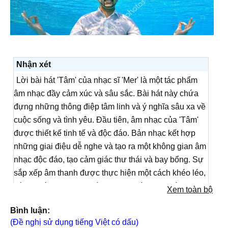
Nhận xét
Lời bài hát 'Tâm' của nhạc sĩ 'Mer' là một tác phẩm
âm nhạc đầy cảm xúc và sâu sắc. Bài hát này chứa
đựng những thông điệp tâm linh và ý nghĩa sâu xa về
cuộc sống và tình yêu. Đầu tiên, âm nhạc của 'Tâm'
được thiết kế tinh tế và độc đáo. Bản nhạc kết hợp
những giai điệu dễ nghe và tạo ra một không gian âm
nhạc độc đáo, tạo cảm giác thư thái và bay bổng. Sự
sắp xếp âm thanh được thực hiện một cách khéo léo,
với sự hòa hợp giữa các nhạc cụ và giọng hát.
Xem toàn bộ
Những giai điệu và điệu nhảy dường như nhấn mạnh
Bình luận:
cảm xúc và tạo nên một trạng thái tinh thần đầy mê
(Đề nghị sử dụng tiếng Việt có dấu)
hoặc. Lời bài hát 'Tâm' mang đến một thông điệp sâu