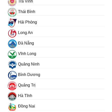
Trà Vinh
Thái Bình
Hải Phòng
Long An
Đà Nẵng
Vĩnh Long
Quảng Ninh
Bình Dương
Quảng Trị
Hà Tĩnh
Đồng Nai