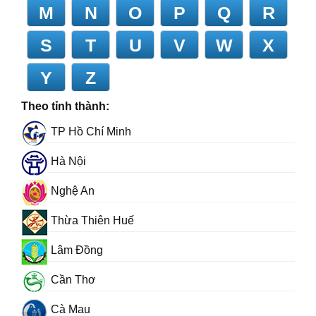
M
N
O
P
Q
R
S
T
U
V
W
X
Y
Z
Theo tỉnh thành:
TP Hồ Chí Minh
Hà Nội
Nghệ An
Thừa Thiên Huế
Lâm Đồng
Cần Thơ
Cà Mau