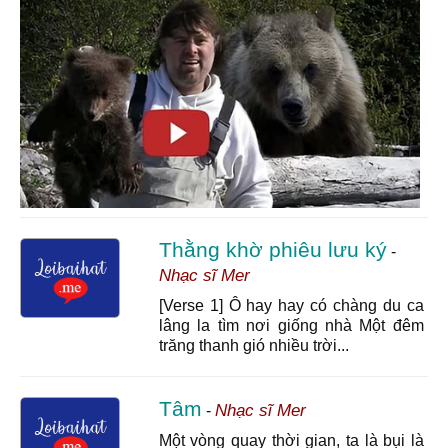
hay quá !!!
tôi ko có tên
6/1/26 20:36
Bài này hay quá ngây thơ trong sáng
Thằng khờ phiêu lưu ký
-
Nhạc sĩ Mer
[Verse 1] Ô hay hay có chàng du ca
lâng la tìm nơi giống nhà Một đêm
trăng thanh gió nhiều trời...
Tâm
Nhạc sĩ Mer
-
Một vòng quay thời gian, ta là bụi là