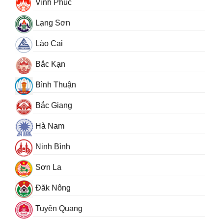
Vĩnh Phúc
Lạng Sơn
Lào Cai
Bắc Kạn
Bình Thuận
Bắc Giang
Hà Nam
Ninh Bình
Sơn La
Đăk Nông
Tuyên Quang