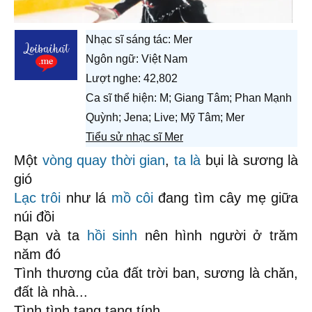
Nhạc sĩ sáng tác:
Mer
Ngôn ngữ: Việt Nam
Lượt nghe: 42,802
Ca sĩ thể hiện: M; Giang Tâm; Phan Mạnh
Quỳnh; Jena; Live; Mỹ Tâm; Mer
Tiểu sử nhạc sĩ Mer
Một
vòng quay thời gian
,
ta là
bụi là sương là
gió
Lạc trôi
như lá
mồ côi
đang tìm cây mẹ giữa
núi đồi
Bạn và ta
hồi sinh
nên hình người ở trăm
năm đó
Tình thương của đất trời ban, sương là chăn,
đất là nhà...
Tình tình tang tang tính