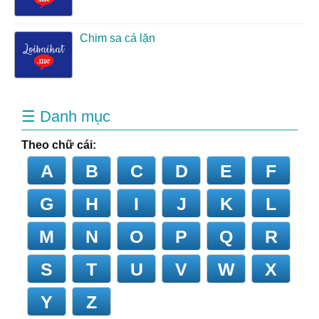
Chim sa cá lặn
☰ Danh mục
Theo chữ cái:
A
B
C
D
E
F
G
H
I
J
K
L
M
N
O
P
Q
R
S
T
U
V
W
X
Y
Z