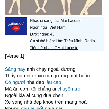
Nhạc sĩ sáng tác:
Mai Lacoste
Ngôn ngữ: Việt Nam
Lượt nghe: 43
Ca sĩ thể hiện: Lâm Triệu Minh; Radio
Tiểu sử nhạc sĩ Mai Lacoste
[Verse 1]
Sáng nay
anh chạy ngoài đường
Thấy người xe xịn mà gương mặt buồn
Có người
nhà đẹp
lầu cao
Mà ăn cơm tối chẳng ai
chuyện trò
Ngoài kia ai cũng đua chen
Xe sang nhà đẹp khoe trên mạng hoài
Nhưng
đâu ai biết
phía sau