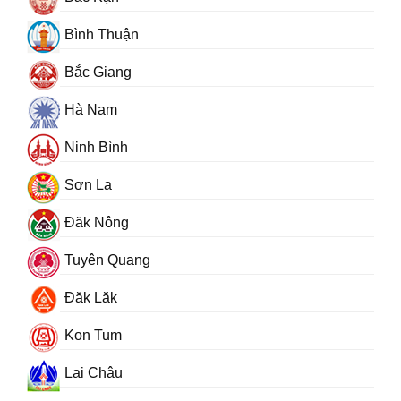
Bình Thuận
Bắc Giang
Hà Nam
Ninh Bình
Sơn La
Đăk Nông
Tuyên Quang
Đăk Lăk
Kon Tum
Lai Châu