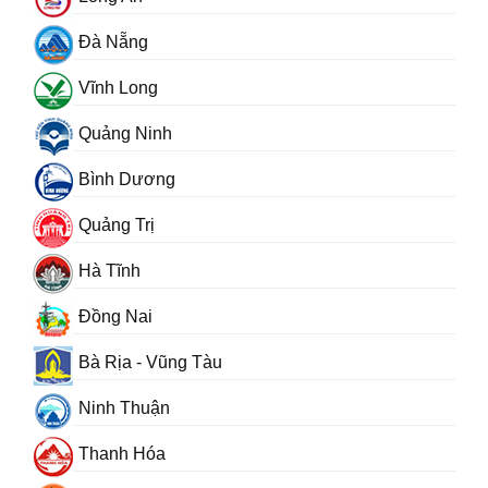
Đà Nẵng
Vĩnh Long
Quảng Ninh
Bình Dương
Quảng Trị
Hà Tĩnh
Đồng Nai
Bà Rịa - Vũng Tàu
Ninh Thuận
Thanh Hóa