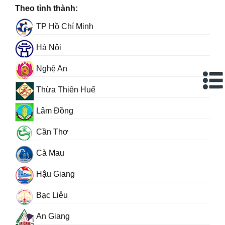
Theo tỉnh thành:
TP Hồ Chí Minh
Hà Nội
Nghệ An
Thừa Thiên Huế
Lâm Đồng
Cần Thơ
Cà Mau
Hậu Giang
Bạc Liêu
An Giang