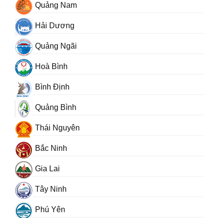
Quảng Nam
Hải Dương
Quảng Ngãi
Hoà Bình
Bình Định
Quảng Bình
Thái Nguyên
Bắc Ninh
Gia Lai
Tây Ninh
Phú Yên