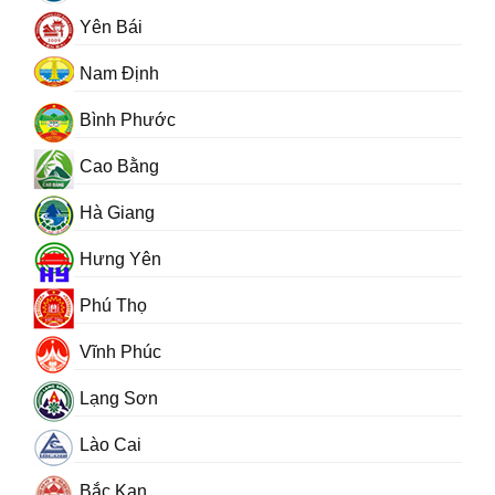
Yên Bái
Nam Định
Bình Phước
Cao Bằng
Hà Giang
Hưng Yên
Phú Thọ
Vĩnh Phúc
Lạng Sơn
Lào Cai
Bắc Kạn