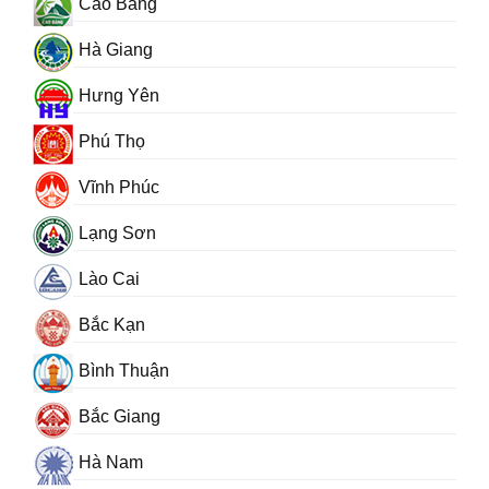
Cao Bằng
Hà Giang
Hưng Yên
Phú Thọ
Vĩnh Phúc
Lạng Sơn
Lào Cai
Bắc Kạn
Bình Thuận
Bắc Giang
Hà Nam