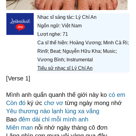
Nhạc sĩ sáng tác:
Lý Chí An
Ngôn ngữ: Việt Nam
Lượt nghe: 71
Ca sĩ thể hiện: Hoàng Vương; Minh Cà Ri;
Rin9; Beat; Nguyễn Hữu Kha; Music;
Vương Bình; Instrumental
Tiểu sử nhạc sĩ Lý Chí An
[Verse 1]
Mình anh quẩn quanh thế giới này ko
có em
Còn đó
ký ức
chơ vơ
từng ngày mong nhớ
Yêu thương nào
lạnh lùng
xa vắng
Bao
đêm dài
chỉ mỗi mình anh
Miên man
nỗi nhớ ngày tháng cô đơn
Lặng nhìn cơn mưa vội vàng qua đây