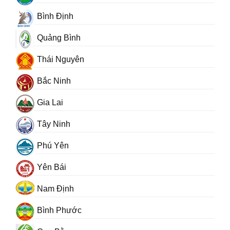
Bình Định
Quảng Bình
Thái Nguyên
Bắc Ninh
Gia Lai
Tây Ninh
Phú Yên
Yên Bái
Nam Định
Bình Phước