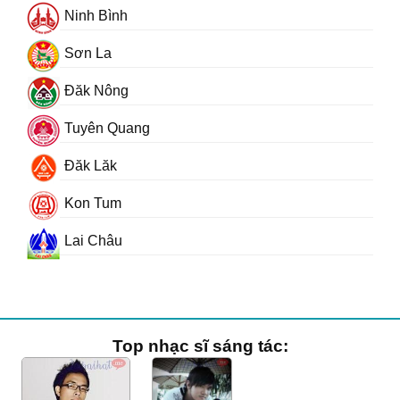
Ninh Bình
Sơn La
Đăk Nông
Tuyên Quang
Đăk Lăk
Kon Tum
Lai Châu
Top nhạc sĩ sáng tác: