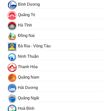
Bình Dương
Quảng Trị
Hà Tĩnh
Đồng Nai
Bà Rịa - Vũng Tàu
Ninh Thuận
Thanh Hóa
Quảng Nam
Hải Dương
Quảng Ngãi
Hoà Bình