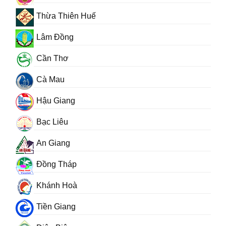
Thừa Thiên Huế
Lâm Đồng
Cần Thơ
Cà Mau
Hậu Giang
Bạc Liêu
An Giang
Đồng Tháp
Khánh Hoà
Tiền Giang