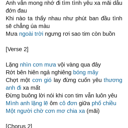
Anh vẫn mong nhớ đi tìm tình yêu xa mãi dẫu
đớn đau
Khi nào ta thấy nhau như phút ban đầu tình
sẽ chẳng úa màu
Mưa
ngoài trời
ngưng rơi sao tim còn buồn
[Verse 2]
Lặng
nhìn cơn mưa
vội vàng qua đây
Rớt bên hiên ngả nghiêng
bóng mây
Chợt một
cơn gió
lay đừng cuốn yêu
thương
anh đi
xa mất
Đừng buông lời nói khi con tim vẫn luôn yêu
Mình anh
lặng lẽ
ôm
cô đơn
giữa
phố chiều
Một người chờ
cơn mơ
chia xa
(mãi)
[Chorus 2]