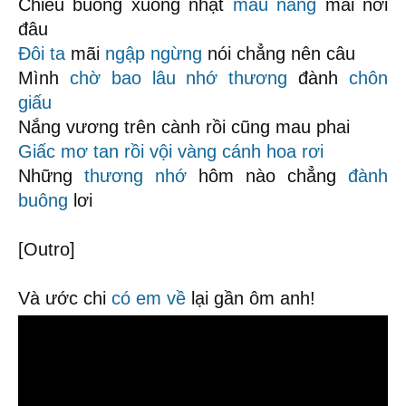
Chiều buông xuống nhạt
màu nắng
mãi nơi
đâu
Đôi ta
mãi
ngập ngừng
nói chẳng nên câu
Mình
chờ bao lâu
nhớ thương
đành
chôn
giấu
Nắng vương trên cành rồi cũng mau phai
Giấc mơ tan rồi
vội vàng
cánh hoa rơi
Những
thương nhớ
hôm nào chẳng
đành
buông
lơi
[Outro]
Và ước chi
có em về
lại gần ôm anh!