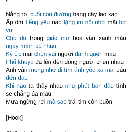
Nắng rơi
cuối con đường
hàng cây lao xao
Ấp ôm
tiếng yêu
nào
lặng im
nỗi nhớ
mãi
bơ
vơ
Cho dù
trong
giấc mơ
hoa vẫn xanh màu
ngày mình có nhau
Ký ức
mãi
chôn vùi
người
đành quên
mau
Phố khuya
đã lên đèn dòng người chen nhau
Anh vẫn
mong nhớ
đi tìm tình yêu
xa mãi
dẫu
đớn đau
Khi nào
ta thấy nhau
như phút ban đầu
tình
sẽ chẳng úa màu
Mưa ngừng rơi
mà sao
trái tim còn buồn
[Hook]