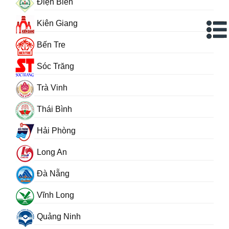
Điện Biên
Kiên Giang
Bến Tre
Sóc Trăng
Trà Vinh
Thái Bình
Hải Phòng
Long An
Đà Nẵng
Vĩnh Long
Quảng Ninh