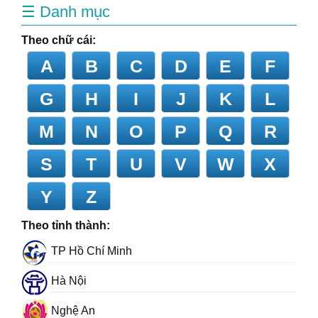
☰ Danh mục
Theo chữ cái:
A
B
C
D
E
F
G
H
I
J
K
L
M
N
O
P
Q
R
S
T
U
V
W
X
Y
Z
Theo tỉnh thành:
TP Hồ Chí Minh
Hà Nội
Nghệ An