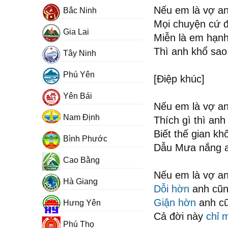
Nếu em là vợ a
Bắc Ninh
Mọi chuyện cứ đ
Gia Lai
Miễn là em hạn
Thì anh khổ sao 
Tây Ninh
Phú Yên
[Điệp khúc]
Yên Bái
Nếu em là vợ a
Nam Định
Thích gì thì anh
Biết thế gian k
Bình Phước
Dẫu Mưa nắng an
Cao Bằng
Nếu em là vợ a
Hà Giang
Dỗi hờn
anh cũn
Giận hờn
anh cũ
Hưng Yên
Cả đời này
chỉ 
Phú Thọ