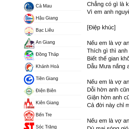
Chẳng có gì là 
Cà Mau
Vì em anh nguyện
Hậu Giang
[Điệp khúc]
Bạc Liêu
An Giang
Nếu em là vợ a
Thích gì thì anh
Đồng Tháp
Biết thế gian k
Dẫu Mưa nắng an
Khánh Hoà
Tiền Giang
Nếu em là vợ a
Dỗi hờn anh cũn
Điện Biên
Giận hờn anh cũ
Kiên Giang
Cả đời này chỉ 
Bến Tre
Nếu em là vợ a
Sóc Trăng
Dù mai sóng gió 