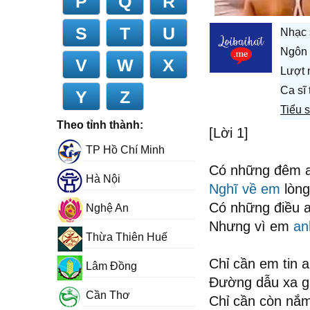
P
Q
R
S
T
U
Nhạc 
Ngôn 
V
W
X
Lượt 
Ca sĩ
Y
Z
Tiểu 
Theo tỉnh thành:
[Lời 1]
TP Hồ Chí Minh
Có những đêm an
Hà Nội
Nghĩ về em
lòn
Có những điều a
Nghệ An
Nhưng vì em
an
Thừa Thiên Huế
Chỉ cần em tin 
Lâm Đồng
Đường dẫu xa g
Cần Thơ
Chỉ cần còn nắm