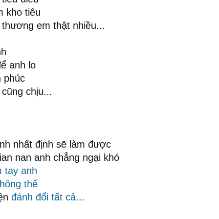
 kho tiêu
thương em thật nhiều...
nh
ể anh lo
h phúc
cũng chịu...
anh nhất định sẽ làm được
ian nan anh chẳng ngại khó
 tay anh
hông thể
ện
đánh đổi
tất cả
...