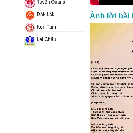
Tuyên Quang
Ảnh lời bài
Đăk Lăk
Kon Tum
Lai Châu