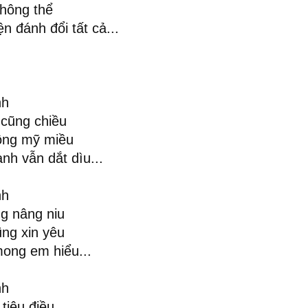
không thể
 đánh đổi tất cả...
nh
 cũng chiều
hông mỹ miều
h vẫn dắt dìu...
nh
g nâng niu
ng xin yêu
mong em hiểu...
nh
tiêu điều