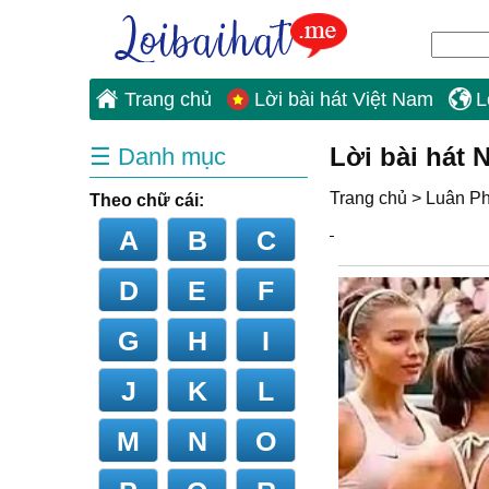
Trang chủ
Lời bài hát Việt Nam
L
Lời bài hát 
☰ Danh mục
Trang chủ
>
Luân P
Theo chữ cái:
A
B
C
D
E
F
G
H
I
J
K
L
M
N
O