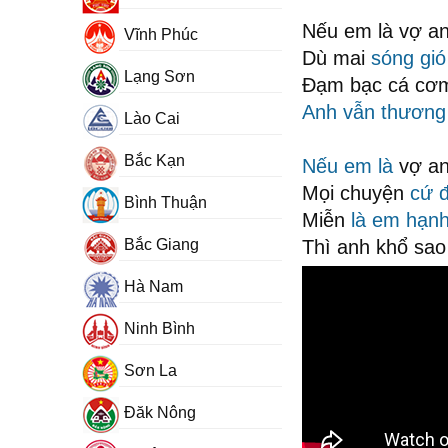
Nếu em là vợ a
Vĩnh Phúc
Dù mai
sóng gió
Lạng Sơn
Đạm bạc cá cơm
Anh vẫn thương
Lào Cai
Bắc Kạn
Nếu em là
vợ a
Mọi chuyện
cứ đ
Bình Thuận
Miễn
là em
hạnh
Bắc Giang
Thì anh khổ sao 
Hà Nam
Ninh Bình
Sơn La
Đăk Nông