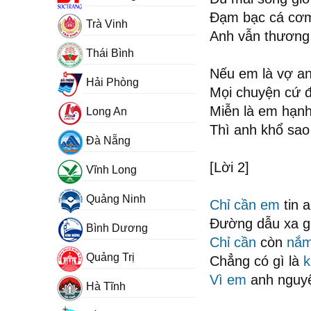
Đạm bạc cá cơm
Trà Vinh
Anh vẫn thương 
Thái Bình
Nếu em là vợ a
Hải Phòng
Mọi chuyện cứ đ
Miễn là em hạn
Long An
Thì anh khổ sao 
Đà Nẵng
[Lời 2]
Vĩnh Long
Quảng Ninh
Chỉ cần em
tin 
Đường dẫu xa g
Bình Dương
Chỉ cần
còn
nắm
Quảng Trị
Chẳng có gì là
k
Vì em
anh nguy
Hà Tĩnh