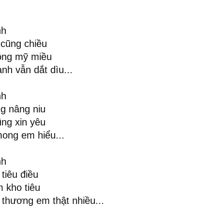
nh
 cũng chiều
hông mỹ miều
h vẫn dắt dìu...
nh
g nâng niu
ng xin yêu
mong em hiểu...
nh
tiêu điều
 kho tiêu
thương em thật nhiều...