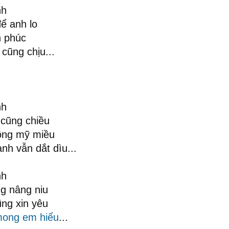
nh
ể anh lo
h phúc
cũng chịu...
nh
 cũng chiều
hông mỹ miều
h vẫn dắt dìu...
nh
g nâng niu
ng xin yêu
mong em hiểu
...