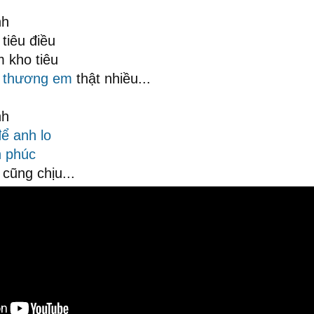
nh
tiêu điều
 kho tiêu
thương em
thật nhiều...
nh
ể anh lo
 phúc
cũng chịu...