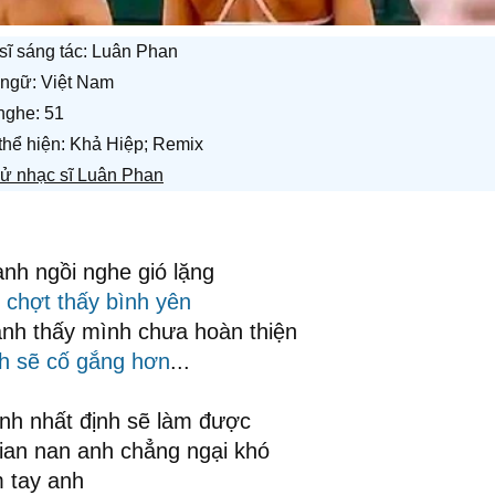
sĩ sáng tác:
Luân Phan
ngữ: Việt Nam
nghe: 51
 thể hiện: Khả Hiệp; Remix
sử nhạc sĩ Luân Phan
h ngồi nghe gió lặng
g
chợt thấy
bình yên
nh thấy mình chưa hoàn thiện
h sẽ cố gắng hơn
...
anh nhất định sẽ làm được
ian nan anh chẳng ngại khó
 tay anh