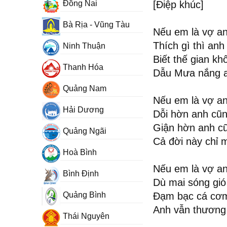
Đồng Nai
[Điệp khúc]
Bà Rịa - Vũng Tàu
Nếu em là vợ a
Thích gì thì anh
Ninh Thuận
Biết thế gian k
Thanh Hóa
Dẫu Mưa nắng an
Quảng Nam
Nếu em là vợ a
Hải Dương
Dỗi hờn anh cũn
Giận hờn anh cũ
Quảng Ngãi
Cả đời này chỉ 
Hoà Bình
Nếu em là vợ a
Bình Định
Dù mai sóng gió 
Quảng Bình
Đạm bạc cá cơm
Anh vẫn thương 
Thái Nguyên