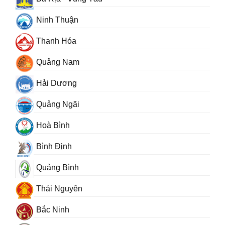
Ninh Thuận
Thanh Hóa
Quảng Nam
Hải Dương
Quảng Ngãi
Hoà Bình
Bình Định
Quảng Bình
Thái Nguyên
Bắc Ninh