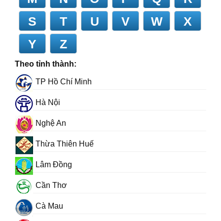
S
T
U
V
W
X
Y
Z
Theo tỉnh thành:
TP Hồ Chí Minh
Hà Nội
Nghệ An
Thừa Thiên Huế
Lâm Đồng
Cần Thơ
Cà Mau