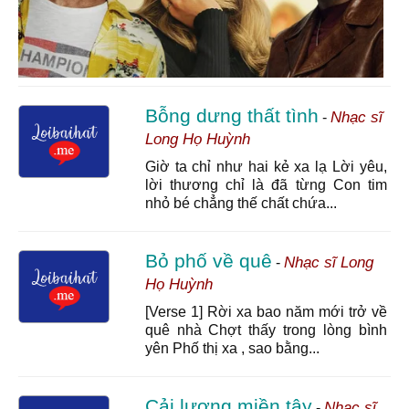
Bỗng dưng thất tình
Nhạc sĩ
-
Long Họ Huỳnh
Giờ ta chỉ như hai kẻ xa lạ Lời yêu,
lời thương chỉ là đã từng Con tim
nhỏ bé chẳng thế chất chứa...
Bỏ phố về quê
Nhạc sĩ Long
-
Họ Huỳnh
[Verse 1] Rời xa bao năm mới trở về
quê nhà Chợt thấy trong lòng bình
yên Phố thị xa , sao bằng...
Cải lương miền tây
Nhạc sĩ
-