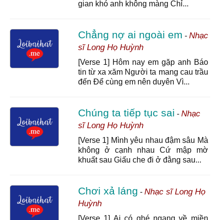
gian khó anh không màng Chỉ...
Chẳng nợ ai ngoài em
Nhạc
-
sĩ Long Họ Huỳnh
[Verse 1] Hôm nay em gặp anh Báo
tin từ xa xăm Người ta mang cau trầu
đến Để cùng em nên duyên Vì...
Chúng ta tiếp tục sai
Nhạc
-
sĩ Long Họ Huỳnh
[Verse 1] Mình yêu nhau đậm sâu Mà
không ở cạnh nhau Cứ mập mờ
khuất sau Giấu che đi ở đằng sau...
Chơi xả láng
Nhạc sĩ Long Họ
-
Huỳnh
[Verse 1] Ai có ghé ngang về miền