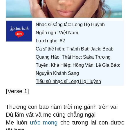
Nhạc sĩ sáng tác:
Long Họ Huỳnh
Ngôn ngữ: Việt Nam
Lượt nghe: 82
Ca sĩ thể hiện: Thành Đạt; Jack; Beat;
Quang Hào; Thái Học; Saka Trương
Tuyền; Khả Hiệp; Hồng Vân; Lê Gia Bảo;
Nguyễn Khánh Sang
Tiểu sử nhạc sĩ Long Họ Huỳnh
[Verse 1]
Thương con bao năm trời mẹ gánh trên vai
Dù lắm vất vả mẹ cũng chẳng ngại
Mẹ luôn
ước mong
cho tương lai con được