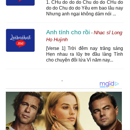
1. CHu do do do Chu do do CHu do
do do Chu do do Yêu em bao lâu nay
Nhưng anh ngại không dám nói ...
Anh tính cho rồi
Nhạc sĩ Long
-
Họ Huỳnh
[Verse 1] Trời đêm nay trăng sáng
Hẹn nhau ra lũy tre đầu làng Tính
cho chuyện đôi lứa Vì năm nay...