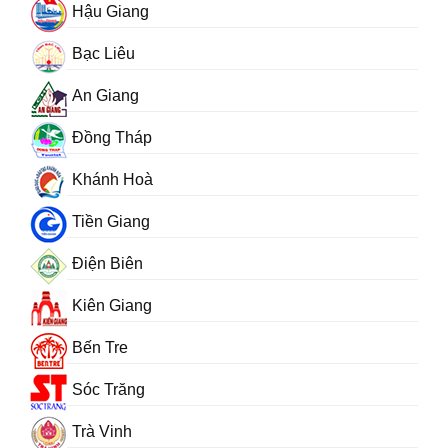
Hậu Giang
Bạc Liêu
An Giang
Đồng Tháp
Khánh Hoà
Tiền Giang
Điện Biên
Kiên Giang
Bến Tre
Sóc Trăng
Trà Vinh