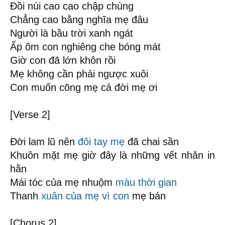
Đồi núi cao cao chập chùng
Chẳng cao bằng nghĩa mẹ đâu
Người là bầu trời xanh ngát
Ấp ôm con nghiêng che bóng mát
Giờ con đã lớn khôn rồi
Mẹ không cần phải ngược xuôi
Con muốn cõng mẹ cả đời mẹ ơi
[Verse 2]
Đời lam lũ nên
đôi tay mẹ
đã chai sần
Khuôn mặt mẹ giờ đây là những vết nhăn in
hằn
Mái tóc của mẹ nhuộm
màu thời gian
Thanh
xuân của mẹ
vì con
mẹ bán
[Chorus 2]