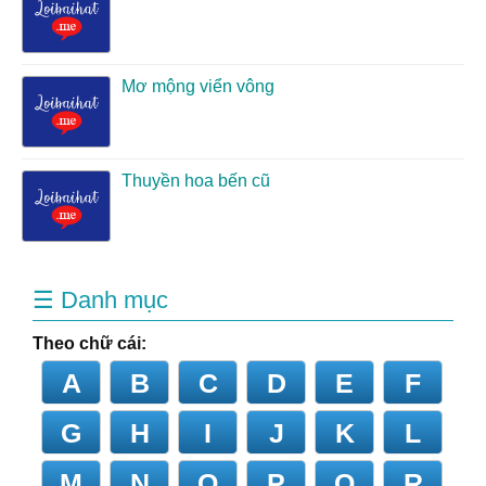
Mơ mộng viển vông
Thuyền hoa bến cũ
☰ Danh mục
Theo chữ cái:
A
B
C
D
E
F
G
H
I
J
K
L
M
N
O
P
Q
R