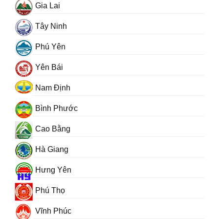
Gia Lai
Tây Ninh
Phú Yên
Yên Bái
Nam Định
Bình Phước
Cao Bằng
Hà Giang
Hưng Yên
Phú Thọ
Vĩnh Phúc