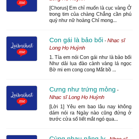
[Chorus] Em chỉ muốn là cục vàng Ở
trong tim của chàng Chẳng cần phú
quý như nữ hoàng Chỉ mong...
Con gái là bảo bối
Nhạc sĩ
-
Long Họ Huỳnh
1. Tía em nói Con gái như là bảo bối
Như dải lụa đào cành vàng lá ngọc
Bờ mi em cong cong Mắt bồ ...
Cưng như trứng mỏng
-
Nhạc sĩ Long Họ Huỳnh
[Lời 1] Yêu em bao lâu nay không
dám nói ra Ngày nào cũng đứng ở
trước cửa sổ liết mắt ngó qua...
Cùng nhau nâng ly