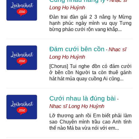
Nhạc sĩ
-
Long Họ Huỳnh
Đàn trai đàn gái 2 3 nâng ly Mừng
hạnh phúc ngày mình vu quy Tưng
bừng pháo cưới rộn vang khắp...
Đám cưới bên cồn
Nhạc sĩ
-
Long Họ Huỳnh
[Chorus] Tui nghe đồn có đám cưới
ở bên cồn Người ta còn thuê gánh
hát hát múa quay cuồng Ai cũng...
Cưới nhau là đúng bài
-
Nhạc sĩ Long Họ Huỳnh
Lỡ thương anh rồi Em biết phải làm
sao Chuyện mình trầu cao Anh tính
thế nào Má ba vừa nói với em...