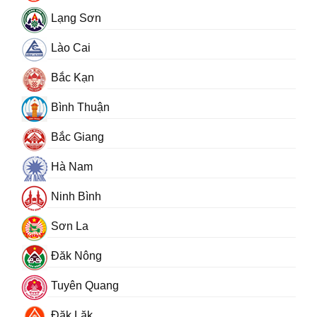
Lạng Sơn
Lào Cai
Bắc Kạn
Bình Thuận
Bắc Giang
Hà Nam
Ninh Bình
Sơn La
Đăk Nông
Tuyên Quang
Đăk Lăk