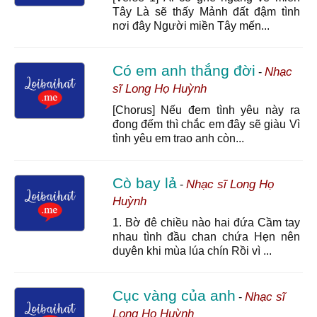
Tây Là sẽ thấy Mảnh đất đậm tình
nơi đây Người miền Tây mến...
Có em anh thắng đời
Nhạc
-
sĩ Long Họ Huỳnh
[Chorus] Nếu đem tình yêu này ra
đong đếm thì chắc em đây sẽ giàu Vì
tình yêu em trao anh còn...
Cò bay lả
Nhạc sĩ Long Họ
-
Huỳnh
1. Bờ đê chiều nào hai đứa Cầm tay
nhau tình đầu chan chứa Hẹn nên
duyên khi mùa lúa chín Rồi vì ...
Cục vàng của anh
Nhạc sĩ
-
Long Họ Huỳnh