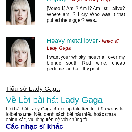
[Verse 1] Am I? Am I? Am I still alive?
Where am I? I cry Who was it that
pulled the trigger? Was...
Heavy metal lover
Nhạc sĩ
-
Lady Gaga
I want your whisky mouth all over my
blonde south Red wine, cheap
perfume, and a filthy pout...
Tiểu sử Lady Gaga
Về Lời bài hát Lady Gaga
Lời bài hát Lady Gaga được update liên tục trên website
loibaihat.me. Nếu danh sách bài hát thiếu hoặc chưa
chính xác, vui lòng liên hệ với chúng tôi!
Các nhạc sĩ khác