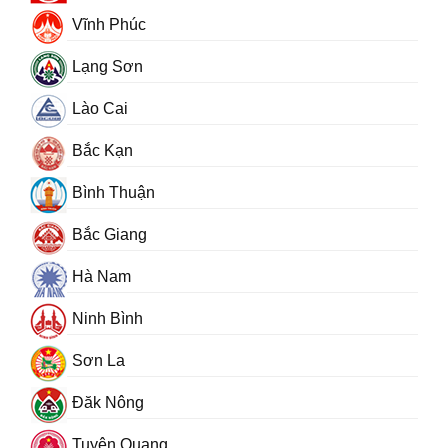
Vĩnh Phúc
Lạng Sơn
Lào Cai
Bắc Kạn
Bình Thuận
Bắc Giang
Hà Nam
Ninh Bình
Sơn La
Đăk Nông
Tuyên Quang