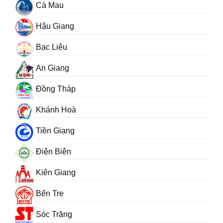
Cà Mau
Hậu Giang
Bạc Liêu
An Giang
Đồng Tháp
Khánh Hoà
Tiền Giang
Điện Biên
Kiên Giang
Bến Tre
Sóc Trăng