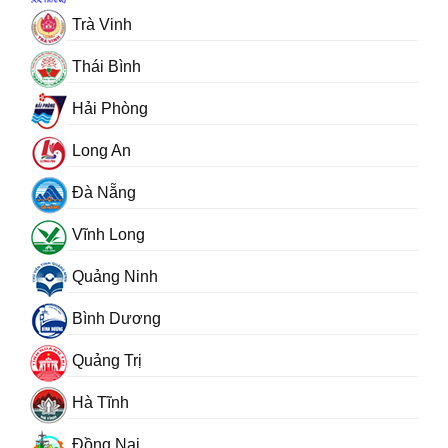
Trà Vinh
Thái Bình
Hải Phòng
Long An
Đà Nẵng
Vĩnh Long
Quảng Ninh
Bình Dương
Quảng Trị
Hà Tĩnh
Đồng Nai