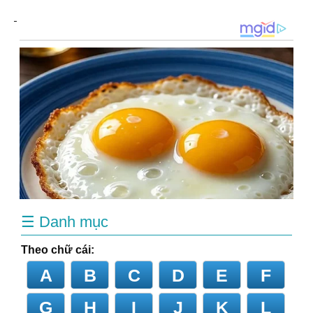
☰ Danh mục
Theo chữ cái:
A
B
C
D
E
F
G
H
I
J
K
L