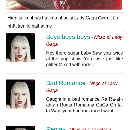
Hiện tại có
4
bài hát của nhạc sĩ Lady Gaga được cập
nhật trên loibaihat.me
Boys boys boys
Nhạc sĩ Lady
-
Gaga
Hey there sugar baby Saw you twice
at the pop show You taste just like
glitter Mixed with rock...
Bad Romance
Nhạc sĩ Lady
-
Gaga
Caught in a bad romance Ra Ra-ah-
ah-ah Roma Roma-ma GaGa Oh la-
la Want your bad romance I want...
Replay
Nhạc sĩ Lady Gaga
-