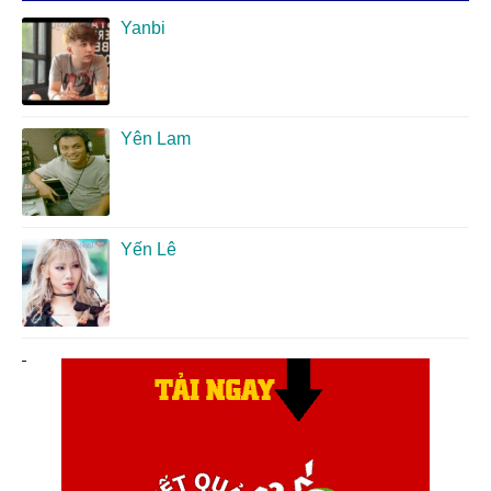
Yanbi
Yên Lam
Yến Lê