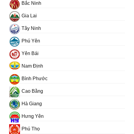
Bắc Ninh
Gia Lai
Tây Ninh
Phú Yên
Yên Bái
Nam Định
Bình Phước
Cao Bằng
Hà Giang
Hưng Yên
Phú Thọ