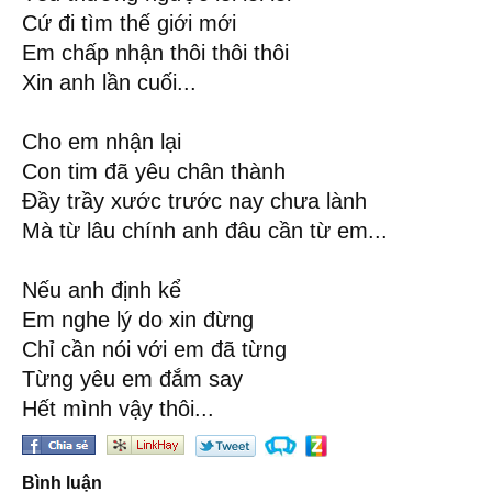
Cứ đi tìm thế giới mới
Em chấp nhận thôi thôi thôi
Xin anh lần cuối...
Cho em nhận lại
Con tim đã yêu chân thành
Đầy trầy xước trước nay chưa lành
Mà từ lâu chính anh đâu cần từ em...
Nếu anh định kể
Em nghe lý do xin đừng
Chỉ cần nói với em đã từng
Từng yêu em đắm say
Hết mình vậy thôi...
Bình luận