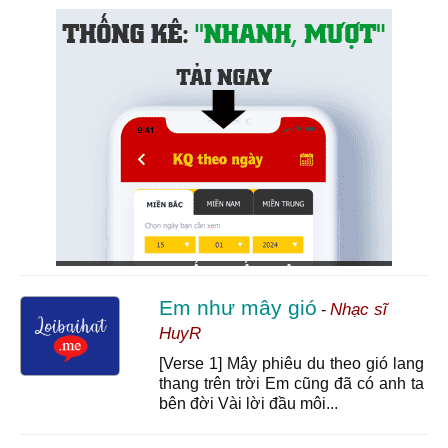
Em như mây gió
Nhạc sĩ
-
HuyR
[Verse 1] Mây phiêu du theo gió lang
thang trên trời Em cũng đã có anh ta
bên đời Vài lời đầu môi...