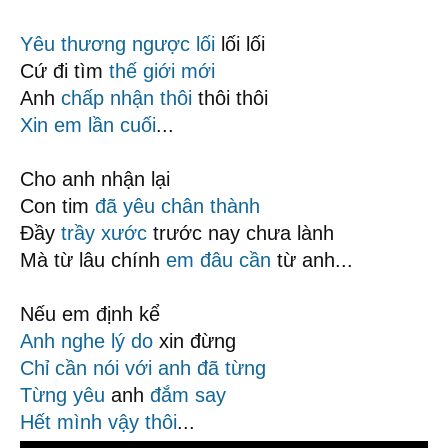
Yêu thương ngược lối
lối lối
Cứ đi tìm
thế giới mới
Anh
chấp nhận thôi
thôi thôi
Xin em
lần cuối
...
Cho anh nhận lại
Con tim
đã yêu
chân thành
Đầy
trầy xước
trước nay chưa lành
Mà từ lâu chính
em đâu cần
từ anh...
Nếu em định kể
Anh nghe
lý do
xin đừng
Chỉ cần
nói với anh
đã từng
Từng yêu
anh
đắm say
Hết mình
vậy thôi
...