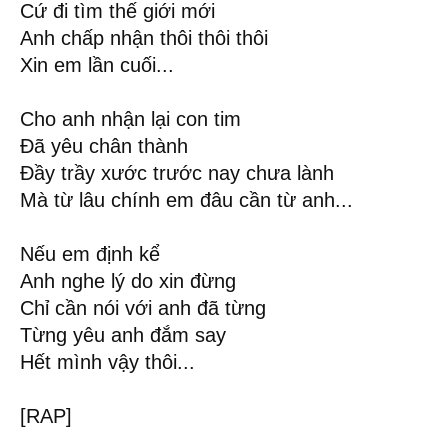
Cứ đi tìm thế giới mới
Anh chấp nhận thôi thôi thôi
Xin em lần cuối...
Cho anh nhận lại con tim
Đã yêu chân thành
Đầy trầy xước trước nay chưa lành
Mà từ lâu chính em đâu cần từ anh...
Nếu em định kể
Anh nghe lý do xin đừng
Chỉ cần nói với anh đã từng
Từng yêu anh đắm say
Hết mình vậy thôi...
[RAP]