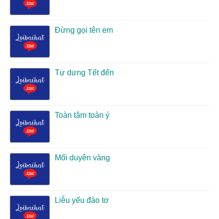
Đừng gọi tên em
Tự dưng Tết đến
Toàn tâm toàn ý
Mối duyên vàng
Liễu yếu đào tơ