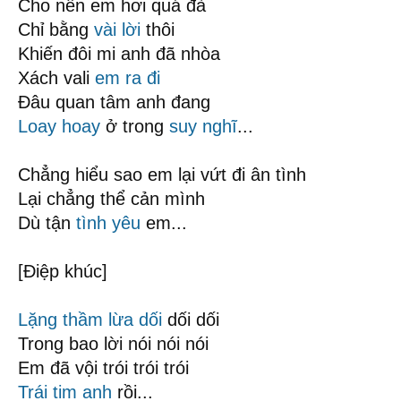
Cho nên em hơi quá đà
Chỉ bằng
vài lời
thôi
Khiến đôi mi anh đã nhòa
Xách vali
em ra đi
Đâu quan tâm anh đang
Loay hoay
ở trong
suy nghĩ
...
Chẳng hiểu sao em lại vứt đi ân tình
Lại chẳng thể cản mình
Dù tận
tình yêu
em...
[Điệp khúc]
Lặng thầm
lừa dối
dối dối
Trong bao lời nói nói nói
Em đã vội trói trói trói
Trái tim anh
rồi...