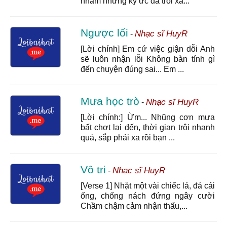
nhấm những ký ức đã trôi xa...
Ngược lối
Nhạc sĩ HuyR
-
[Lời chính] Em cứ việc giận dỗi Anh
sẽ luôn nhận lỗi Không bàn tính gì
đến chuyện đúng sai... Em ...
Mưa học trò
Nhạc sĩ HuyR
-
[Lời chính:] Ừm... Nhũng cơn mưa
bất chợt lại đến, thời gian trôi nhanh
quá, sắp phải xa rồi bạn ...
Vô tri
Nhạc sĩ HuyR
-
[Verse 1] Nhặt một vài chiếc lá, đá cái
ống, chống nách đứng ngây cười
Chầm chậm cảm nhận thấu,...