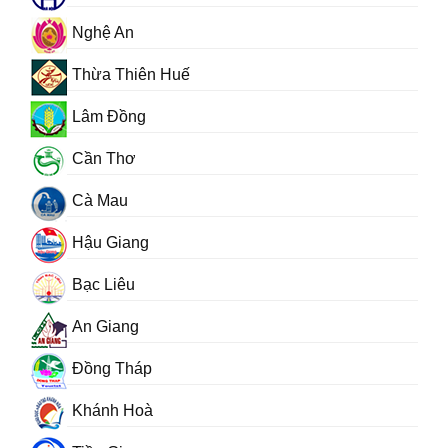
Nghệ An
Thừa Thiên Huế
Lâm Đồng
Cần Thơ
Cà Mau
Hậu Giang
Bạc Liêu
An Giang
Đồng Tháp
Khánh Hoà