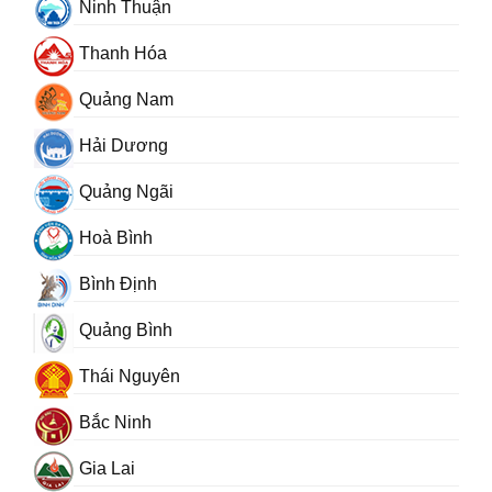
Ninh Thuận
Thanh Hóa
Quảng Nam
Hải Dương
Quảng Ngãi
Hoà Bình
Bình Định
Quảng Bình
Thái Nguyên
Bắc Ninh
Gia Lai