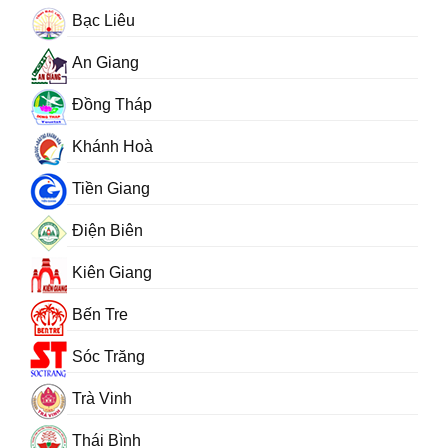
Bạc Liêu
An Giang
Đồng Tháp
Khánh Hoà
Tiền Giang
Điện Biên
Kiên Giang
Bến Tre
Sóc Trăng
Trà Vinh
Thái Bình