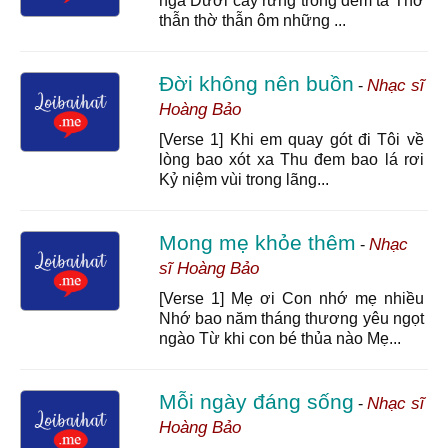
ngà Dưới cây rừng trong đêm tà Thơ
thẫn thờ thẫn ôm những ...
Đời không nên buồn
Nhạc sĩ
-
Hoàng Bảo
[Verse 1] Khi em quay gót đi Tôi về
lòng bao xót xa Thu đem bao lá rơi
Kỷ niệm vùi trong lãng...
Mong mẹ khỏe thêm
Nhạc
-
sĩ Hoàng Bảo
[Verse 1] Mẹ ơi Con nhớ mẹ nhiều
Nhớ bao năm tháng thương yêu ngọt
ngào Từ khi con bé thủa nào Mẹ...
Mỗi ngày đáng sống
Nhạc sĩ
-
Hoàng Bảo