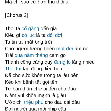
Mà chi sao cứ hơn thu thôi à
[Chorus 2]
Thôi ta
cố gắng
đến già
Kiểu gì
có lúc
là ta
đổi đời
Ta tin tai mắt ông trời
Cho người lương thiện
một đời
ấm no
Trải
qua năm tháng
cam go
Thành công càng quý
đừng lo
lắng nhiều
Thôi thì
lao động điều hòa
Để cho sức khỏe trong ta lâu bền
Kẻo khi bệnh tật gọi tên
Tự bản thân chứ ai đền cho đâu
Niềm vui khỏe mạnh là giầu
Ước chi
triệu phú
cho đau cái đầu
Đời người qua mỗi nhịp cầu