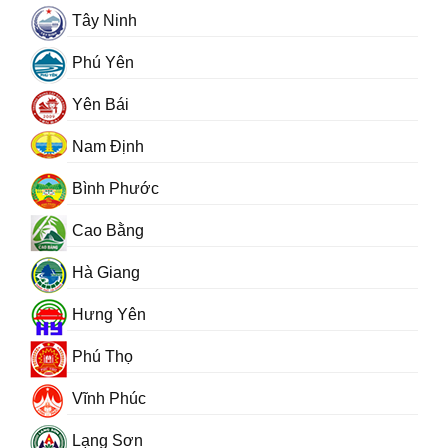
Tây Ninh
Phú Yên
Yên Bái
Nam Định
Bình Phước
Cao Bằng
Hà Giang
Hưng Yên
Phú Thọ
Vĩnh Phúc
Lạng Sơn