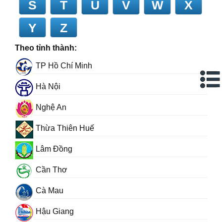
S
T
U
V
W
X
Y
Z
Theo tỉnh thành:
TP Hồ Chí Minh
Hà Nội
Nghệ An
Thừa Thiên Huế
Lâm Đồng
Cần Thơ
Cà Mau
Hậu Giang