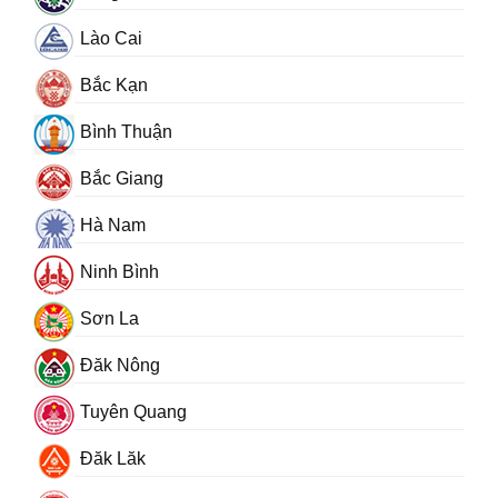
Lào Cai
Bắc Kạn
Bình Thuận
Bắc Giang
Hà Nam
Ninh Bình
Sơn La
Đăk Nông
Tuyên Quang
Đăk Lăk