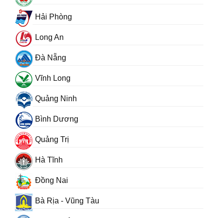
Hải Phòng
Long An
Đà Nẵng
Vĩnh Long
Quảng Ninh
Bình Dương
Quảng Trị
Hà Tĩnh
Đồng Nai
Bà Rịa - Vũng Tàu