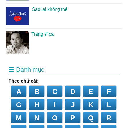
Sao lại không thể
Tráng sĩ ca
☰ Danh mục
Theo chữ cái:
A
B
C
D
E
F
G
H
I
J
K
L
M
N
O
P
Q
R