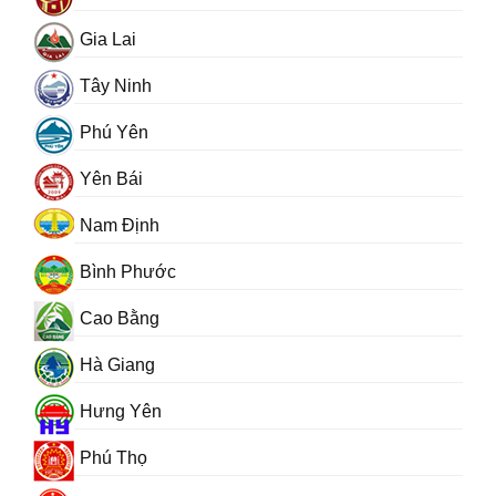
Gia Lai
Tây Ninh
Phú Yên
Yên Bái
Nam Định
Bình Phước
Cao Bằng
Hà Giang
Hưng Yên
Phú Thọ