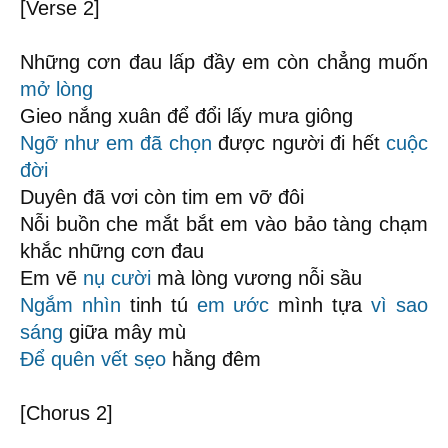
[Verse 2]
Những cơn đau lấp đầy em còn chẳng muốn
mở lòng
Gieo nắng xuân để đổi lấy mưa giông
Ngỡ như
em đã chọn
được người đi hết
cuộc
đời
Duyên đã vơi còn tim em vỡ đôi
Nỗi buồn che mắt bắt em vào bảo tàng chạm
khắc những cơn đau
Em vẽ
nụ cười
mà lòng vương nỗi sầu
Ngắm nhìn
tinh tú
em ước
mình tựa
vì sao
sáng
giữa mây mù
Để quên
vết sẹo
hằng đêm
[Chorus 2]