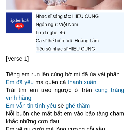
Nhạc sĩ sáng tác:
HIEU CUNG
Ngôn ngữ: Việt Nam
Lượt nghe: 46
Ca sĩ thể hiện: Vũ; Hoàng Lâm
Tiểu sử nhạc sĩ HIEU CUNG
[Verse 1]
Tiếng em run lên cùng bờ mi đã úa vài phần
Em đã yêu
mà quên cả
thanh xuân
Trái tim em treo ngược ở trên
cung trăng
vĩnh hằng
Em vẫn tin tình yêu
sẽ
ghé thăm
Nỗi buồn che mắt bắt em vào bảo tàng chạm
khắc những cơn đau
Em vẽ nụ cười mà lòng vương nỗi sầu