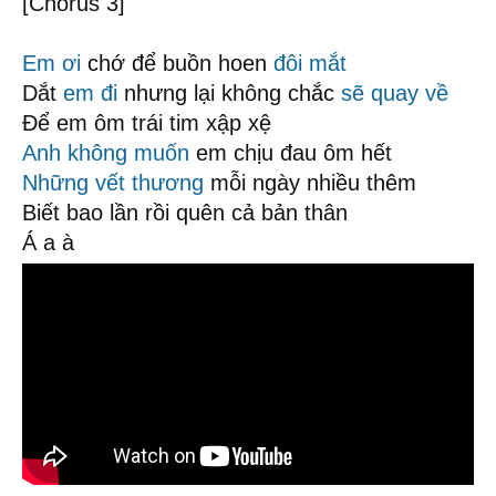
[Chorus 3]
Em ơi
chớ để buồn hoen
đôi mắt
Dắt
em đi
nhưng lại không chắc
sẽ quay về
Để em ôm trái tim xập xệ
Anh không muốn
em chịu đau ôm hết
Những vết thương
mỗi ngày nhiều thêm
Biết bao lần rồi quên cả bản thân
Á a à