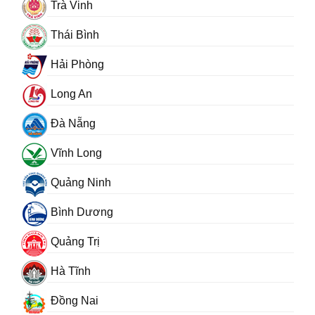
Trà Vinh
Thái Bình
Hải Phòng
Long An
Đà Nẵng
Vĩnh Long
Quảng Ninh
Bình Dương
Quảng Trị
Hà Tĩnh
Đồng Nai