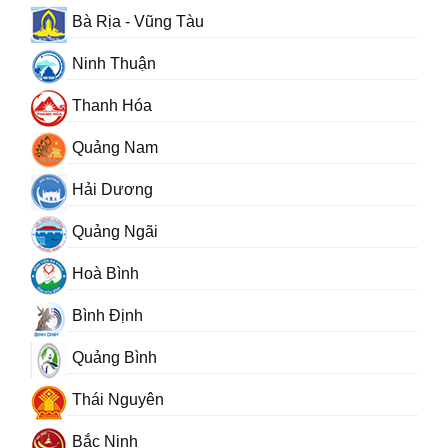
Bà Rịa - Vũng Tàu
Ninh Thuận
Thanh Hóa
Quảng Nam
Hải Dương
Quảng Ngãi
Hoà Bình
Bình Định
Quảng Bình
Thái Nguyên
Bắc Ninh