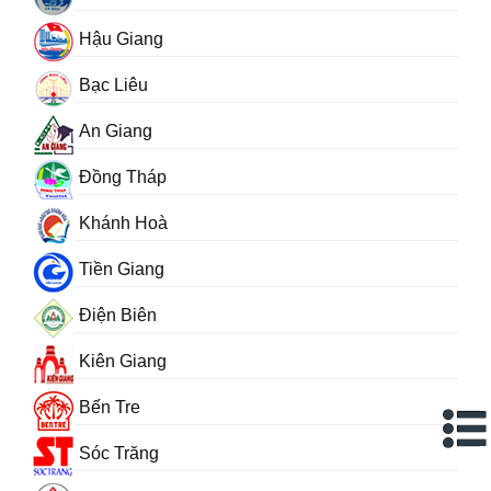
Hậu Giang
Bạc Liêu
An Giang
Đồng Tháp
Khánh Hoà
Tiền Giang
Điện Biên
Kiên Giang
Bến Tre
Sóc Trăng