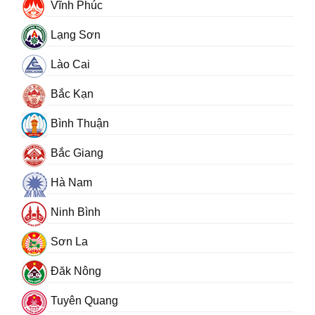
Vĩnh Phúc
Lạng Sơn
Lào Cai
Bắc Kạn
Bình Thuận
Bắc Giang
Hà Nam
Ninh Bình
Sơn La
Đăk Nông
Tuyên Quang