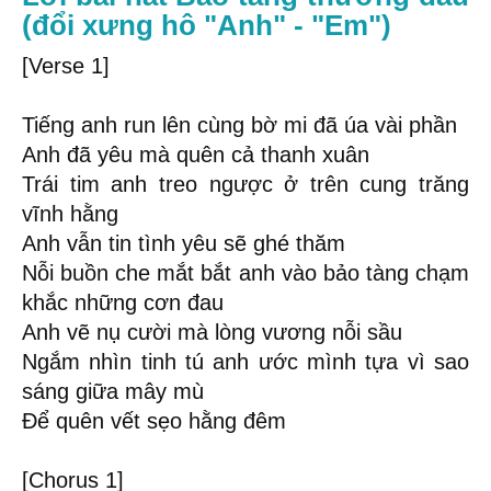
(đổi xưng hô "Anh" - "Em")
[Verse 1]
Tiếng anh run lên cùng bờ mi đã úa vài phần
Anh đã yêu mà quên cả thanh xuân
Trái tim anh treo ngược ở trên cung trăng
vĩnh hằng
Anh vẫn tin tình yêu sẽ ghé thăm
Nỗi buồn che mắt bắt anh vào bảo tàng chạm
khắc những cơn đau
Anh vẽ nụ cười mà lòng vương nỗi sầu
Ngắm nhìn tinh tú anh ước mình tựa vì sao
sáng giữa mây mù
Để quên vết sẹo hằng đêm
[Chorus 1]