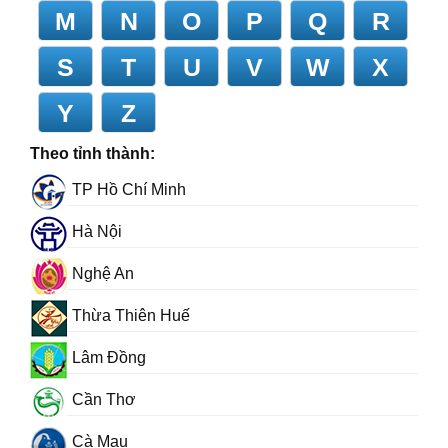
M
N
O
P
Q
R
S
T
U
V
W
X
Y
Z
Theo tỉnh thành:
TP Hồ Chí Minh
Hà Nội
Nghệ An
Thừa Thiên Huế
Lâm Đồng
Cần Thơ
Cà Mau