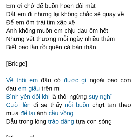
Em ơi chớ để buồn hoen đôi mắt
Dắt em đi nhưng lại không chắc sẽ quay về
Để em ôm trái tim xập xệ
Anh không muốn em chịu đau ôm hết
Những vết thương mỗi ngày nhiều thêm
Biết bao lần rồi quên cả bản thân
[Bridge]
Về thôi em
đâu có
được gì
ngoài bao cơn
đau
em giấu
trên mi
Bình yên
đôi khi
là thôi ngừng
suy nghĩ
Cười lên
đi sẽ thấy
nỗi buồn
chợt tan theo
mưa
để lại
ánh
cầu vồng
Dẫu trong lòng
trào dâng
tựa con sóng