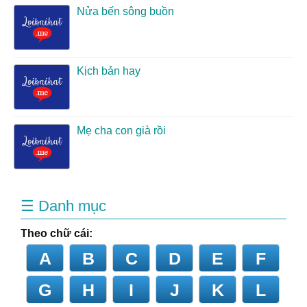
Nửa bến sông buồn
Kịch bản hay
Mẹ cha con già rồi
☰ Danh mục
Theo chữ cái:
A
B
C
D
E
F
G
H
I
J
K
L