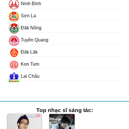
Ninh Bình
Sơn La
Đăk Nông
Tuyên Quang
Đăk Lăk
Kon Tum
Lai Châu
Top nhạc sĩ sáng tác: