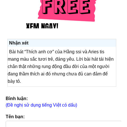
Nhận xét
Bài hát “Thích anh cơ” của Hằng ssi và Aries tis
mang màu sắc tươi trẻ, đáng yêu. Lời bài hát tái hiện
chân thật những rung động đầu đời của một người
đang thầm thích ai đó nhưng chưa đủ can đảm để
bày tỏ.
Bình luận:
(Đề nghị sử dụng tiếng Việt có dấu)
Tên bạn: