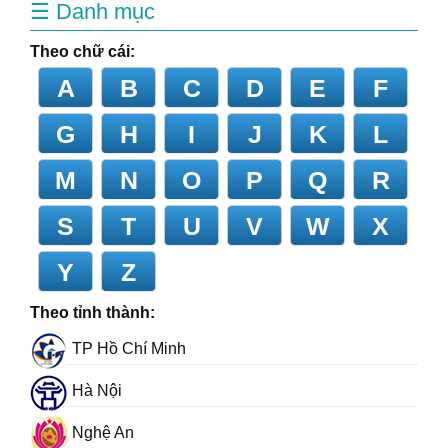
☰ Danh mục
Theo chữ cái:
A
B
C
D
E
F
G
H
I
J
K
L
M
N
O
P
Q
R
S
T
U
V
W
X
Y
Z
Theo tỉnh thành:
TP Hồ Chí Minh
Hà Nội
Nghệ An