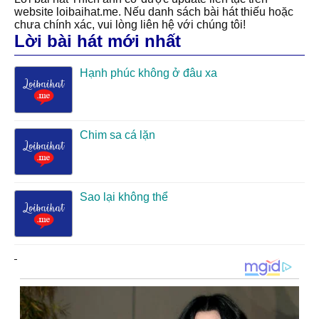
website loibaihat.me. Nếu danh sách bài hát thiếu hoặc
chưa chính xác, vui lòng liên hệ với chúng tôi!
Lời bài hát mới nhất
Hạnh phúc không ở đâu xa
Chim sa cá lặn
Sao lại không thể