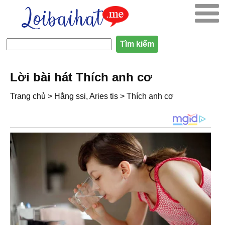
Lời bài hát Thích anh cơ
Trang chủ
>
Hằng ssi, Aries tis
>
Thích anh cơ