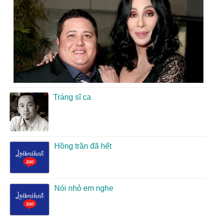
Tráng sĩ ca
Hồng trần đã hết
Nói nhỏ em nghe