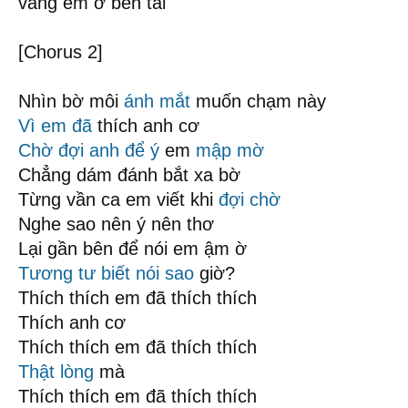
vang êm ở bên tai
[Chorus 2]
Nhìn bờ môi
ánh mắt
muốn chạm này
Vì em đã
thích anh cơ
Chờ đợi anh
để ý
em
mập mờ
Chẳng dám đánh bắt xa bờ
Từng vần ca em viết khi
đợi chờ
Nghe sao nên ý nên thơ
Lại gần bên để nói em ậm ờ
Tương tư
biết nói sao
giờ?
Thích thích em đã thích thích
Thích anh cơ
Thích thích em đã thích thích
Thật lòng
mà
Thích thích em đã thích thích