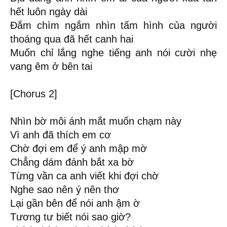
hết luôn ngày dài
Đắm chìm ngắm nhìn tấm hình của người
thoáng qua đã hết canh hai
Muốn chỉ lắng nghe tiếng anh nói cười nhẹ
vang êm ở bên tai
[Chorus 2]
Nhìn bờ môi ánh mắt muốn chạm này
Vì anh đã thích em cơ
Chờ đợi em để ý anh mập mờ
Chẳng dám đánh bắt xa bờ
Từng vần ca anh viết khi đợi chờ
Nghe sao nên ý nên thơ
Lại gần bên để nói anh ậm ờ
Tương tư biết nói sao giờ?