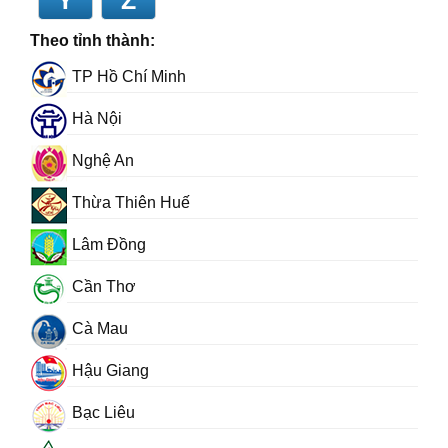
Y
Z
Theo tỉnh thành:
TP Hồ Chí Minh
Hà Nội
Nghệ An
Thừa Thiên Huế
Lâm Đồng
Cần Thơ
Cà Mau
Hậu Giang
Bạc Liêu