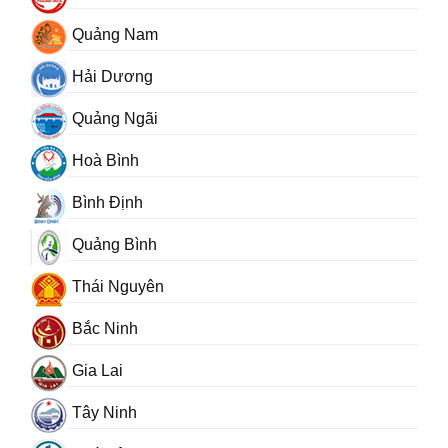
Quảng Nam
Hải Dương
Quảng Ngãi
Hoà Bình
Bình Định
Quảng Bình
Thái Nguyên
Bắc Ninh
Gia Lai
Tây Ninh