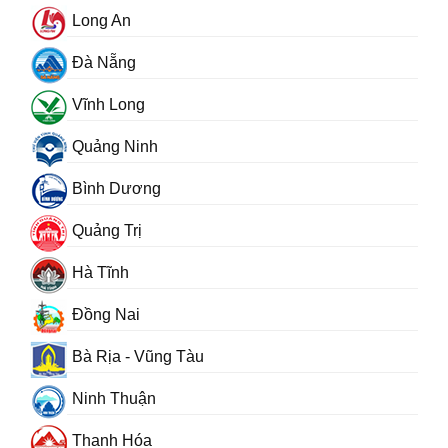
Long An
Đà Nẵng
Vĩnh Long
Quảng Ninh
Bình Dương
Quảng Trị
Hà Tĩnh
Đồng Nai
Bà Rịa - Vũng Tàu
Ninh Thuận
Thanh Hóa