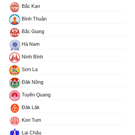
Bắc Kạn
Bình Thuận
Bắc Giang
Hà Nam
Ninh Bình
Sơn La
Đăk Nông
Tuyên Quang
Đăk Lăk
Kon Tum
Lai Châu