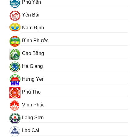
Phú Yên
Yên Bái
Nam Định
Bình Phước
Cao Bằng
Hà Giang
Hưng Yên
Phú Thọ
Vĩnh Phúc
Lạng Sơn
Lào Cai