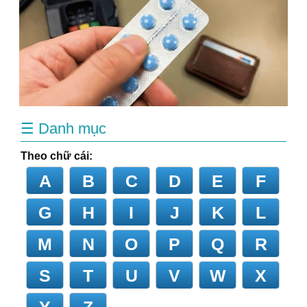
☰ Danh mục
Theo chữ cái:
A
B
C
D
E
F
G
H
I
J
K
L
M
N
O
P
Q
R
S
T
U
V
W
X