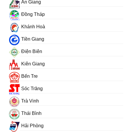
An Giang
Đồng Tháp
Khánh Hoà
Tiền Giang
Điện Biên
Kiên Giang
Bến Tre
Sóc Trăng
Trà Vinh
Thái Bình
Hải Phòng