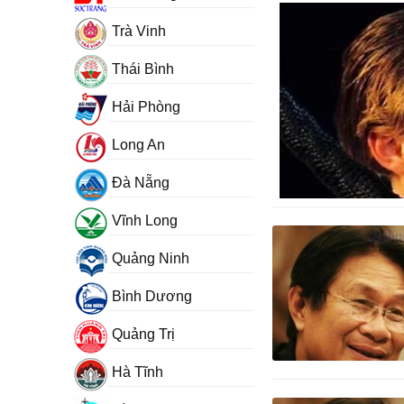
Trà Vinh
Thái Bình
Hải Phòng
Long An
Đà Nẵng
Vĩnh Long
Quảng Ninh
Bình Dương
Quảng Trị
Hà Tĩnh