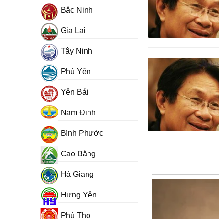
Bắc Ninh
Gia Lai
Tây Ninh
Phú Yên
Yên Bái
Nam Định
Bình Phước
Cao Bằng
Hà Giang
Hưng Yên
Phú Thọ