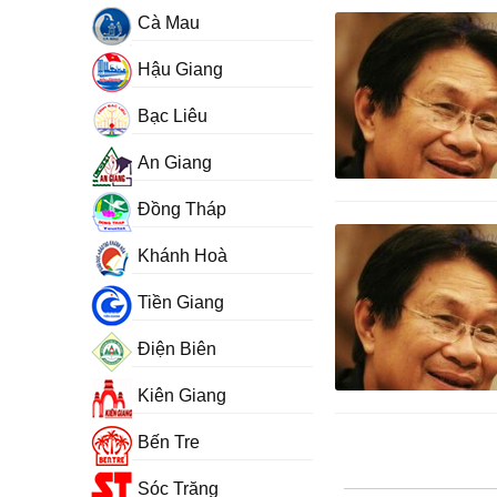
Cà Mau
Hậu Giang
Bạc Liêu
An Giang
Đồng Tháp
Khánh Hoà
Tiền Giang
Điện Biên
Kiên Giang
Bến Tre
Sóc Trăng