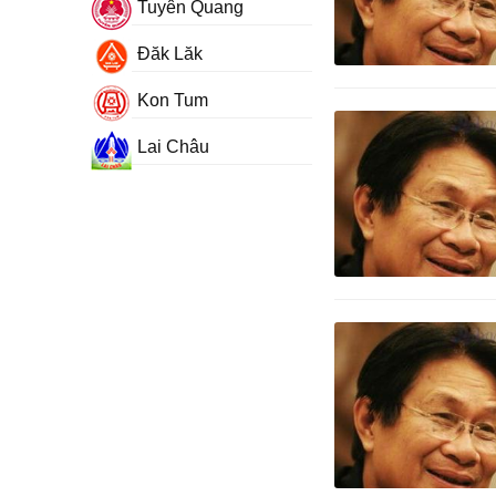
Tuyên Quang
Đăk Lăk
Kon Tum
Lai Châu