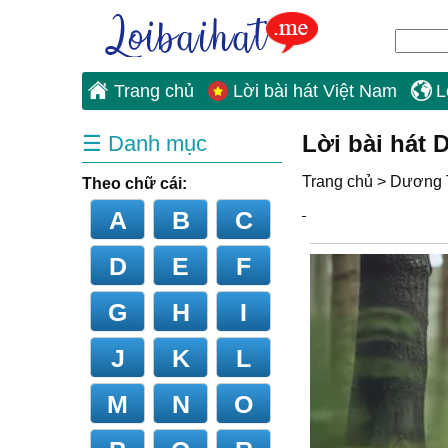
Trang chủ
Lời bài hát Việt Nam
L
Lời bài hát
☰ Danh mục
Trang chủ
>
Dương 
Theo chữ cái:
A
B
C
D
E
F
G
H
I
J
K
L
M
N
O