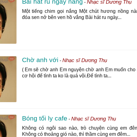
Bài hát ru ngày nắng
Nhạc sĩ Dương Thụ
-
Một tiếng chim gọi nắng Một chút hương nồng nà
đóa sen nở bên ven hồ vắng Bài hát ru ngày...
Chờ anh với
Nhạc sĩ Dương Thụ
-
( Em sẽ chờ anh Em nguyện chờ anh Em muốn cho 
cơ hội để tình ta ko là quá vội.Để tình ta...
Bóng tối ly cafe
Nhạc sĩ Dương Thụ
-
Không có ngôi sao nào, trò chuyện cùng em đê
Không có thoảng gió nào, thì thầm cùng em đêm...