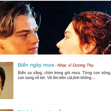
Biển ngày mưa
Nhạc sĩ Dương Thụ
-
Biển xa vắng, chìm trong gió mưa. Từng con sóng
con song vỗ bờ. Về tìm trên cát,tình không ...