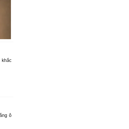
 khắc
ắng ô