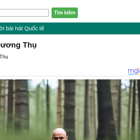
ời bài hát Quốc tế
 Dương Thụ
Thụ