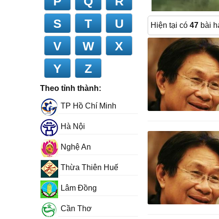
P
Q
R
S
T
U
Hiện tại có
47
bài h
V
W
X
Y
Z
Theo tỉnh thành:
TP Hồ Chí Minh
Hà Nội
Nghệ An
Thừa Thiên Huế
Lâm Đồng
Cần Thơ