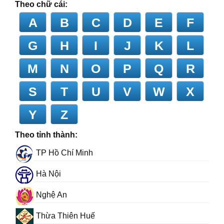
Theo chữ cái:
A
B
C
D
E
F
G
H
I
J
K
L
M
N
O
P
Q
R
S
T
U
V
W
X
Y
Z
Theo tỉnh thành:
TP Hồ Chí Minh
Hà Nội
Nghệ An
Thừa Thiên Huế