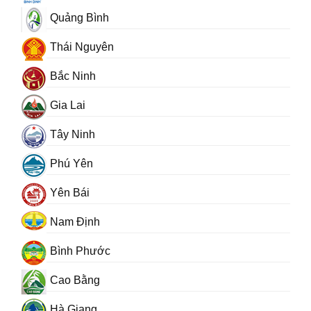
Quảng Bình
Thái Nguyên
Bắc Ninh
Gia Lai
Tây Ninh
Phú Yên
Yên Bái
Nam Định
Bình Phước
Cao Bằng
Hà Giang