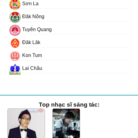
Sơn La
Đăk Nông
Tuyên Quang
Đăk Lăk
Kon Tum
Lai Châu
Top nhạc sĩ sáng tác: