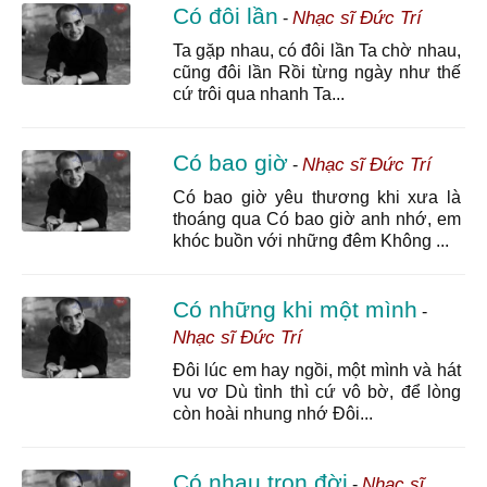
Có đôi lần
Nhạc sĩ Đức Trí
-
Ta gặp nhau, có đôi lần Ta chờ nhau,
cũng đôi lần Rồi từng ngày như thế
cứ trôi qua nhanh Ta...
Có bao giờ
Nhạc sĩ Đức Trí
-
Có bao giờ yêu thương khi xưa là
thoáng qua Có bao giờ anh nhớ, em
khóc buồn với những đêm Không ...
Có những khi một mình
-
Nhạc sĩ Đức Trí
Đôi lúc em hay ngồi, một mình và hát
vu vơ Dù tình thì cứ vô bờ, để lòng
còn hoài nhung nhớ Đôi...
Có nhau trọn đời
Nhạc sĩ
-