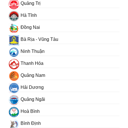
Quảng Trị
Hà Tĩnh
Đồng Nai
Bà Rịa - Vũng Tàu
Ninh Thuận
Thanh Hóa
Quảng Nam
Hải Dương
Quảng Ngãi
Hoà Bình
Bình Định