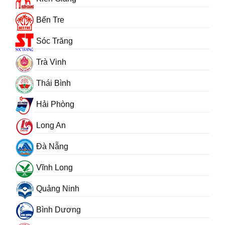
Bến Tre
Sóc Trăng
Trà Vinh
Thái Bình
Hải Phòng
Long An
Đà Nẵng
Vĩnh Long
Quảng Ninh
Bình Dương