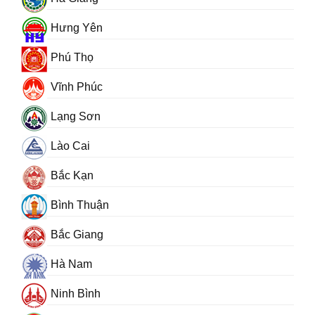
Hưng Yên
Phú Thọ
Vĩnh Phúc
Lạng Sơn
Lào Cai
Bắc Kạn
Bình Thuận
Bắc Giang
Hà Nam
Ninh Bình