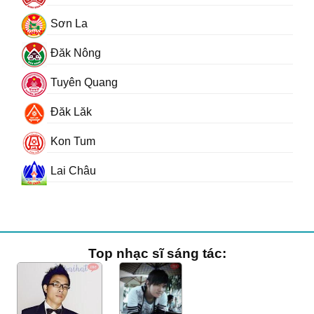
Sơn La
Đăk Nông
Tuyên Quang
Đăk Lăk
Kon Tum
Lai Châu
Top nhạc sĩ sáng tác: