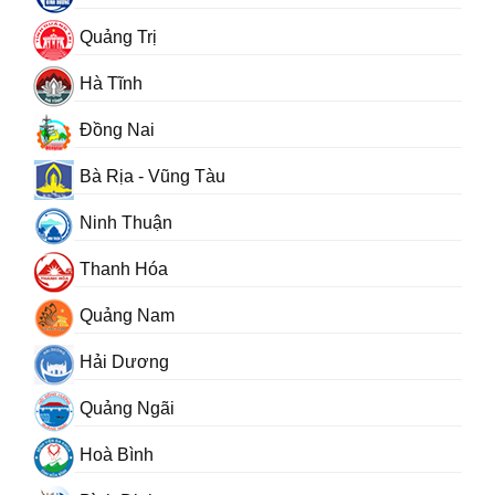
Quảng Trị
Hà Tĩnh
Đồng Nai
Bà Rịa - Vũng Tàu
Ninh Thuận
Thanh Hóa
Quảng Nam
Hải Dương
Quảng Ngãi
Hoà Bình