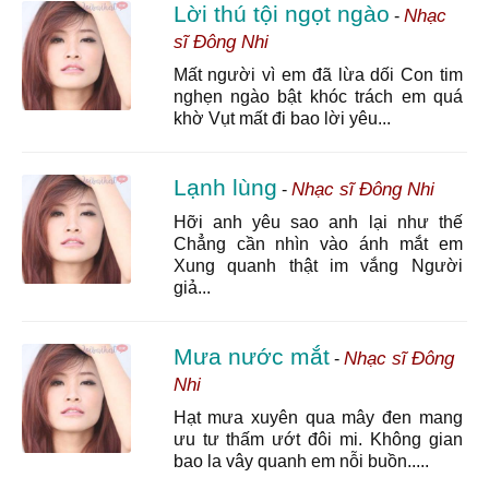
Lời thú tội ngọt ngào
Nhạc
-
sĩ Đông Nhi
Mất người vì em đã lừa dối Con tim
nghẹn ngào bật khóc trách em quá
khờ Vụt mất đi bao lời yêu...
Lạnh lùng
Nhạc sĩ Đông Nhi
-
Hỡi anh yêu sao anh lại như thế
Chẳng cần nhìn vào ánh mắt em
Xung quanh thật im vắng Người
giả...
Mưa nước mắt
Nhạc sĩ Đông
-
Nhi
Hạt mưa xuyên qua mây đen mang
ưu tư thấm ướt đôi mi. Không gian
bao la vây quanh em nỗi buồn.....