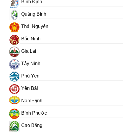
Bình Định
Quảng Bình
Thái Nguyên
Bắc Ninh
Gia Lai
Tây Ninh
Phú Yên
Yên Bái
Nam Định
Bình Phước
Cao Bằng