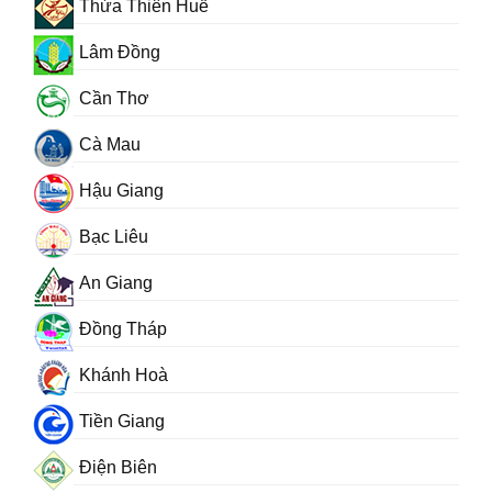
Thừa Thiên Huế
Lâm Đồng
Cần Thơ
Cà Mau
Hậu Giang
Bạc Liêu
An Giang
Đồng Tháp
Khánh Hoà
Tiền Giang
Điện Biên