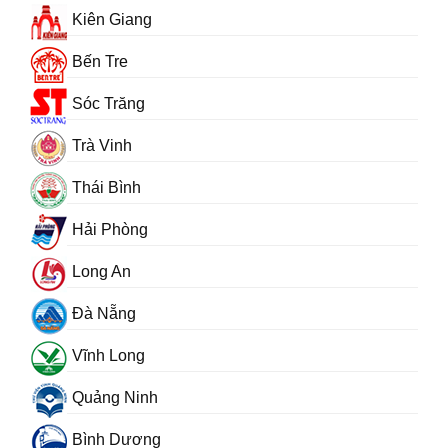
Kiên Giang
Bến Tre
Sóc Trăng
Trà Vinh
Thái Bình
Hải Phòng
Long An
Đà Nẵng
Vĩnh Long
Quảng Ninh
Bình Dương