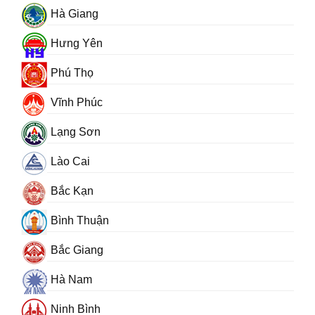
Hà Giang
Hưng Yên
Phú Thọ
Vĩnh Phúc
Lạng Sơn
Lào Cai
Bắc Kạn
Bình Thuận
Bắc Giang
Hà Nam
Ninh Bình