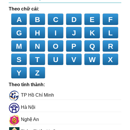
Theo chữ cái:
A
B
C
D
E
F
G
H
I
J
K
L
M
N
O
P
Q
R
S
T
U
V
W
X
Y
Z
Theo tỉnh thành:
TP Hồ Chí Minh
Hà Nội
Nghệ An