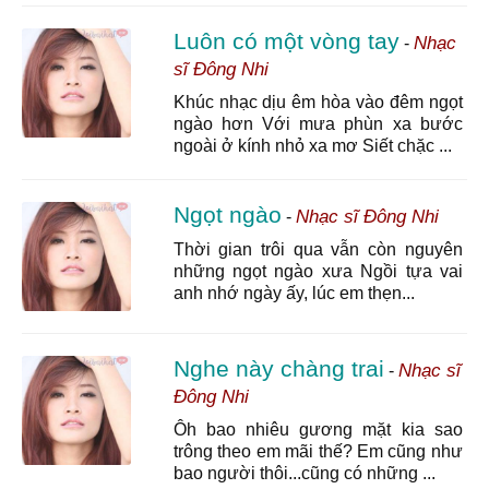
Luôn có một vòng tay
Nhạc
-
sĩ Đông Nhi
Khúc nhạc dịu êm hòa vào đêm ngọt
ngào hơn Với mưa phùn xa bước
ngoài ở kính nhỏ xa mơ Siết chặc ...
Ngọt ngào
Nhạc sĩ Đông Nhi
-
Thời gian trôi qua vẫn còn nguyên
những ngọt ngào xưa Ngồi tựa vai
anh nhớ ngày ấy, lúc em thẹn...
Nghe này chàng trai
Nhạc sĩ
-
Đông Nhi
Ôh bao nhiêu gương mặt kia sao
trông theo em mãi thế? Em cũng như
bao người thôi...cũng có những ...