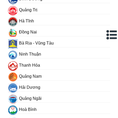
Quảng Trị
Hà Tĩnh
Đồng Nai
Bà Rịa - Vũng Tàu
Ninh Thuận
Thanh Hóa
Quảng Nam
Hải Dương
Quảng Ngãi
Hoà Bình