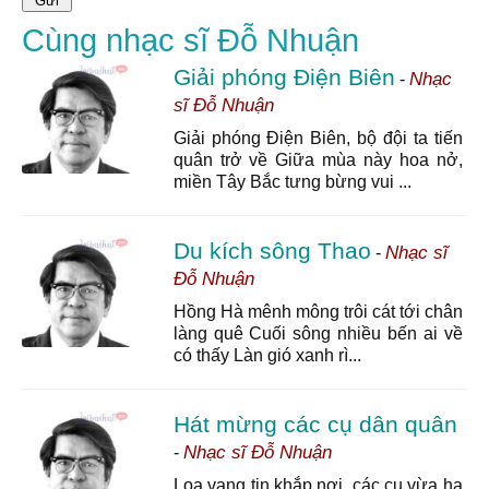
Cùng nhạc sĩ Đỗ Nhuận
Giải phóng Điện Biên
Nhạc
-
sĩ Đỗ Nhuận
Giải phóng Điện Biên, bộ đội ta tiến
quân trở về Giữa mùa này hoa nở,
miền Tây Bắc tưng bừng vui ...
Du kích sông Thao
Nhạc sĩ
-
Đỗ Nhuận
Hồng Hà mênh mông trôi cát tới chân
làng quê Cuối sông nhiều bến ai về
có thấy Làn gió xanh rì...
Hát mừng các cụ dân quân
Nhạc sĩ Đỗ Nhuận
-
Loa vang tin khắp nơi, các cụ vừa hạ