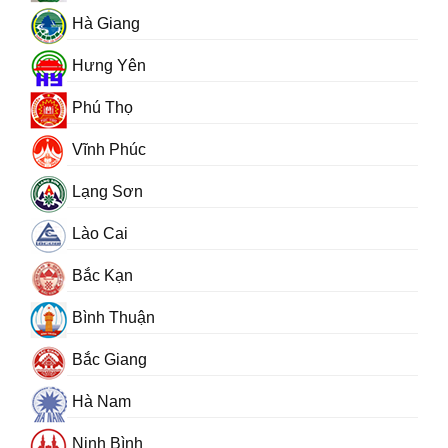
Hà Giang
Hưng Yên
Phú Thọ
Vĩnh Phúc
Lạng Sơn
Lào Cai
Bắc Kạn
Bình Thuận
Bắc Giang
Hà Nam
Ninh Bình