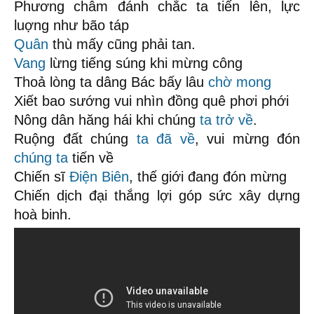
Phương châm đánh chắc ta tiến lên, lực
luợng như bão táp
Quân
thù mấy cũng phải tan.
Vang
lừng tiếng súng khi mừng công
Thoả lòng ta dâng Bác bấy lâu
chờ mong
Xiết bao sướng vui nhìn đồng quê phơi phới
Nông dân hăng hái khi chúng
ta trở về
.
Ruộng đất chúng
ta đã về
, vui mừng đón
chúng ta
tiến về
Chiến sĩ
Điện Biên
, thế giới đang đón mừng
Chiến dịch đại thắng lợi góp sức xây dựng
hoà binh.