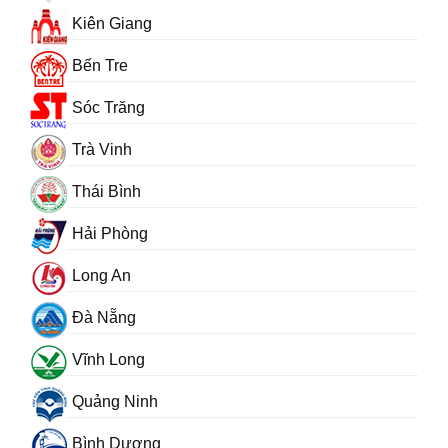
Kiên Giang
Bến Tre
Sóc Trăng
Trà Vinh
Thái Bình
Hải Phòng
Long An
Đà Nẵng
Vĩnh Long
Quảng Ninh
Bình Dương