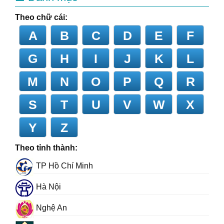
Theo chữ cái:
A
B
C
D
E
F
G
H
I
J
K
L
M
N
O
P
Q
R
S
T
U
V
W
X
Y
Z
Theo tỉnh thành:
TP Hồ Chí Minh
Hà Nội
Nghệ An