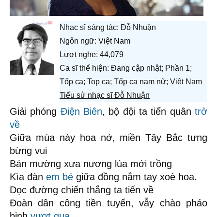
Nhạc sĩ sáng tác:
Đỗ Nhuận
Ngôn ngữ: Việt Nam
Lượt nghe: 44,079
Ca sĩ thể hiện: Đang cập nhật; Phần 1;
Tốp ca; Top ca; Tốp ca nam nữ; Việt Nam
Tiểu sử nhạc sĩ Đỗ Nhuận
Giải phóng
Điện Biên
, bộ đội ta tiến quân
trở
về
Giữa mùa này hoa nở, miền Tây Bắc tưng
bừng vui
Bản mường xưa nương lúa mới trồng
Kìa đàn
em bé
giữa đồng nắm tay xoè hoa.
Dọc đường chiến thắng ta tiến về
Đoàn dân công tiền tuyến, vẫy chào pháo
binh
vượt qua