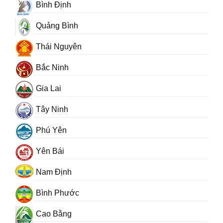
Bình Định
Quảng Bình
Thái Nguyên
Bắc Ninh
Gia Lai
Tây Ninh
Phú Yên
Yên Bái
Nam Định
Bình Phước
Cao Bằng