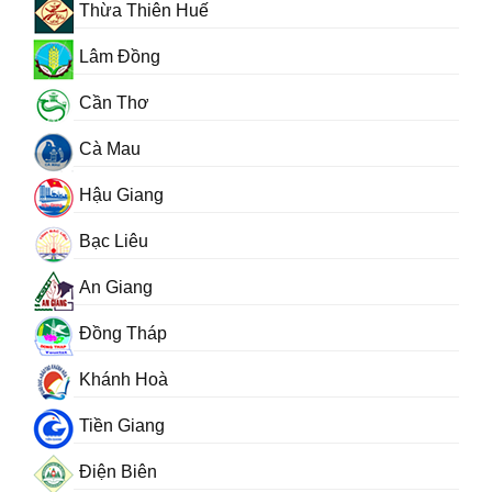
Thừa Thiên Huế
Lâm Đồng
Cần Thơ
Cà Mau
Hậu Giang
Bạc Liêu
An Giang
Đồng Tháp
Khánh Hoà
Tiền Giang
Điện Biên