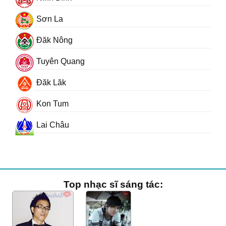
Sơn La
Đăk Nông
Tuyên Quang
Đăk Lăk
Kon Tum
Lai Châu
Top nhạc sĩ sáng tác: