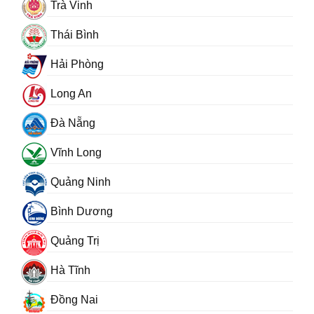
Trà Vinh
Thái Bình
Hải Phòng
Long An
Đà Nẵng
Vĩnh Long
Quảng Ninh
Bình Dương
Quảng Trị
Hà Tĩnh
Đồng Nai