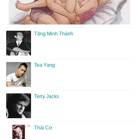
Tăng Minh Thành
Tea Yang
Terry Jacks
Thái Cơ