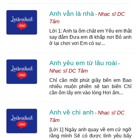
Anh vẫn là nhà
Nhạc sĩ DC
-
Tâm
Lời 1: Anh ta ôm chặt em Yêu em thật
say đắm Đưa em đi khắp nơi Bỏ anh
ở lại chơi vơi Em có sự...
Anh yêu em từ lâu roài
-
Nhạc sĩ DC Tâm
Chỉ cần một phút giây bên em Bao
nhiêu muộn phiền sẽ tan biến Chỉ
cần ôm lấy em vào lòng Hơi ấm...
Anh về chi anh
Nhạc sĩ DC
-
Tâm
[Lời 1] Ngày anh quay về em cứ ngỡ
rằng mình Sẽ có được tình yêu bấy