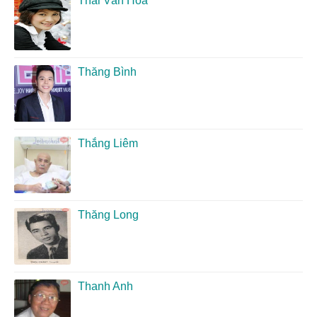
Thái Văn Hoá
Thăng Bình
Thắng Liêm
Thăng Long
Thanh Anh