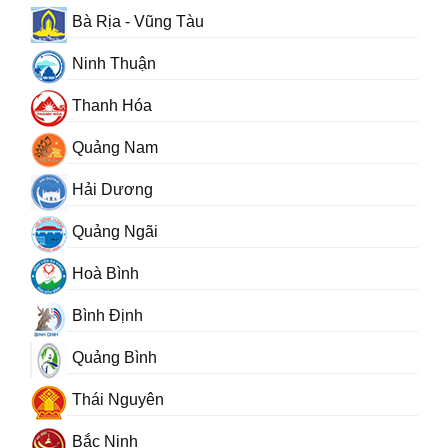
Bà Rịa - Vũng Tàu
Ninh Thuận
Thanh Hóa
Quảng Nam
Hải Dương
Quảng Ngãi
Hoà Bình
Bình Định
Quảng Bình
Thái Nguyên
Bắc Ninh