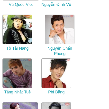
Vũ Quốc Việt
Nguyễn Đình Vũ
Tô Tài Năng
Nguyên Chấn
Phong
Tăng Nhật Tuệ
Phi Bằng