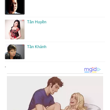
Tân Huyền
Tần Khánh