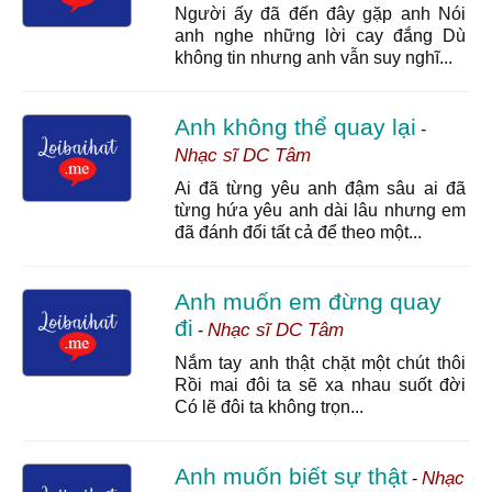
Người ấy đã đến đây gặp anh Nói
anh nghe những lời cay đắng Dù
không tin nhưng anh vẫn suy nghĩ...
Anh không thể quay lại
-
Nhạc sĩ DC Tâm
Ai đã từng yêu anh đậm sâu ai đã
từng hứa yêu anh dài lâu nhưng em
đã đánh đổi tất cả để theo một...
Anh muốn em đừng quay
đi
Nhạc sĩ DC Tâm
-
Nắm tay anh thật chặt một chút thôi
Rồi mai đôi ta sẽ xa nhau suốt đời
Có lẽ đôi ta không trọn...
Anh muốn biết sự thật
Nhạc
-