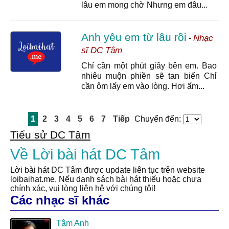
lâu em mong chờ Nhưng em đâu...
Anh yêu em từ lâu rồi
Nhạc
-
sĩ DC Tâm
Chỉ cần một phút giây bên em. Bao
nhiêu muộn phiền sẽ tan biến Chỉ
cần ôm lấy em vào lòng. Hơi ấm...
1
2
3
4
5
6
7
Tiếp
Chuyển đến:
Tiểu sử DC Tâm
Về Lời bài hát DC Tâm
Lời bài hát DC Tâm được update liên tục trên website
loibaihat.me. Nếu danh sách bài hát thiếu hoặc chưa
chính xác, vui lòng liên hệ với chúng tôi!
Các nhạc sĩ khác
Tâm Anh