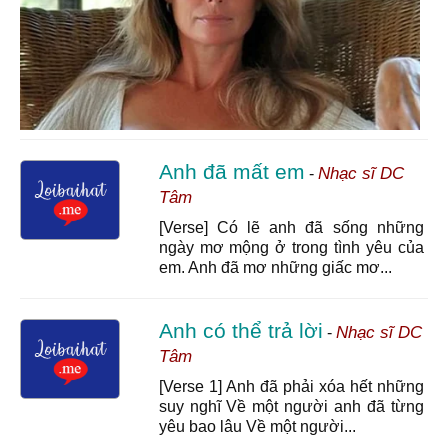
Anh đã mất em
Nhạc sĩ DC
-
Tâm
[Verse] Có lẽ anh đã sống những
ngày mơ mộng ở trong tình yêu của
em. Anh đã mơ những giấc mơ...
Anh có thể trả lời
Nhạc sĩ DC
-
Tâm
[Verse 1] Anh đã phải xóa hết những
suy nghĩ Về một người anh đã từng
yêu bao lâu Về một người...