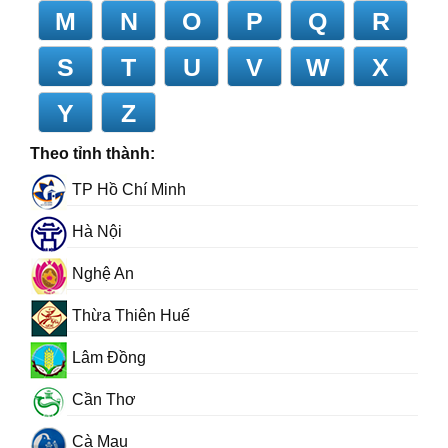
M
N
O
P
Q
R
S
T
U
V
W
X
Y
Z
Theo tỉnh thành:
TP Hồ Chí Minh
Hà Nội
Nghệ An
Thừa Thiên Huế
Lâm Đồng
Cần Thơ
Cà Mau