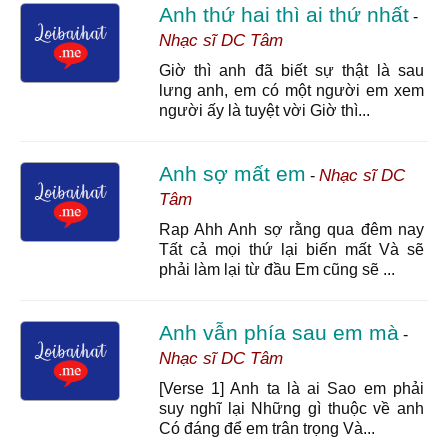
Anh thứ hai thì ai thứ nhất
-
Nhạc sĩ DC Tâm
Giờ thì anh đã biết sự thật là sau
lưng anh, em có một người em xem
người ấy là tuyệt vời Giờ thì...
Anh sợ mất em
Nhạc sĩ DC
-
Tâm
Rap Ahh Anh sợ rằng qua đêm nay
Tất cả mọi thứ lại biến mất Và sẽ
phải làm lại từ đầu Em cũng sẽ ...
Anh vẫn phía sau em mà
-
Nhạc sĩ DC Tâm
[Verse 1] Anh ta là ai Sao em phải
suy nghĩ lại Những gì thuộc về anh
Có đáng để em trân trọng Và...