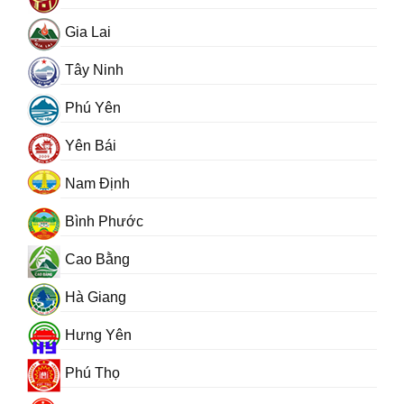
Gia Lai
Tây Ninh
Phú Yên
Yên Bái
Nam Định
Bình Phước
Cao Bằng
Hà Giang
Hưng Yên
Phú Thọ