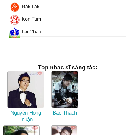
Đăk Lăk
Kon Tum
Lai Châu
Top nhạc sĩ sáng tác:
Nguyễn Hồng
Bảo Thạch
Thuận