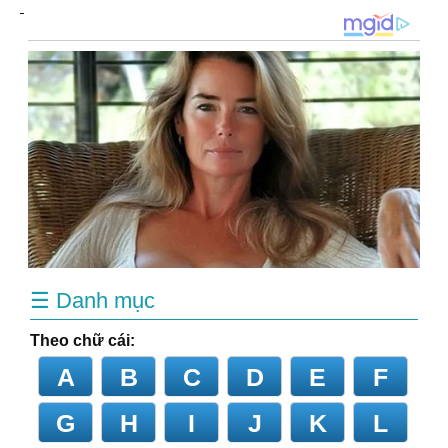
☰ Danh mục
Theo chữ cái:
A
B
C
D
E
F
G
H
I
J
K
L