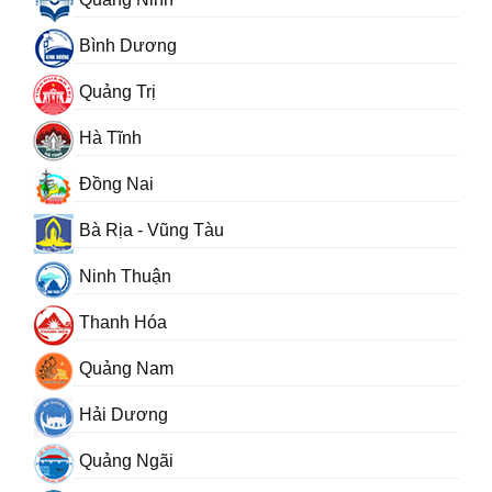
Bình Dương
Quảng Trị
Hà Tĩnh
Đồng Nai
Bà Rịa - Vũng Tàu
Ninh Thuận
Thanh Hóa
Quảng Nam
Hải Dương
Quảng Ngãi