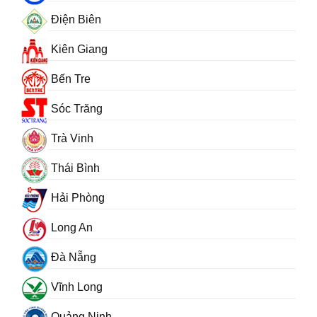
Điện Biên
Kiên Giang
Bến Tre
Sóc Trăng
Trà Vinh
Thái Bình
Hải Phòng
Long An
Đà Nẵng
Vĩnh Long
Quảng Ninh