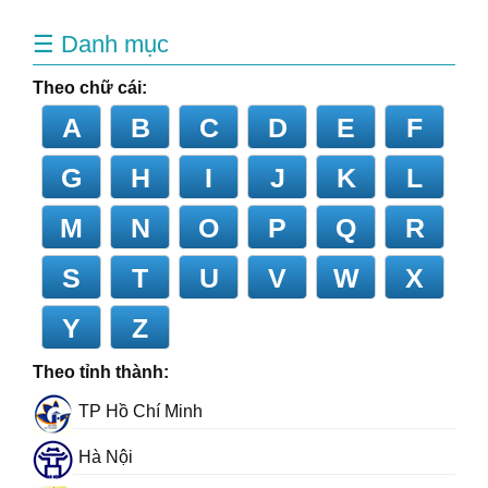
☰ Danh mục
Theo chữ cái:
A
B
C
D
E
F
G
H
I
J
K
L
M
N
O
P
Q
R
S
T
U
V
W
X
Y
Z
Theo tỉnh thành:
TP Hồ Chí Minh
Hà Nội