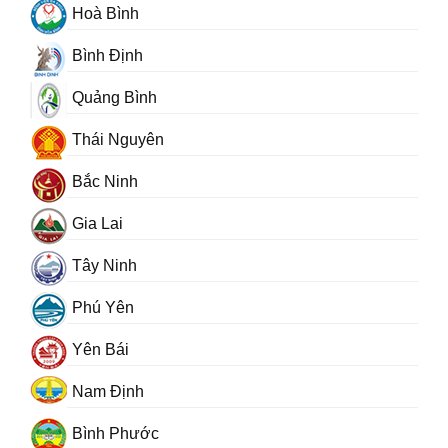
Hoà Bình
Bình Định
Quảng Bình
Thái Nguyên
Bắc Ninh
Gia Lai
Tây Ninh
Phú Yên
Yên Bái
Nam Định
Bình Phước