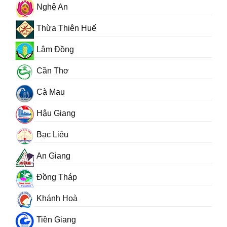
Nghệ An
Thừa Thiên Huế
Lâm Đồng
Cần Thơ
Cà Mau
Hậu Giang
Bạc Liêu
An Giang
Đồng Tháp
Khánh Hoà
Tiền Giang