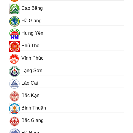
Cao Bằng
Hà Giang
Hưng Yên
Phú Thọ
Vĩnh Phúc
Lạng Sơn
Lào Cai
Bắc Kạn
Bình Thuận
Bắc Giang
Hà Nam