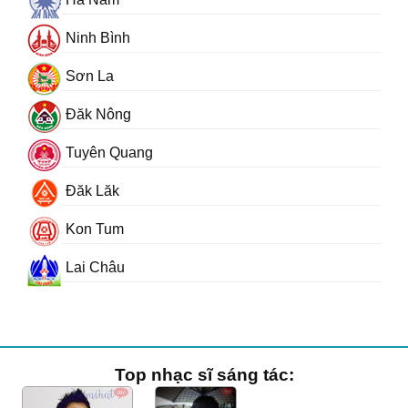
Ninh Bình
Sơn La
Đăk Nông
Tuyên Quang
Đăk Lăk
Kon Tum
Lai Châu
Top nhạc sĩ sáng tác: