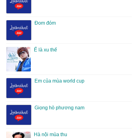
Đom đóm
Ế là xu thế
Em của mùa world cup
Giọng hò phương nam
Hà nội mùa thu