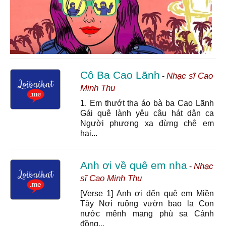
Cô Ba Cao Lãnh
Nhạc sĩ Cao
-
Minh Thu
1. Em thướt tha áo bà ba Cao Lãnh
Gái quê lành yêu câu hát dân ca
Người phương xa đừng chê em
hai...
Anh ơi về quê em nha
Nhạc
-
sĩ Cao Minh Thu
[Verse 1] Anh ơi đến quê em Miền
Tây Nơi ruộng vườn bao la Con
nước mênh mang phù sa Cánh
đồng...